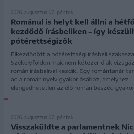
2026. augusztus 07., péntek
Románul is helyt kell állni a hétf
kezdődő írásbeliken – így készül
pótérettségizők
Elkezdődött a pótérettségi írásbeli szakasza
Székelyföldön majdnem kétezer diák vizsgáz
román írásbelivel kezdik. Egy romántanár ta
ad a román nyelv gyakorlásához, amelyhez
elengedhetetlen az élő román beszéd gyakor
2026. augusztus 07., péntek
Visszaküldte a parlamentnek Ni