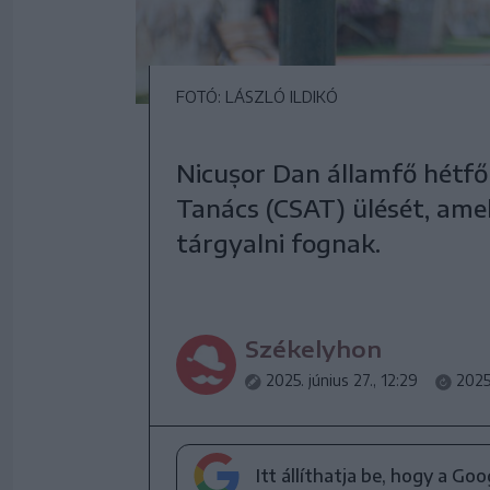
FOTÓ: LÁSZLÓ ILDIKÓ
Nicușor Dan államfő hétfő
Tanács (CSAT) ülését, amel
tárgyalni fognak.
Székelyhon
2025. június 27., 12:29
2025.
Itt állíthatja be, hogy a Go