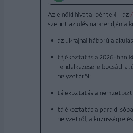
Az elnöki hivatal pénteki – az
szerint az ülés napirendjén a
az ukrajnai háború alakul
tájékoztatás a 2026-ban kü
rendelkezésére bocsátható
helyzetéről;
tájékoztatás a nemzetbizt
tájékoztatás a parajdi sób
helyzetről, a közösségre é