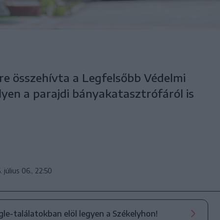
re összehívta a Legfelsőbb Védelmi
yen a parajdi bányakatasztrófáról is
 július 06., 22:50
ogle-találatokban elöl legyen a Székelyhon!