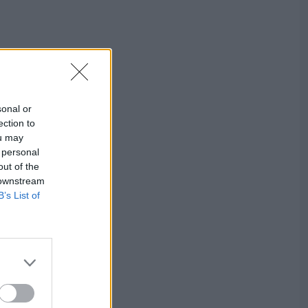
sonal or
ection to
ou may
 personal
out of the
 downstream
B’s List of