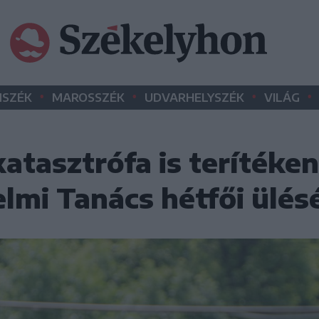
•
•
•
•
SZÉK
MAROSSZÉK
UDVARHELYSZÉK
VILÁG
atasztrófa is terítéken
lmi Tanács hétfői ülés