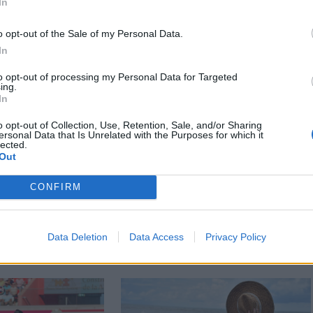
In
o opt-out of the Sale of my Personal Data.
In
to opt-out of processing my Personal Data for Targeted
ing.
In
o opt-out of Collection, Use, Retention, Sale, and/or Sharing
ersonal Data that Is Unrelated with the Purposes for which it
lected.
Out
n
Székely Sport
sem tudni
Nagy pofonba szaladt
CONFIRM
 honnan tör
belé a Kolozsvári CFR,
ttagáz
kikapott a Győr és a
dőn
Loki is
Data Deletion
Data Access
Privacy Policy