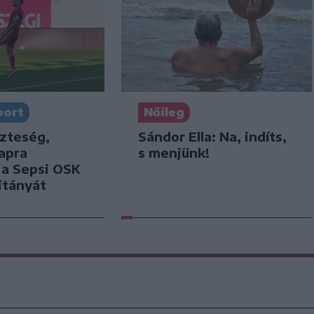
port
Nőileg
szteség,
Sándor Ella: Na, indíts,
apra
s menjünk!
k a Sepsi OSK
itányát