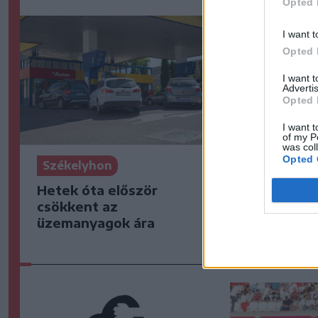
Opted 
I want t
Opted 
I want 
Advertis
Opted 
I want t
of my P
was col
Opted 
Székelyhon
Székelyho
Hetek óta először
Továbbra 
csökkent az
pontosan,
üzemanyagok ára
fel a mofe
Szejkefür