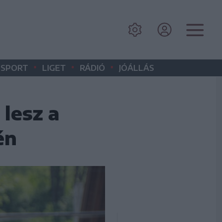
•
•
•
SPORT
LIGET
RÁDIÓ
JÓÁLLÁS
 lesz a
én