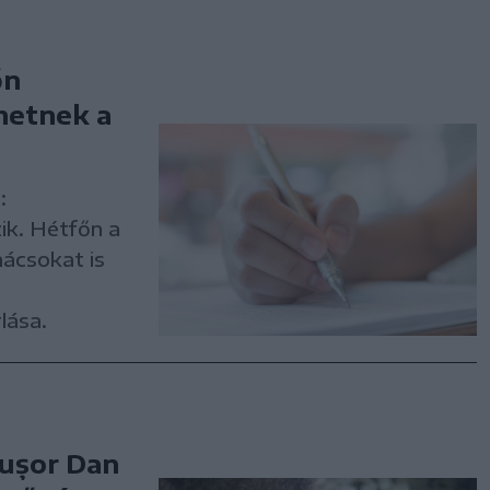
őn
hetnek a
:
ik. Hétfőn a
nácsokat is
lása.
cușor Dan