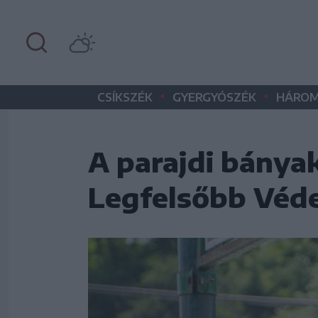
•
•
CSÍKSZÉK
GYERGYÓSZÉK
HÁROM
A parajdi bányak
Legfelsőbb Véde