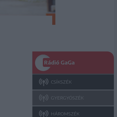
Rádió GaGa
CSÍKSZÉK
GYERGYÓSZÉK
HÁROMSZÉK