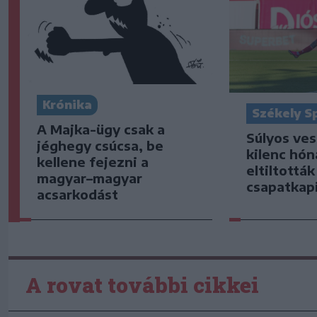
Krónika
Székely S
A Majka-ügy csak a
Súlyos ve
jéghegy csúcsa, be
kilenc hón
kellene fejezni a
eltiltottá
magyar–magyar
csapatkap
acsarkodást
A rovat további cikkei