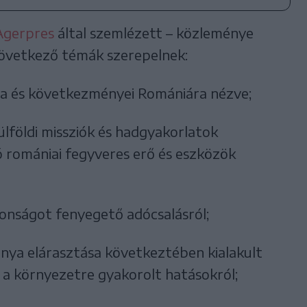
Agerpres
által szemlézett – közleménye
 következő témák szerepelnek:
ása és következményei Romániára nézve;
lföldi missziók és hadgyakorlatok
 romániai fegyveres erő és eszközök
onságot fenyegető adócsalásról;
ánya elárasztása következtében kialakult
s a környezetre gyakorolt hatásokról;