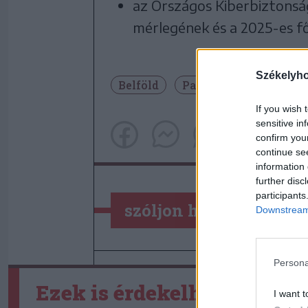
az Országos Kiberbiztonsá
mérlegének és a 2025-es fő
Székelyh
Belföld
Parajd
If you wish 
sensitive in
confirm you
continue se
information 
further disc
participants
szóljon hozzá!
Downstream 
Persona
Ezek is érdekelhetik
I want t