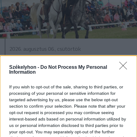
2026. augusztus 06., csütörtök
Szent István ünneppel indul az idei
Székelyföldi Lovas Ünnep
Székelyhon -
Do Not Process My Personal
Information
If you wish to opt-out of the sale, sharing to third parties, or
processing of your personal or sensitive information for
targeted advertising by us, please use the below opt-out
section to confirm your selection. Please note that after your
opt-out request is processed you may continue seeing
interest-based ads based on personal information utilized by
us or personal information disclosed to third parties prior to
your opt-out. You may separately opt-out of the further