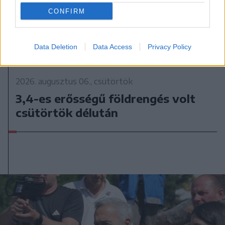
CONFIRM
Data Deletion
Data Access
Privacy Policy
2026. augusztus 06., csütörtök
3,4-es erősségű földrengés volt
csütörtök délután