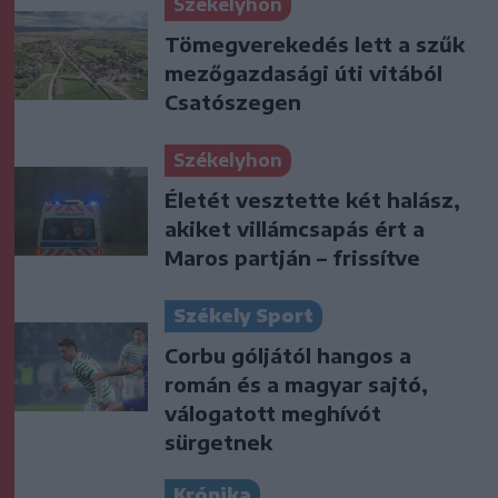
Székelyhon
Tömegverekedés lett a szűk
mezőgazdasági úti vitából
Csatószegen
Székelyhon
Életét vesztette két halász,
akiket villámcsapás ért a
Maros partján – frissítve
Székely Sport
Corbu góljától hangos a
román és a magyar sajtó,
válogatott meghívót
sürgetnek
Krónika