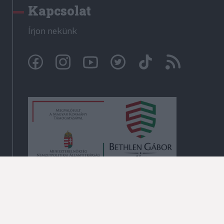
Kapcsolat
Írjon nekünk
© Székelyhon.ro 2009-2026
Minden jog fenntartva!