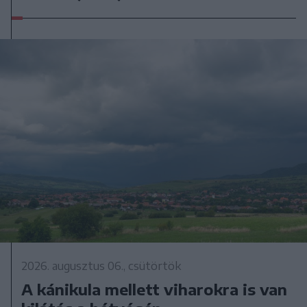
2026. augusztus 06., csütörtök
A kánikula mellett viharokra is van