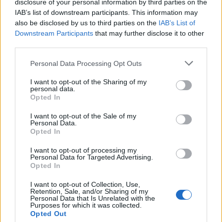
disclosure of your personal information by third parties on the
IAB’s list of downstream participants. This information may
also be disclosed by us to third parties on the
IAB’s List of
Downstream Participants
that may further disclose it to other
third parties.
Personal Data Processing Opt Outs
I want to opt-out of the Sharing of my
2026. augusztus 06., csütörtök
personal data.
Opted In
Mentőhelikopterrel vitték
kórházba, miután kiemelték a
I want to opt-out of the Sale of my
Personal Data.
Marosból – frissítve
Opted In
I want to opt-out of processing my
Personal Data for Targeted Advertising.
Opted In
I want to opt-out of Collection, Use,
Retention, Sale, and/or Sharing of my
Personal Data that Is Unrelated with the
Purposes for which it was collected.
Opted Out