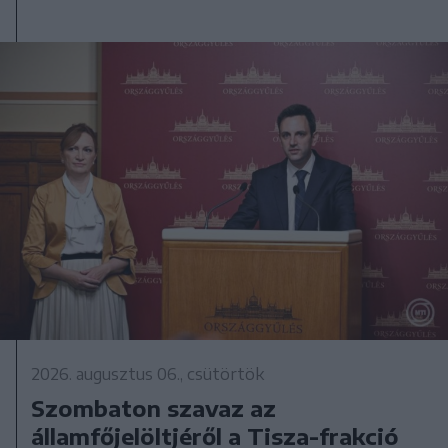
2026. augusztus 06., csütörtök
Szombaton szavaz az
államfőjelöltjéről a Tisza-frakció