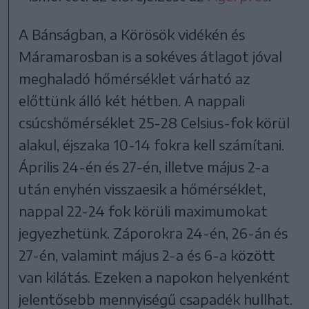
A Bánságban, a Körösök vidékén és
Máramarosban is a sokéves átlagot jóval
meghaladó hőmérséklet várható az
előttünk álló két hétben. A nappali
csúcshőmérséklet 25-28 Celsius-fok körül
alakul, éjszaka 10-14 fokra kell számítani.
Április 24-én és 27-én, illetve május 2-a
után enyhén visszaesik a hőmérséklet,
nappal 22-24 fok körüli maximumokat
jegyezhetünk. Záporokra 24-én, 26-án és
27-én, valamint május 2-a és 6-a között
van kilátás. Ezeken a napokon helyenként
jelentősebb mennyiségű csapadék hullhat.