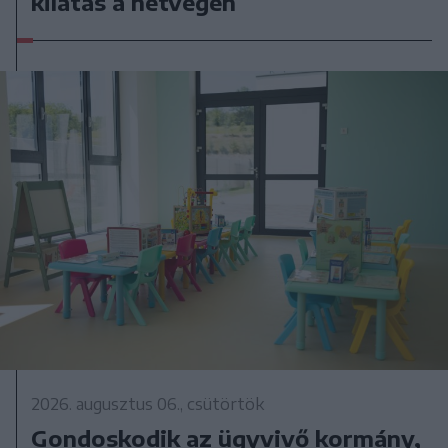
kilátás a hétvégén
2026. augusztus 06., csütörtök
Gondoskodik az ügyvivő kormány,