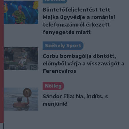
Büntetőfeljelentést tett
Majka ügyvédje a romániai
telefonszámról érkezett
fenyegetés miatt
Székely Sport
Corbu bombagólja döntött,
előnyből várja a visszavágót a
Ferencváros
Nőileg
Sándor Ella: Na, indíts, s
menjünk!