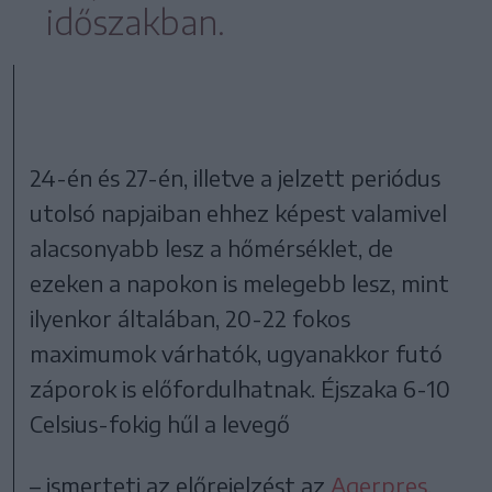
időszakban.
24-én és 27-én, illetve a jelzett periódus
utolsó napjaiban ehhez képest valamivel
alacsonyabb lesz a hőmérséklet, de
ezeken a napokon is melegebb lesz, mint
ilyenkor általában, 20-22 fokos
maximumok várhatók, ugyanakkor futó
záporok is előfordulhatnak. Éjszaka 6-10
Celsius-fokig hűl a levegő
– ismerteti az előrejelzést az
Agerpres
.