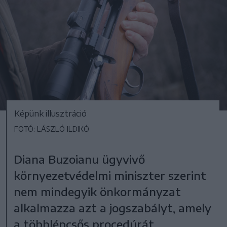
Képünk illusztráció
FOTÓ: LÁSZLÓ ILDIKÓ
Diana Buzoianu ügyvivő
környezetvédelmi miniszter szerint
nem mindegyik önkormányzat
alkalmazza azt a jogszabályt, amely
a többlépcsős procedúrát