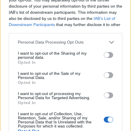
Románia irányából érkező ukrán
disclosure of your personal information by third parties on the
csalidrón robbant fel Bulgáriában –
IAB’s list of downstream participants. This information may
frissítve
also be disclosed by us to third parties on the
IAB’s List of
Downstream Participants
that may further disclose it to other
third parties.
Personal Data Processing Opt Outs
I want to opt-out of the Sharing of my
personal data.
Opted In
I want to opt-out of the Sale of my
Personal Data.
Opted In
I want to opt-out of processing my
Personal Data for Targeted Advertising.
Opted In
I want to opt-out of Collection, Use,
Retention, Sale, and/or Sharing of my
Personal Data that Is Unrelated with the
Purposes for which it was collected.
Opted Out