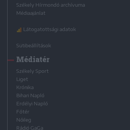
Székely Hírmondó archívuma
Médiaajánlat
Látogatottsági adatok
Sütibeállítások
Médiatér
Székely Sport
Liget
Krónika
Bihari Napló
Erdélyi Napló
Főtér
Nőileg
Rádió GaGa