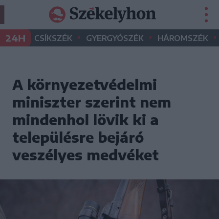
•
•
•
24H
CSÍKSZÉK
GYERGYÓSZÉK
HÁROMSZÉK
A környezetvédelmi
miniszter szerint nem
mindenhol lövik ki a
településre bejáró
veszélyes medvéket