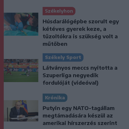
Székelyhon
Húsdarálógépbe szorult egy
kétéves gyerek keze, a
tűzoltókra is szükség volt a
műtőben
Székely Sport
Látványos meccs nyitotta a
Szuperliga negyedik
fordulóját (videóval)
Krónika
Putyin egy NATO-tagállam
megtámadására készül az
amerikai hírszerzés szerint