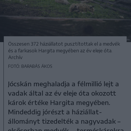
Összesen 372 háziállatot pusztítottak el a medvék
és a farkasok Hargita megyében az év eleje óta.
Archív
FOTÓ: BARABÁS ÁKOS
Jócskán meghaladja a félmillió lejt a
vadak által az év eleje óta okozott
károk értéke Hargita megyében.
Mindeddig jórészt a háziállat-
állományt tizedelték a nagyvadak –
elsősorban medvék –, terméskárokra