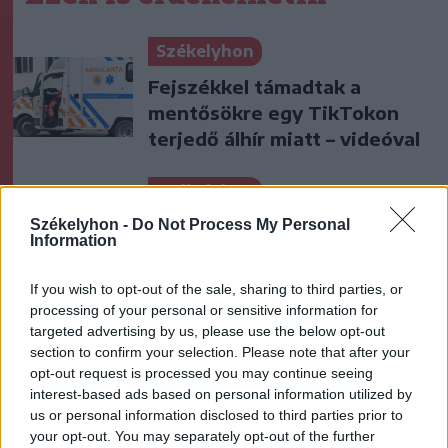
Székelyhon
Fejszékkel támadtak a
mentősökre egy TikTokon
terjedő álhír miatt – videóval
Székelyhon
Sikeres volt a vízterelés:
Székelyhon -
Do Not Process My Personal
Information
nyolc centiméterrel nőtt a
Duna vízszintje
If you wish to opt-out of the sale, sharing to third parties, or
Csernavodánál
processing of your personal or sensitive information for
targeted advertising by us, please use the below opt-out
Székely Sport
section to confirm your selection. Please note that after your
opt-out request is processed you may continue seeing
Egy évtized a háttérben – a
interest-based ads based on personal information utilized by
csapatmenedzser bevezetett
us or personal information disclosed to third parties prior to
your opt-out. You may separately opt-out of the further
az SZFC kulisszái mögé