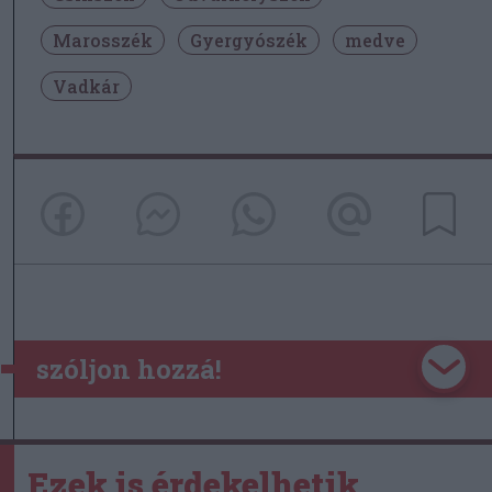
Marosszék
Gyergyószék
medve
Vadkár
szóljon hozzá!
Ezek is érdekelhetik