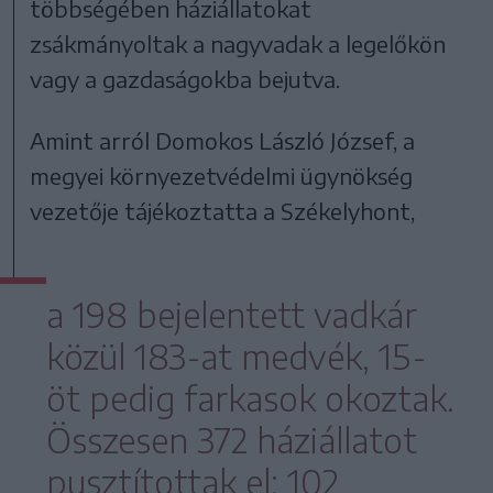
többségében háziállatokat
zsákmányoltak a nagyvadak a legelőkön
vagy a gazdaságokba bejutva.
Amint arról Domokos László József, a
megyei környezetvédelmi ügynökség
vezetője tájékoztatta a Székelyhont,
a 198 bejelentett vadkár
közül 183-at medvék, 15-
öt pedig farkasok okoztak.
Összesen 372 háziállatot
pusztítottak el: 102