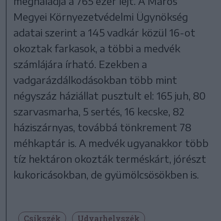
meghaladja a 765 ezer lejt. A Maros
Megyei Környezetvédelmi Ügynökség
adatai szerint a 145 vadkár közül 16-ot
okoztak farkasok, a többi a medvék
számlájára írható. Ezekben a
vadgarázdálkodásokban több mint
négyszáz háziállat pusztult el: 165 juh, 80
szarvasmarha, 5 sertés, 16 kecske, 82
háziszárnyas, továbbá tönkrement 78
méhkaptár is. A medvék ugyanakkor több
tíz hektáron okozták terméskárt, jórészt
kukoricásokban, de gyümölcsösökben is.
Csíkszék
Udvarhelyszék