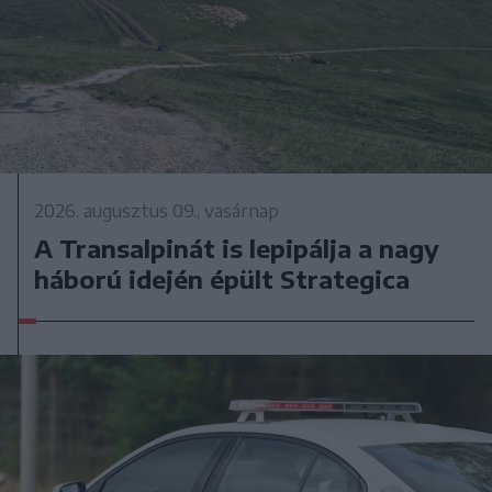
2026. augusztus 09., vasárnap
A Transalpinát is lepipálja a nagy
háború idején épült Strategica