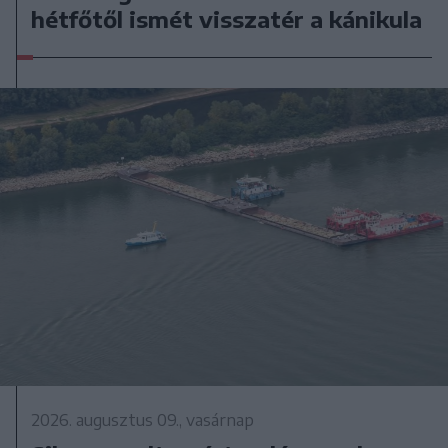
hétfőtől ismét visszatér a kánikula
2026. augusztus 09., vasárnap