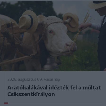
2026. augusztus 09., vasárnap
Aratókalákával idézték fel a múltat
Csíkszentkirályon