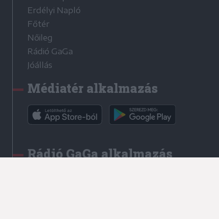
Erdélyi Napló
Főtér
Nőileg
Rádió GaGa
Jóállás
Médiatér alkalmazás
Rádió GaGa alkalmazás