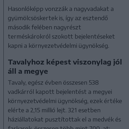
Hasonlóképp vonzzák a nagyvadakat a
gyümölcsöskertek is, így az esztendő
második felében nagyrészt
terméskárokról szokott bejelentéseket
kapni a környezetvédelmi ügynökség.
Tavalyhoz képest viszonylag jól
áll a megye
Tavaly, egész évben összesen 538
vadkárról kapott bejelentést a megyei
környezetvédelmi ügynökség, ezek értéke
elérte a 2,15 millió lejt. 321 esetben
háziállatokat pusztítottak el a medvék és
farkasok, összesen több mint 700-at: