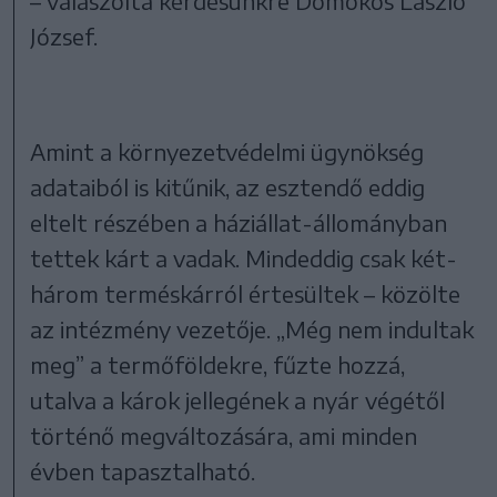
– válaszolta kérdésünkre Domokos László
József.
Amint a környezetvédelmi ügynökség
adataiból is kitűnik, az esztendő eddig
eltelt részében a háziállat-állományban
tettek kárt a vadak. Mindeddig csak két-
három terméskárról értesültek – közölte
az intézmény vezetője. „Még nem indultak
meg” a termőföldekre, fűzte hozzá,
utalva a károk jellegének a nyár végétől
történő megváltozására, ami minden
évben tapasztalható.