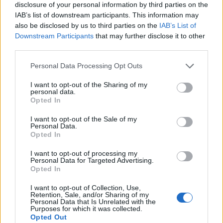
disclosure of your personal information by third parties on the
IAB’s list of downstream participants. This information may
Krónika
also be disclosed by us to third parties on the
IAB’s List of
Downstream Participants
that may further disclose it to other
TikTokon terjesztett rémhír
third parties.
miatt támadtak mentősökre
egy erdélyi településen
Personal Data Processing Opt Outs
I want to opt-out of the Sharing of my
Székely Sport
personal data.
Opted In
Ovidiu Burcă: a szurkolók
I want to opt-out of the Sale of my
energiája segíthet a nehéz
Personal Data.
pillanatokban
Opted In
I want to opt-out of processing my
Personal Data for Targeted Advertising.
Nőileg
Opted In
Virágkedvelő kislányból
I want to opt-out of Collection, Use,
„influenszer-füvesasszony”:
Retention, Sale, and/or Sharing of my
Personal Data that Is Unrelated with the
Gáspár Hajnal
Purposes for which it was collected.
Opted Out