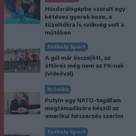
Húsdarálógépbe szorult egy
kétéves gyerek keze, a
tűzoltókra is szükség volt a
műtőben
Székely Sport
A gól már összejött, az
áttörés még nem az FK-nak
(videóval)
Krónika
Putyin egy NATO-tagállam
megtámadására készül az
amerikai hírszerzés szerint
Székely Sport