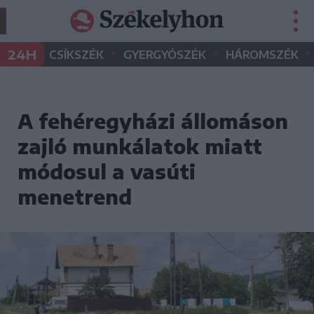
•
•
•
24H
CSÍKSZÉK
GYERGYÓSZÉK
HÁROMSZÉK
A fehéregyházi állomáson
zajló munkálatok miatt
módosul a vasúti
menetrend