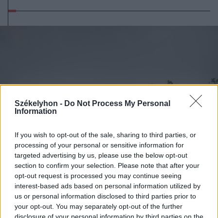
Székelyhon -
Do Not Process My Personal
Information
If you wish to opt-out of the sale, sharing to third parties, or
processing of your personal or sensitive information for
targeted advertising by us, please use the below opt-out
section to confirm your selection. Please note that after your
opt-out request is processed you may continue seeing
interest-based ads based on personal information utilized by
2026. augusztus 08., szombat
us or personal information disclosed to third parties prior to
Románia irányából érkező ukrán
your opt-out. You may separately opt-out of the further
csalidrón robbant fel Bulgáriában –
disclosure of your personal information by third parties on the