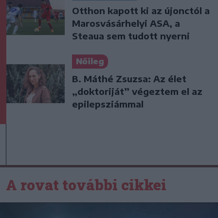
Otthon kapott ki az újonctól a
Marosvásárhelyi ASA, a
Steaua sem tudott nyerni
Nőileg
B. Máthé Zsuzsa: Az élet
„doktoriját” végeztem el az
epilepsziámmal
A rovat további cikkei