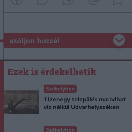
szóljon hozzá!
Ezek is érdekelhetik
Székelyhon
Tizenegy település maradhat
víz nélkül Udvarhelyszéken
Székelyhon