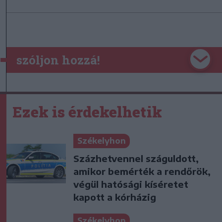
szóljon hozzá!
Ezek is érdekelhetik
Székelyhon
Százhetvennel száguldott,
amikor bemérték a rendőrök,
végül hatósági kíséretet
kapott a kórházig
Székelyhon