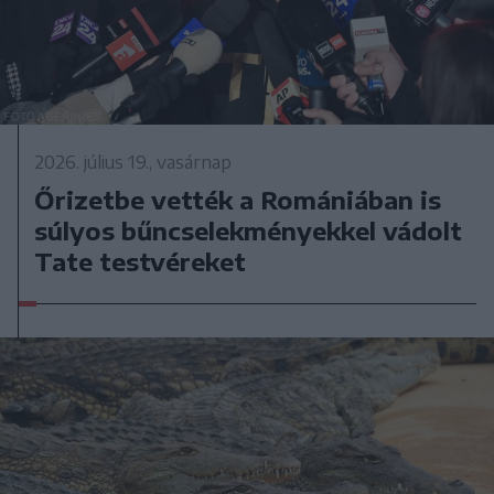
2026. július 19., vasárnap
Őrizetbe vették a Romániában is
súlyos bűncselekményekkel vádolt
Tate testvéreket