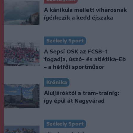
A kánikula mellett viharosnak
ígérkezik a kedd éjszaka
Székely Sport
A Sepsi OSK az FCSB-t
fogadja, úszó- és atlétika-Eb
– a hétfői sportműsor
Krónika
Aluljáróktól a tram-trainig:
így épül át Nagyvárad
Székely Sport