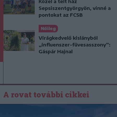
Közel a telt ház
Sepsiszentgyörgyön, vinné a
pontokat az FCSB
Nőileg
Virágkedvelő kislányból
„influenszer-füvesasszony”:
Gáspár Hajnal
A rovat további cikkei