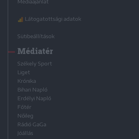
Médiaajánlat
Látogatottsági adatok
Sütibeállítások
Médiatér
Székely Sport
Liget
Krónika
Bihari Napló
Erdélyi Napló
Főtér
Nőileg
Rádió GaGa
Jóállás