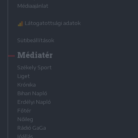
Médiaajánlat
Látogatottsági adatok
Sütibeállítások
Médiatér
Székely Sport
Liget
Krónika
Bihari Napló
Erdélyi Napló
Főtér
Nőileg
Rádió GaGa
Jóállás