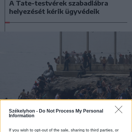
A Tate-testvérek szabadlábra
helyezését kérik ügyvédeik
Székelyhon -
Do Not Process My Personal
Information
2026. július 31., péntek
If you wish to opt-out of the sale, sharing to third parties, or