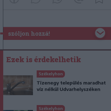
szóljon hozzá!
Ezek is érdekelhetik
Székelyhon
Tizenegy település maradhat
víz nélkül Udvarhelyszéken
Székelyhon