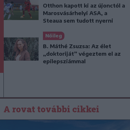
Otthon kapott ki az újonctól a
Marosvásárhelyi ASA, a
Steaua sem tudott nyerni
Nőileg
B. Máthé Zsuzsa: Az élet
„doktoriját” végeztem el az
epilepsziámmal
A rovat további cikkei