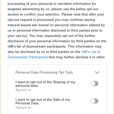
processing of your personal or sensitive information for
Migrációs válság Ceutában: több
targeted advertising by us, please use the below opt-out
tízezer határsértő jutott be a
section to confirm your selection. Please note that after your
spanyol városba Marokkó felől
opt-out request is processed you may continue seeing
interest-based ads based on personal information utilized by
us or personal information disclosed to third parties prior to
your opt-out. You may separately opt-out of the further
disclosure of your personal information by third parties on the
IAB’s list of downstream participants. This information may
also be disclosed by us to third parties on the
IAB’s List of
Downstream Participants
that may further disclose it to other
third parties.
Personal Data Processing Opt Outs
I want to opt-out of the Sharing of my
personal data.
Opted In
I want to opt-out of the Sale of my
Personal Data.
Opted In