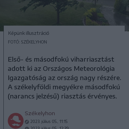
Képünk illusztráció
FOTÓ: SZÉKELYHON
Első- és másodfokú viharriasztást
adott ki az Országos Meteorológia
Igazgatóság az ország nagy részére.
A székelyföldi megyékre másodfokú
(narancs jelzésű) riasztás érvényes.
Székelyhon
2023. július 05., 11:15
2023. július 05., 12:39