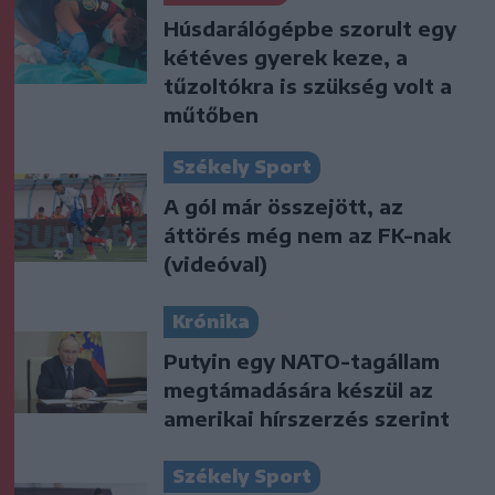
Húsdarálógépbe szorult egy
kétéves gyerek keze, a
tűzoltókra is szükség volt a
műtőben
Székely Sport
A gól már összejött, az
áttörés még nem az FK-nak
(videóval)
Krónika
Putyin egy NATO-tagállam
megtámadására készül az
amerikai hírszerzés szerint
Székely Sport