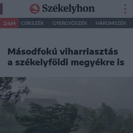
•
•
•
24H
CSÍKSZÉK
GYERGYÓSZÉK
HÁROMSZÉK
Másodfokú viharriasztás
a székelyföldi megyékre is