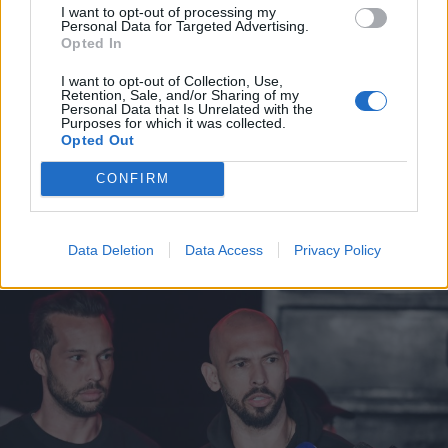
I want to opt-out of processing my
Personal Data for Targeted Advertising.
2026. július 28., kedd
Opted In
Szentségtörő üzenetek és
I want to opt-out of Collection, Use,
vandalizmus a medjugorjei Mária-
Retention, Sale, and/or Sharing of my
Personal Data that Is Unrelated with the
szobornál – térfigyelő rögzítette a
Purposes for which it was collected.
Opted Out
gyújtogatást
CONFIRM
Data Deletion
Data Access
Privacy Policy