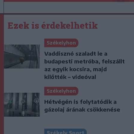
Ezek is érdekelhetik
Székelyhon
Vaddisznó szaladt le a
budapesti metróba, felszállt
az egyik kocsira, majd
kilőtték – videóval
Székelyhon
Hétvégén is folytatódik a
gázolaj árának csökkenése
Székely Sport