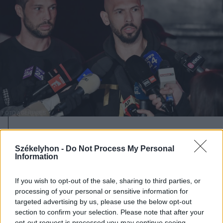
2026. augusztus 08., szombat
A Tate-testvérek szabadlábra
Székelyhon -
Do Not Process My Personal
Information
helyezését kérik ügyvédeik
If you wish to opt-out of the sale, sharing to third parties, or
processing of your personal or sensitive information for
targeted advertising by us, please use the below opt-out
section to confirm your selection. Please note that after your
opt-out request is processed you may continue seeing