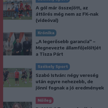
A gól már összejött, az
áttörés még nem az FK-nak
(videóval)
Krónika
„A legerősebb garancia” –
Megnevezte államfőjelöltjét
a Tisza Párt
Székely Sport
Szabó István: négy vereség
után egyre nehezebb, de
jönni fognak a jó eredmények
Nőileg