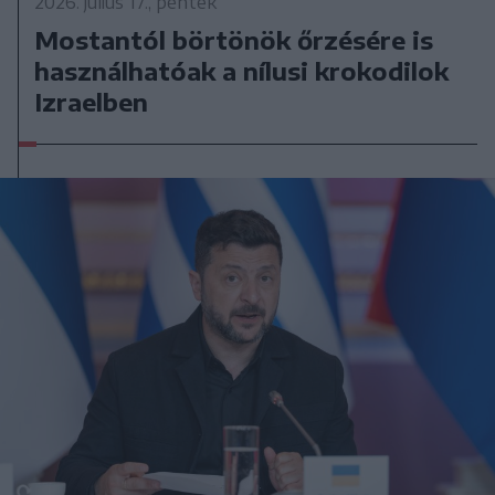
2026. július 17., péntek
Mostantól börtönök őrzésére is
használhatóak a nílusi krokodilok
Izraelben