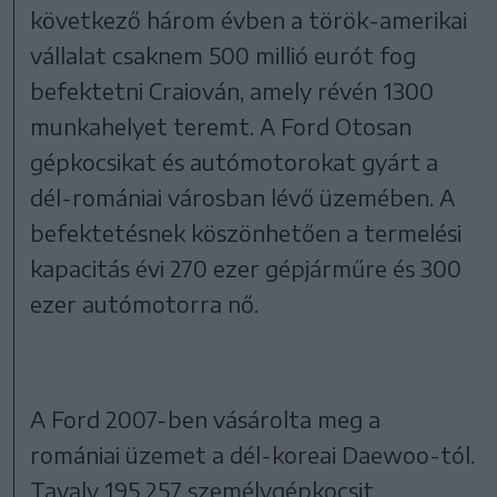
következő három évben a török-amerikai
vállalat csaknem 500 millió eurót fog
befektetni Craiován, amely révén 1300
munkahelyet teremt. A Ford Otosan
gépkocsikat és autómotorokat gyárt a
dél-romániai városban lévő üzemében. A
befektetésnek köszönhetően a termelési
kapacitás évi 270 ezer gépjárműre és 300
ezer autómotorra nő.
A Ford 2007-ben vásárolta meg a
romániai üzemet a dél-koreai Daewoo-tól.
Tavaly 195 257 személygépkocsit