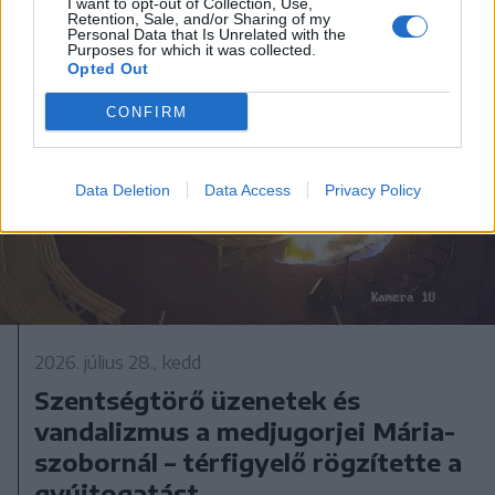
I want to opt-out of Collection, Use,
Retention, Sale, and/or Sharing of my
Personal Data that Is Unrelated with the
Purposes for which it was collected.
Opted Out
CONFIRM
Data Deletion
Data Access
Privacy Policy
2026. július 28., kedd
Szentségtörő üzenetek és
vandalizmus a medjugorjei Mária-
szobornál – térfigyelő rögzítette a
gyújtogatást