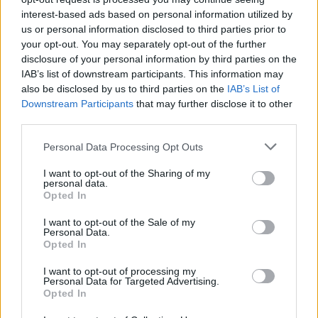
interest-based ads based on personal information utilized by
us or personal information disclosed to third parties prior to
your opt-out. You may separately opt-out of the further
disclosure of your personal information by third parties on the
IAB’s list of downstream participants. This information may
also be disclosed by us to third parties on the
IAB’s List of
Downstream Participants
that may further disclose it to other
third parties.
Personal Data Processing Opt Outs
I want to opt-out of the Sharing of my
personal data.
Opted In
2026. július 31., péntek
Migrációs válság Ceutában: több
I want to opt-out of the Sale of my
Personal Data.
tízezer határsértő jutott be a
Opted In
spanyol városba Marokkó felől
I want to opt-out of processing my
Personal Data for Targeted Advertising.
Opted In