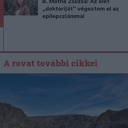
B. Máthé Zsuzsa: Az élet
„doktoriját” végeztem el az
epilepsziámmal
A rovat további cikkei