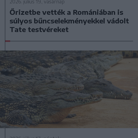
2026. július 19., vasárnap
Őrizetbe vették a Romániában is
súlyos bűncselekményekkel vádolt
Tate testvéreket