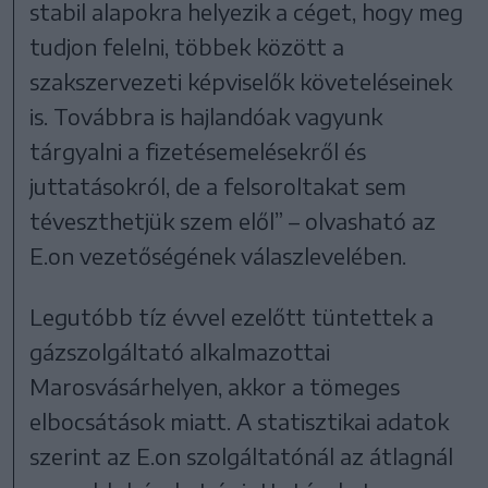
stabil alapokra helyezik a céget, hogy meg
tudjon felelni, többek között a
szakszervezeti képviselők követeléseinek
is. Továbbra is hajlandóak vagyunk
tárgyalni a fizetésemelésekről és
juttatásokról, de a felsoroltakat sem
téveszthetjük szem elől” – olvasható az
E.on vezetőségének válaszlevelében.
Legutóbb tíz évvel ezelőtt tüntettek a
gázszolgáltató alkalmazottai
Marosvásárhelyen, akkor a tömeges
elbocsátások miatt. A statisztikai adatok
szerint az E.on szolgáltatónál az átlagnál