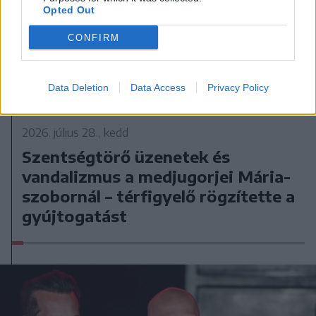
Opted Out
CONFIRM
Data Deletion
Data Access
Privacy Policy
2026. július 28., kedd
Szentségtörő üzenetek és
vandalizmus a medjugorjei Mária-
szobornál – térfigyelő rögzítette a
gyújtogatást