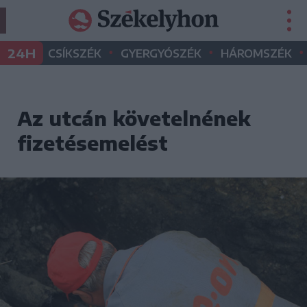
•
•
•
24H
CSÍKSZÉK
GYERGYÓSZÉK
HÁROMSZÉK
Az utcán követelnének
fizetésemelést