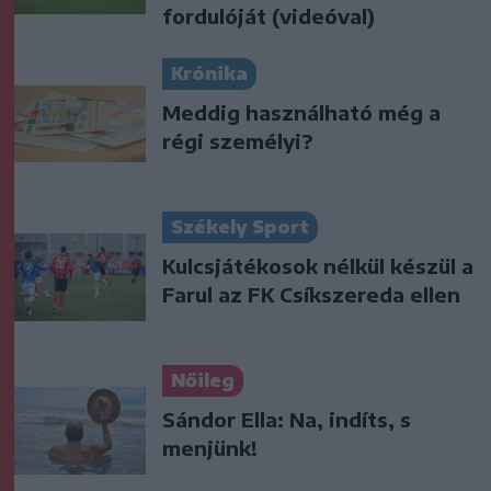
fordulóját (videóval)
Krónika
Meddig használható még a
régi személyi?
Székely Sport
Kulcsjátékosok nélkül készül a
Farul az FK Csíkszereda ellen
Nőileg
Sándor Ella: Na, indíts, s
menjünk!