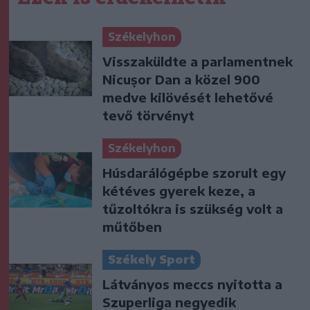
Székelyhon
Visszaküldte a parlamentnek
Nicușor Dan a közel 900
medve kilövését lehetővé
tevő törvényt
Székelyhon
Húsdarálógépbe szorult egy
kétéves gyerek keze, a
tűzoltókra is szükség volt a
műtőben
Székely Sport
Látványos meccs nyitotta a
Szuperliga negyedik