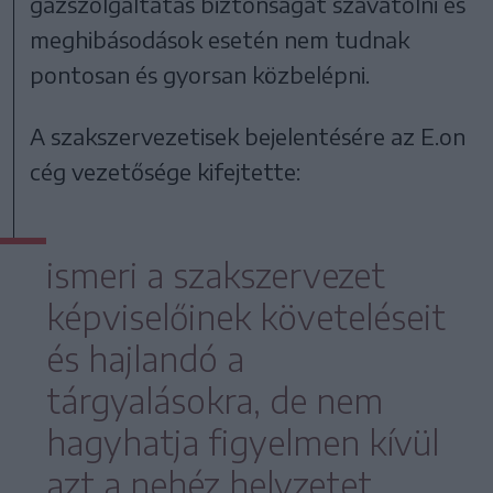
gázszolgáltatás biztonságát szavatolni és
meghibásodások esetén nem tudnak
pontosan és gyorsan közbelépni.
A szakszervezetisek bejelentésére az E.on
cég vezetősége kifejtette:
ismeri a szakszervezet
képviselőinek követeléseit
és hajlandó a
tárgyalásokra, de nem
hagyhatja figyelmen kívül
azt a nehéz helyzetet,