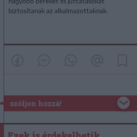
nagyobb béreket és juttatásokat
biztosítanak az alkalmazottaknak.
szóljon hozzá!
Ezek is érdekelhetik