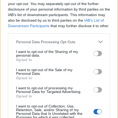
your opt-out. You may separately opt-out of the further
disclosure of your personal information by third parties on the
IAB’s list of downstream participants. This information may
also be disclosed by us to third parties on the
IAB’s List of
Downstream Participants
that may further disclose it to other
third parties.
2026. július 31., péntek
Personal Data Processing Opt Outs
Migrációs válság Ceutában: több
I want to opt-out of the Sharing of my
tízezer határsértő jutott be a
personal data.
Opted In
spanyol városba Marokkó felől
I want to opt-out of the Sale of my
Personal Data.
Opted In
I want to opt-out of processing my
Personal Data for Targeted Advertising.
Opted In
I want to opt-out of Collection, Use,
Retention, Sale, and/or Sharing of my
Personal Data that Is Unrelated with the
Purposes for which it was collected.