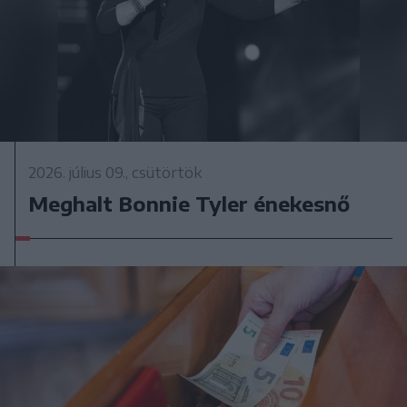
2026. július 09., csütörtök
Meghalt Bonnie Tyler énekesnő