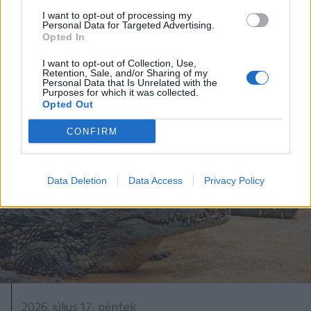
súlyos bűncselekményekkel vádolt
I want to opt-out of processing my
Tate testvéreket
Personal Data for Targeted Advertising.
Opted In
I want to opt-out of Collection, Use,
Retention, Sale, and/or Sharing of my
Personal Data that Is Unrelated with the
Purposes for which it was collected.
Opted Out
CONFIRM
Data Deletion
Data Access
Privacy Policy
2026. július 17., péntek