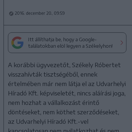
2016. december 20., 09:59
Itt állíthatja be, hogy a Google-
találatokban elöl legyen a Székelyhon!
A korábbi ügyvezetőt, Székely Róbertet
visszahívták tisztségéből, ennek
értelmében már nem látja el az Udvarhelyi
Híradó Kft. képviseletét, nincs aláírási joga,
nem hozhat a vállalkozást érintő
döntéseket, nem köthet szerződéseket,
az Udvarhelyi Híradó Kft.-vel
kapcsolatosan nem nyilatkozhat és nem