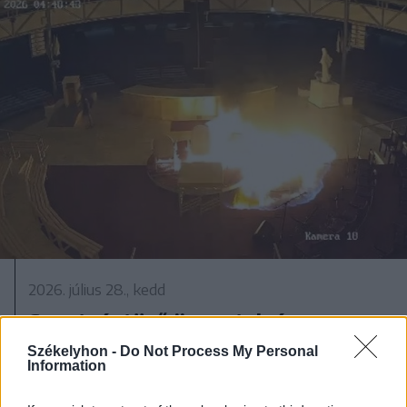
2026. július 28., kedd
Szentségtörő üzenetek és
vandalizmus a medjugorjei Mária-
Székelyhon -
Do Not Process My Personal
Information
szobornál – térfigyelő rögzítette a
gyújtogatást