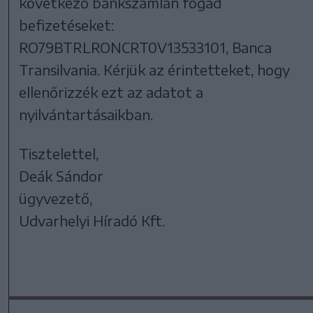
következő bankszámlán fogad
befizetéseket:
RO79BTRLRONCRT0V13533101, Banca
Transilvania. Kérjük az érintetteket, hogy
ellenőrizzék ezt az adatot a
nyilvántartásaikban.
Tisztelettel,
Deák Sándor
ügyvezető,
Udvarhelyi Híradó Kft.