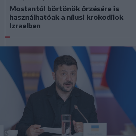
Mostantól börtönök őrzésére is
használhatóak a nílusi krokodilok
Izraelben