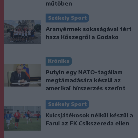
műtőben
Székely Sport
Aranyérmek sokaságával tért
haza Kőszegről a Godako
Krónika
Putyin egy NATO-tagállam
megtámadására készül az
amerikai hírszerzés szerint
Székely Sport
Kulcsjátékosok nélkül készül a
Farul az FK Csíkszereda ellen