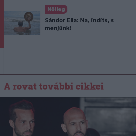
Nőileg
Sándor Ella: Na, indíts, s
menjünk!
A rovat további cikkei