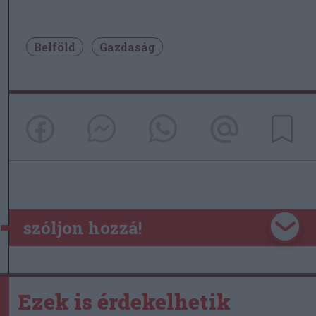
Belföld
Gazdaság
szóljon hozzá!
Ezek is érdekelhetik