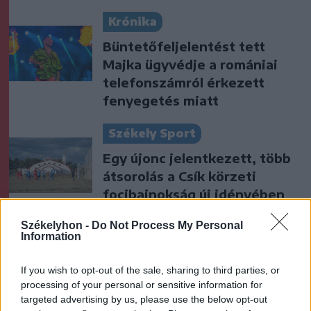
Krónika
Büntetőfeljelentést tett
Majka ügyvédje a romániai
telefonszámról érkezett
fenyegetés miatt
Székely Sport
Egy újonc jelentkezett, több
átsorolás a Csík körzeti
focibajnokság új idényében
Székelyhon -
Do Not Process My Personal
Nőileg
Information
Sándor Ella: Na, indíts, s
If you wish to opt-out of the sale, sharing to third parties, or
menjünk!
processing of your personal or sensitive information for
targeted advertising by us, please use the below opt-out