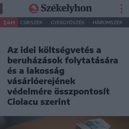
•
•
•
24H
CSÍKSZÉK
GYERGYÓSZÉK
HÁROMSZÉK
Az idei költségvetés a
beruházások folytatására
és a lakosság
vásárlóerejének
védelmére összpontosít
Ciolacu szerint