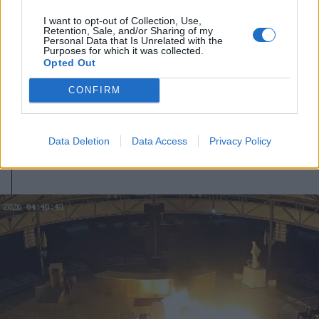
I want to opt-out of Collection, Use,
Retention, Sale, and/or Sharing of my
Personal Data that Is Unrelated with the
2026. július 31., péntek
Purposes for which it was collected.
Opted Out
Migrációs válság Ceutában: több
tízezer határsértő jutott be a
CONFIRM
spanyol városba Marokkó felől
Data Deletion
Data Access
Privacy Policy