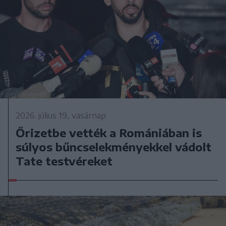
2026. július 19., vasárnap
Őrizetbe vették a Romániában is
súlyos bűncselekményekkel vádolt
Tate testvéreket