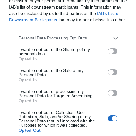
disclosure of your personal information by third parties on the
Szétszóratottból erős
IAB’s list of downstream participants. This information may
világnemzetet teremteni
also be disclosed by us to third parties on the
IAB’s List of
Downstream Participants
that may further disclose it to other
third parties.
Personal Data Processing Opt Outs
I want to opt-out of the Sharing of my
personal data.
Opted In
I want to opt-out of the Sale of my
Personal Data.
Opted In
I want to opt-out of processing my
Personal Data for Targeted Advertising.
Opted In
I want to opt-out of Collection, Use,
Retention, Sale, and/or Sharing of my
Personal Data that Is Unrelated with the
Purposes for which it was collected.
Opted Out
2013. július 27., szombat