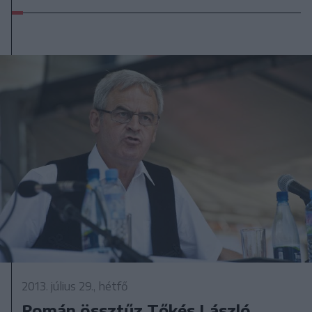
2013. július 29., hétfő
Román össztűz Tőkés László