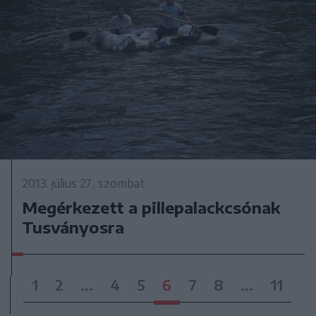
2013. július 27., szombat
Megérkezett a pillepalackcsónak
Tusványosra
1
2
...
4
5
6
7
8
...
11