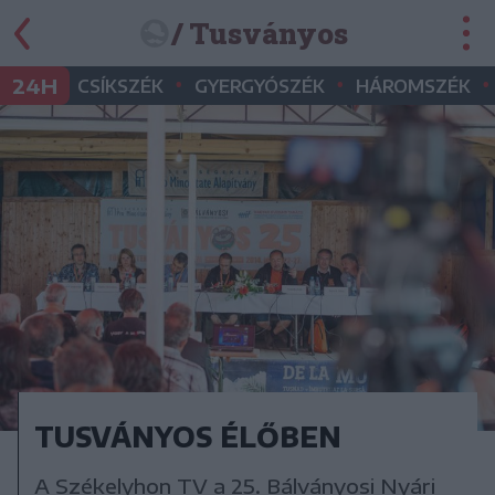
/ Tusványos
•
•
•
24H
CSÍKSZÉK
GYERGYÓSZÉK
HÁROMSZÉK
TUSVÁNYOS ÉLŐBEN
A Székelyhon TV a 25. Bálványosi Nyári