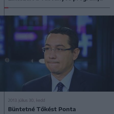
2013. július 30., kedd
Büntetné Tőkést Ponta