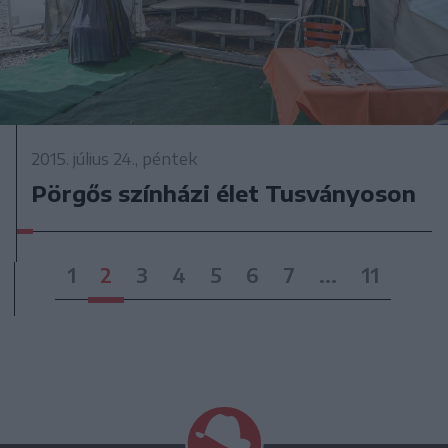
2015. július 24., péntek
Pörgős színházi élet Tusványoson
1
2
3
4
5
6
7
...
11