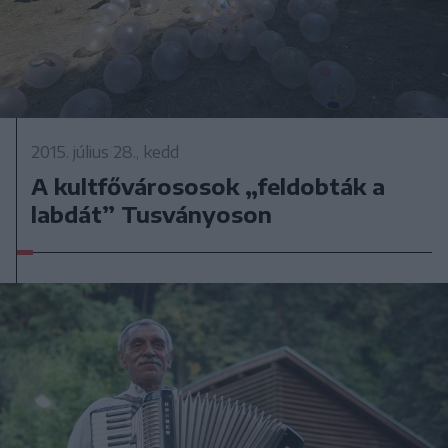
2015. július 28., kedd
A kultfővárososok „feldobták a
labdát” Tusványoson