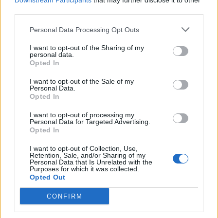
Downstream Participants
that may further disclose it to other
third parties.
Personal Data Processing Opt Outs
I want to opt-out of the Sharing of my
personal data.
Opted In
I want to opt-out of the Sale of my
Personal Data.
Opted In
I want to opt-out of processing my
Personal Data for Targeted Advertising.
Opted In
2015. július 25., szombat
I want to opt-out of Collection, Use,
Retention, Sale, and/or Sharing of my
Orbán: a tét ma már Európa
Personal Data that Is Unrelated with the
Purposes for which it was collected.
Opted Out
CONFIRM