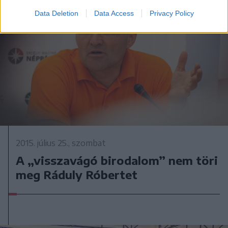
Data Deletion
Data Access
Privacy Policy
2015. július 25., szombat
A „visszavágó birodalom” nem töri
meg Ráduly Róbertet