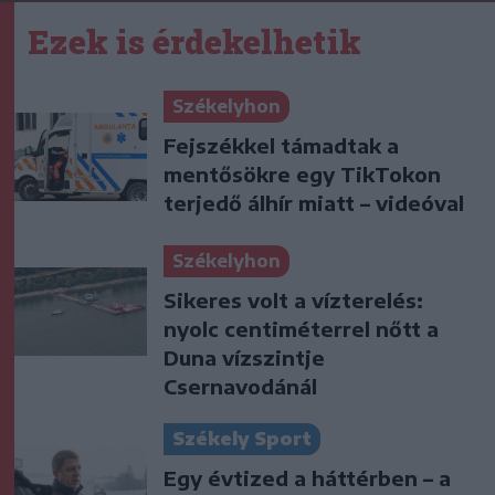
Ezek is érdekelhetik
Székelyhon
Fejszékkel támadtak a
mentősökre egy TikTokon
terjedő álhír miatt – videóval
Székelyhon
Sikeres volt a vízterelés:
nyolc centiméterrel nőtt a
Duna vízszintje
Csernavodánál
Székely Sport
Egy évtized a háttérben – a