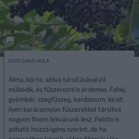
FOTÓ: DAKÓ VIOLA
Alma, körte, szilva társításával jól
működik, és fűszerezni is érdemes. Fahéj,
gyömbér, szegfűszeg, kardamom, kicsit
ilyen karácsonyias fűszerekkel társítva
nagyon finom lekvárunk lesz. Pektin is
adható hozzá igény szerint, de ha
önmagában készül, akkor főzzük elég