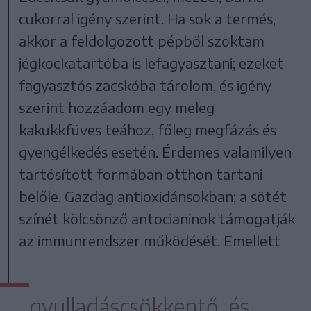
cukorral igény szerint. Ha sok a termés,
akkor a feldolgozott pépből szoktam
jégkockatartóba is lefagyasztani; ezeket
fagyasztós zacskóba tárolom, és igény
szerint hozzáadom egy meleg
kakukkfüves teához, főleg megfázás és
gyengélkedés esetén. Érdemes valamilyen
tartósított formában otthon tartani
belőle. Gazdag antioxidánsokban; a sötét
színét kölcsönző antocianinok támogatják
az immunrendszer működését. Emellett
gyulladáscsökkentő, és