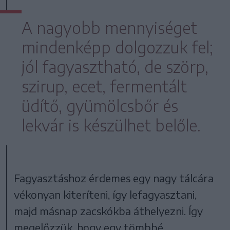
A nagyobb mennyiséget
mindenképp dolgozzuk fel;
jól fagyasztható, de szörp,
szirup, ecet, fermentált
üdítő, gyümölcsbőr és
lekvár is készülhet belőle.
Fagyasztáshoz érdemes egy nagy tálcára
vékonyan kiteríteni, így lefagyasztani,
majd másnap zacskókba áthelyezni. Így
megelőzzük, hogy egy tömbbé