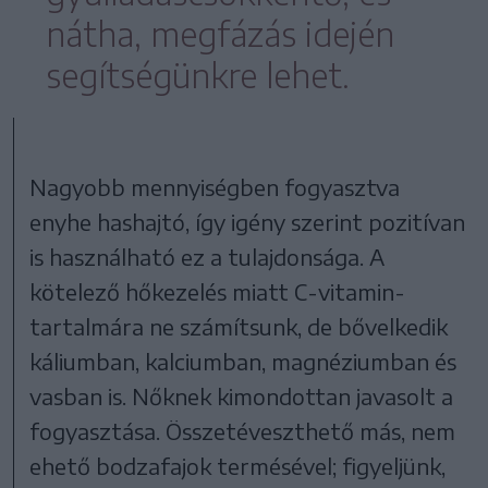
nátha, megfázás idején
segítségünkre lehet.
Nagyobb mennyiségben fogyasztva
enyhe hashajtó, így igény szerint pozitívan
is használható ez a tulajdonsága. A
kötelező hőkezelés miatt C-vitamin-
tartalmára ne számítsunk, de bővelkedik
káliumban, kalciumban, magnéziumban és
vasban is. Nőknek kimondottan javasolt a
fogyasztása. Összetéveszthető más, nem
ehető bodzafajok termésével; figyeljünk,