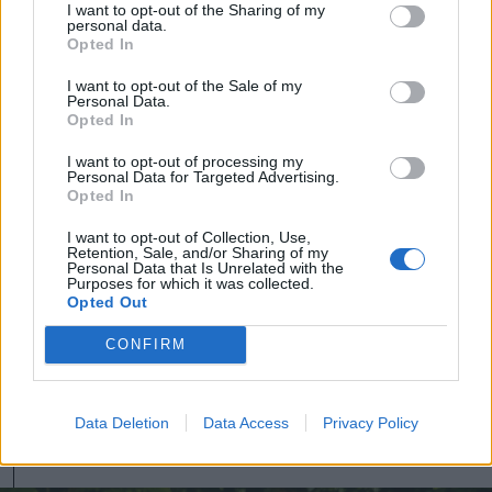
levelekből is kerülhet a
I want to opt-out of the Sharing of my
personal data.
kosárba, finom
Opted In
alapozóteaként tudjuk
I want to opt-out of the Sale of my
Personal Data.
Opted In
felhasználni.
I want to opt-out of processing my
Personal Data for Targeted Advertising.
Opted In
I want to opt-out of Collection, Use,
Tavaszi cikkben említettük már
a
Retention, Sale, and/or Sharing of my
Personal Data that Is Unrelated with the
vadmálna zsenge leveleinek
Purposes for which it was collected.
Opted Out
felhasználás
át, azt is érdemes elolvasni.
CONFIRM
Teájának gyógyhatásáról is szó esik; a
vadszeder tavaszi felhasználásáról
itt
lehet bővebben olvasni
.
Data Deletion
Data Access
Privacy Policy