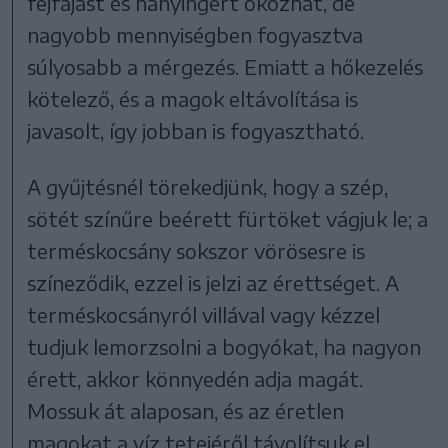
fejfájást és hányingert okozhat, de
nagyobb mennyiségben fogyasztva
súlyosabb a mérgezés. Emiatt a hőkezelés
kötelező, és a magok eltávolítása is
javasolt, így jobban is fogyasztható.
A gyűjtésnél törekedjünk, hogy a szép,
sötét színűre beérett fürtöket vágjuk le; a
terméskocsány sokszor vörösesre is
színeződik, ezzel is jelzi az érettséget. A
terméskocsányról villával vagy kézzel
tudjuk lemorzsolni a bogyókat, ha nagyon
érett, akkor könnyedén adja magát.
Mossuk át alaposan, és az éretlen
magokat a víz tetejéről távolítsuk el.