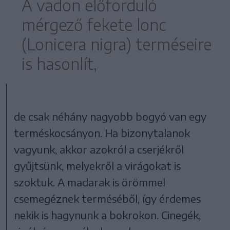
A vadon előforduló
mérgező fekete lonc
(Lonicera nigra) terméseire
is hasonlít,
de csak néhány nagyobb bogyó van egy
terméskocsányon. Ha bizonytalanok
vagyunk, akkor azokról a cserjékről
gyűjtsünk, melyekről a virágokat is
szoktuk. A madarak is örömmel
csemegéznek terméséből, így érdemes
nekik is hagynunk a bokrokon. Cinegék,