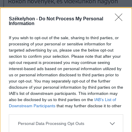
Rokon növények, és vidékünkön nagyon
sok család előszeretettel gyűjti az érett
terméseit. Gyűjtés közben legyünk
Székelyhon -
Do Not Process My Personal
Information
óvatosak, mert nem csak a mi fogunk fáj a
zamatos gyümölcsökre. Hangoskodjunk
If you wish to opt-out of the sale, sharing to third parties, or
processing of your personal or sensitive information for
rendszeresen, és igyekezzünk távol
targeted advertising by us, please use the below opt-out
tartani a medvéket magas és vékony
section to confirm your selection. Please note that after your
opt-out request is processed you may continue seeing
hangok kiadásával, de akár tapsolhatunk,
interest-based ads based on personal information utilized by
us or personal information disclosed to third parties prior to
és egyszerűen hahózhatunk, illetve
your opt-out. You may separately opt-out of the further
héhózhatunk is. Közismert gyümölcsnek
disclosure of your personal information by third parties on the
IAB’s list of downstream participants. This information may
számítanak, és
also be disclosed by us to third parties on the
IAB’s List of
Downstream Participants
that may further disclose it to other
third parties.
gyűjtés közben a
Personal Data Processing Opt Outs