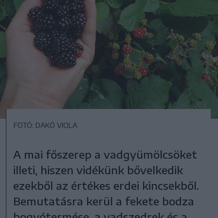
FOTÓ: DAKÓ VIOLA
A mai főszerep a vadgyümölcsöket
illeti, hiszen vidékünk bővelkedik
ezekből az értékes erdei kincsekből.
Bemutatásra kerül a fekete bodza
bogyótermése, a vadszedrek és a