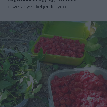
összefagyva kelljen kinyerni.