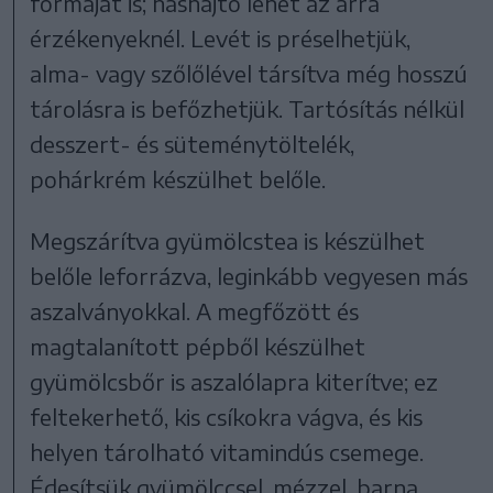
formáját is; hashajtó lehet az arra
érzékenyeknél. Levét is préselhetjük,
alma- vagy szőlőlével társítva még hosszú
tárolásra is befőzhetjük. Tartósítás nélkül
desszert- és süteménytöltelék,
pohárkrém készülhet belőle.
Megszárítva gyümölcstea is készülhet
belőle leforrázva, leginkább vegyesen más
aszalványokkal. A megfőzött és
magtalanított pépből készülhet
gyümölcsbőr is aszalólapra kiterítve; ez
feltekerhető, kis csíkokra vágva, és kis
helyen tárolható vitamindús csemege.
Édesítsük gyümölccsel, mézzel, barna