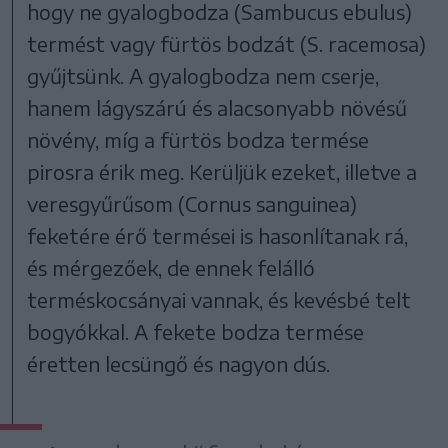
hogy ne gyalogbodza (Sambucus ebulus)
termést vagy fürtös bodzát (S. racemosa)
gyűjtsünk. A gyalogbodza nem cserje,
hanem lágyszárú és alacsonyabb növésű
növény, míg a fürtös bodza termése
pirosra érik meg. Kerüljük ezeket, illetve a
veresgyűrűsom (Cornus sanguinea)
feketére érő termései is hasonlítanak rá,
és mérgezőek, de ennek felálló
terméskocsányai vannak, és kevésbé telt
bogyókkal. A fekete bodza termése
éretten lecsüngő és nagyon dús.