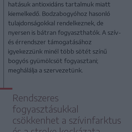
hatásuk antioxidáns tartalmuk miatt
kiemelkedő. Bodzabogyóhoz hasonló
tulajdonságokkal rendelkeznek, de
nyersen is bátran fogyaszthatók. A szív-
és érrendszer támogatásához
igyekezzünk minél több sötét színű
bogyós gyümölcsöt fogyasztani;
meghálálja a szervezetünk.
Rendszeres
fogyasztásukkal
csökkenhet a szívinfarktus
és a stroke kockázata,