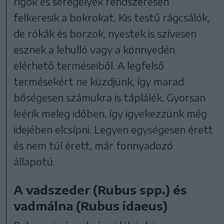
rigók és seregélyek rendszeresen
felkeresik a bokrokat. Kis testű rágcsálók,
de rókák és borzok, nyestek is szívesen
esznek a lehulló vagy a könnyedén
elérhető terméseiből. A legfelső
termésekért ne küzdjünk, így marad
bőségesen számukra is táplálék. Gyorsan
leérik meleg időben, így igyekezzünk még
idejében elcsípni. Legyen egységesen érett
és nem túl érett, már fonnyadozó
állapotú.
A vadszeder (Rubus spp.) és
vadmálna (Rubus idaeus)