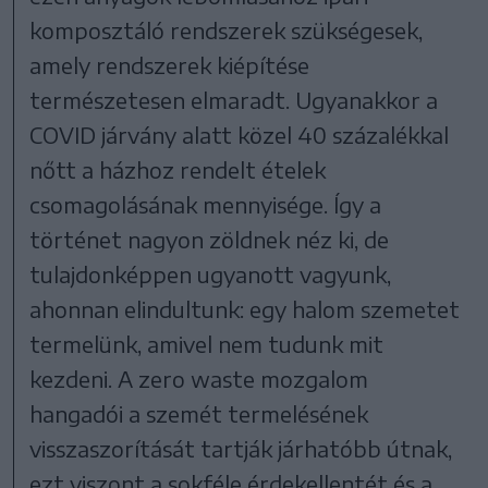
komposztáló rendszerek szükségesek,
amely rendszerek kiépítése
természetesen elmaradt. Ugyanakkor a
COVID járvány alatt közel 40 százalékkal
nőtt a házhoz rendelt ételek
csomagolásának mennyisége. Így a
történet nagyon zöldnek néz ki, de
tulajdonképpen ugyanott vagyunk,
ahonnan elindultunk: egy halom szemetet
termelünk, amivel nem tudunk mit
kezdeni. A zero waste mozgalom
hangadói a szemét termelésének
visszaszorítását tartják járhatóbb útnak,
ezt viszont a sokféle érdekellentét és a