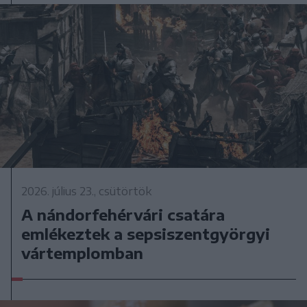
2026. július 23., csütörtök
A nándorfehérvári csatára
emlékeztek a sepsiszentgyörgyi
vártemplomban