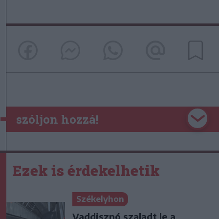
szóljon hozzá!
Ezek is érdekelhetik
Székelyhon
Vaddisznó szaladt le a