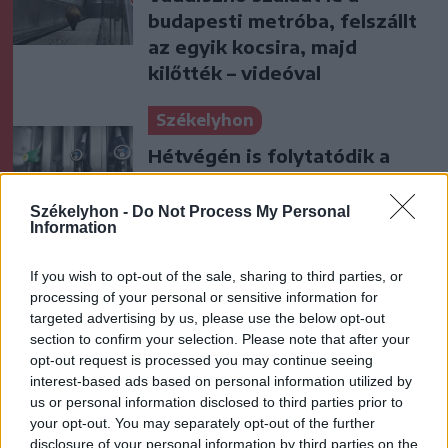
budapesti metróba, felszállt
az egyik kocsira, majd
kilőtték – videóval
Székelyhon
Hétvégén is folytatódik a
gázolaj árának csökkenése
Székelyhon -
Do Not Process My Personal
Information
Székely Sport
If you wish to opt-out of the sale, sharing to third parties, or
A gól már összejött, az
processing of your personal or sensitive information for
targeted advertising by us, please use the below opt-out
áttörés még nem az FK-nak
section to confirm your selection. Please note that after your
(videóval)
opt-out request is processed you may continue seeing
interest-based ads based on personal information utilized by
Krónika
us or personal information disclosed to third parties prior to
your opt-out. You may separately opt-out of the further
Putyin egy NATO-tagállam
disclosure of your personal information by third parties on the