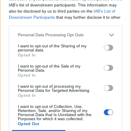
megtámadására készül az
IAB’s list of downstream participants. This information may
amerikai hírszerzés szerint
also be disclosed by us to third parties on the
IAB’s List of
Downstream Participants
that may further disclose it to other
third parties.
Székely Sport
Personal Data Processing Opt Outs
Szabó István: négy vereség
után egyre nehezebb, de
I want to opt-out of the Sharing of my
personal data.
jönni fognak a jó eredmények
Opted In
I want to opt-out of the Sale of my
Nőileg
Personal Data.
Opted In
B. Máthé Zsuzsa: Az élet
„doktoriját” végeztem el az
I want to opt-out of processing my
Personal Data for Targeted Advertising.
epilepsziámmal
Opted In
I want to opt-out of Collection, Use,
Retention, Sale, and/or Sharing of my
Personal Data that Is Unrelated with the
Purposes for which it was collected.
Opted Out