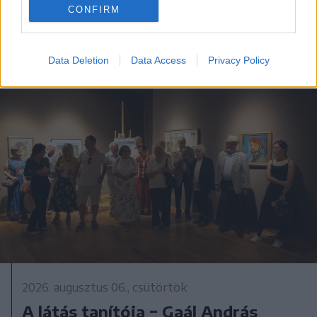
CONFIRM
A rovat további cikkei
Data Deletion
Data Access
Privacy Policy
2026. augusztus 06., csütörtök
A látás tanítója − Gaál András