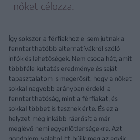
nőket célozza.
Így sokszor a férfiakhoz el sem jutnak a
fenntarthatóbb alternatívákról szóló
infók és lehetőségek. Nem csoda hát, amit
többféle kutatás eredménye és saját
tapasztalatom is megerősít, hogy a nőket
sokkal nagyobb arányban érdekli a
fenntarthatóság, mint a férfiakat, és
sokkal többet is tesznek érte. És ez a
helyzet még inkább ráerősít a már
meglévő nemi egyenlőtlenségekre. Azt
gondolom, valahol itt bújik meg az egyik