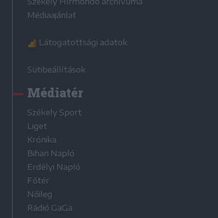
Székely Hírmondó archívuma
Médiaajánlat
Látogatottsági adatok
Sütibeállítások
Médiatér
Székely Sport
Liget
Krónika
Bihari Napló
Erdélyi Napló
Főtér
Nőileg
Rádió GaGa