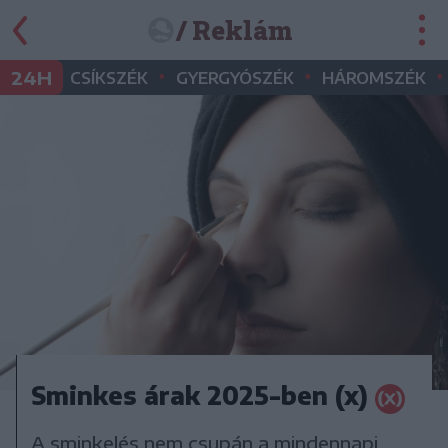
/ Reklám
•
•
•
24H
CSÍKSZÉK
GYERGYÓSZÉK
HÁROMSZÉK
Sminkes árak 2025-ben (x)
A sminkelés nem csupán a mindennapi