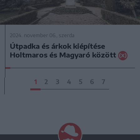
2024. november 06., szerda
Útpadka és árkok kiépítése
Holtmaros és Magyaró között
1
2
3
4
5
6
7