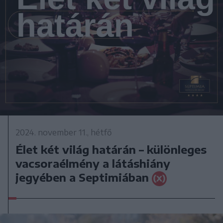
2024. november 11., hétfő
Élet két világ határán – különleges
vacsoraélmény a látáshiány
jegyében a Septimiában