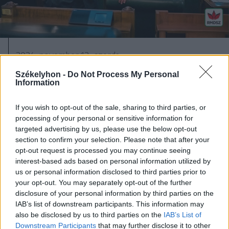
2024. november 13., szerda
Antal Lóránt: Azért vagyunk
Székelyhon -
Do Not Process My Personal
Information
Bukarestben, hogy megnyissuk az
ajtókat!
If you wish to opt-out of the sale, sharing to third parties, or
processing of your personal or sensitive information for
targeted advertising by us, please use the below opt-out
section to confirm your selection. Please note that after your
opt-out request is processed you may continue seeing
interest-based ads based on personal information utilized by
us or personal information disclosed to third parties prior to
your opt-out. You may separately opt-out of the further
disclosure of your personal information by third parties on the
IAB’s list of downstream participants. This information may
also be disclosed by us to third parties on the
IAB’s List of
Downstream Participants
that may further disclose it to other