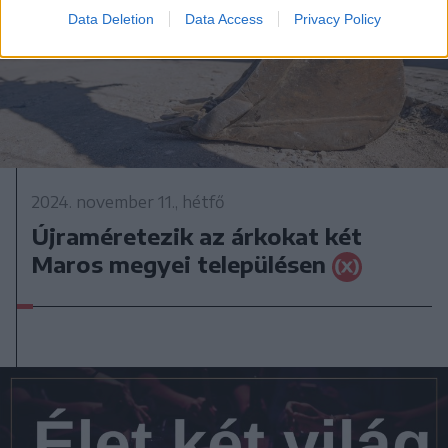
Data Deletion
Data Access
Privacy Policy
2024. november 11., hétfő
Újraméretezik az árkokat két
Maros megyei településen