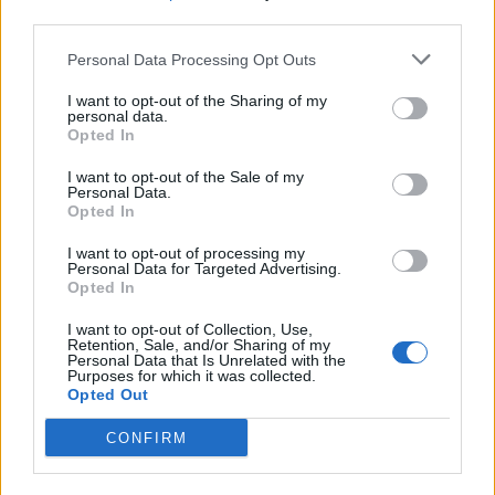
third parties.
Personal Data Processing Opt Outs
I want to opt-out of the Sharing of my
personal data.
Opted In
2024. november 12., kedd
I want to opt-out of the Sale of my
Personal Data.
Novák Levente: Az állam is
Opted In
megszabadulhatna a
I want to opt-out of processing my
súlyfeleslegétől!
Personal Data for Targeted Advertising.
Opted In
I want to opt-out of Collection, Use,
Retention, Sale, and/or Sharing of my
Personal Data that Is Unrelated with the
Purposes for which it was collected.
Opted Out
CONFIRM