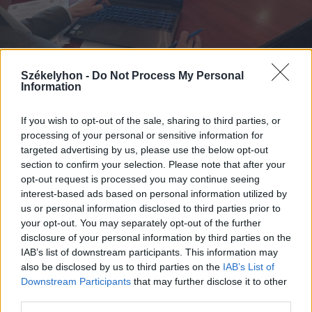
Székelyhon -
Do Not Process My Personal
Information
If you wish to opt-out of the sale, sharing to third parties, or
2024. március 04., hétfő
processing of your personal or sensitive information for
Nem fogadták el a polgármester
targeted advertising by us, please use the below opt-out
által benyújtott költségvetés-
section to confirm your selection. Please note that after your
opt-out request is processed you may continue seeing
tervezetet Gyergyószentmiklóson
interest-based ads based on personal information utilized by
us or personal information disclosed to third parties prior to
your opt-out. You may separately opt-out of the further
disclosure of your personal information by third parties on the
IAB’s list of downstream participants. This information may
also be disclosed by us to third parties on the
IAB’s List of
Downstream Participants
that may further disclose it to other
third parties.