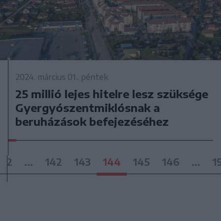
2024. március 01., péntek
25 millió lejes hitelre lesz szüksége
Gyergyószentmiklósnak a
beruházások befejezéséhez
2
...
142
143
144
145
146
...
1