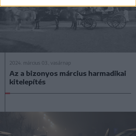
2024. március 03., vasárnap
Az a bizonyos március harmadikai
kitelepítés