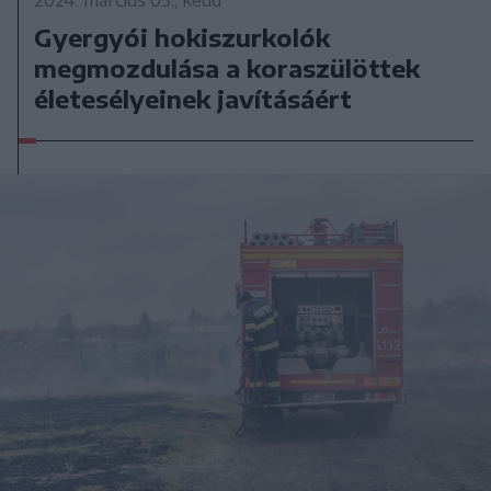
Gyergyói hokiszurkolók
megmozdulása a koraszülöttek
életesélyeinek javításáért