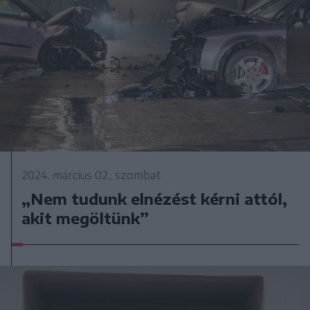
2024. március 02., szombat
„Nem tudunk elnézést kérni attól,
akit megöltünk”