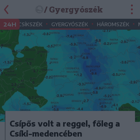
/ Gyergyószék
•
•
•
24H
CSÍKSZÉK
GYERGYÓSZÉK
HÁROMSZÉK
Csípős volt a reggel, főleg a
Csíki-medencében