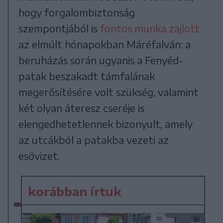
hogy forgalombiztonság
szempontjából is
fontos munka zajlott
az elmúlt hónapokban Máréfalván: a
beruházás során ugyanis a Fenyéd-
patak beszakadt támfalának
megerősítésére volt szükség, valamint
két olyan áteresz cseréje is
elengedhetetlennek bizonyult, amely
az utcákból a patakba vezeti az
esővizet.
korábban írtuk