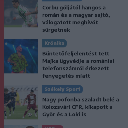
Corbu góljától hangos a
román és a magyar sajtó,
válogatott meghívót
sürgetnek
Krónika
Büntetőfeljelentést tett
Majka ügyvédje a romániai
telefonszámról érkezett
fenyegetés miatt
Székely Sport
Nagy pofonba szaladt belé a
Kolozsvári CFR, kikapott a
Győr és a Loki is