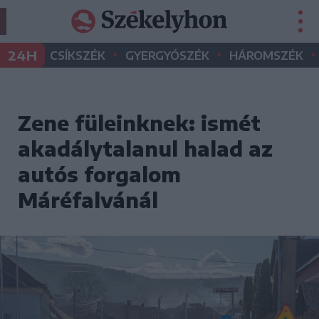
•
•
•
24H
CSÍKSZÉK
GYERGYÓSZÉK
HÁROMSZÉK
Zene füleinknek: ismét
akadálytalanul halad az
autós forgalom
Máréfalvánál