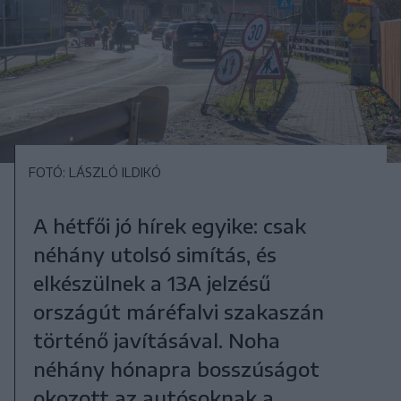
FOTÓ: LÁSZLÓ ILDIKÓ
A hétfői jó hírek egyike: csak
néhány utolsó simítás, és
elkészülnek a 13A jelzésű
országút máréfalvi szakaszán
történő javításával. Noha
néhány hónapra bosszúságot
okozott az autósoknak a