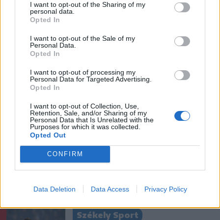
I want to opt-out of the Sharing of my
personal data.
Opted In
I want to opt-out of the Sale of my
Ezek is érdekelhetik
Personal Data.
Opted In
I want to opt-out of processing my
Székelyhon
Personal Data for Targeted Advertising.
Opted In
Tömegverekedés lett a szűk
I want to opt-out of Collection, Use,
mezőgazdasági úti vitából
Retention, Sale, and/or Sharing of my
Csatószegen
Personal Data that Is Unrelated with the
Purposes for which it was collected.
Opted Out
Székelyhon
CONFIRM
Életét vesztette két halász,
akiket villámcsapás ért a
Maros partján – frissítve
Data Deletion
Data Access
Privacy Policy
Székely Sport