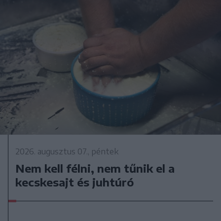
2026. augusztus 07., péntek
Nem kell félni, nem tűnik el a
kecskesajt és juhtúró