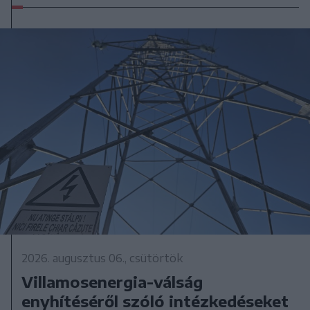
2026. augusztus 06., csütörtök
Villamosenergia-válság
enyhítéséről szóló intézkedéseket