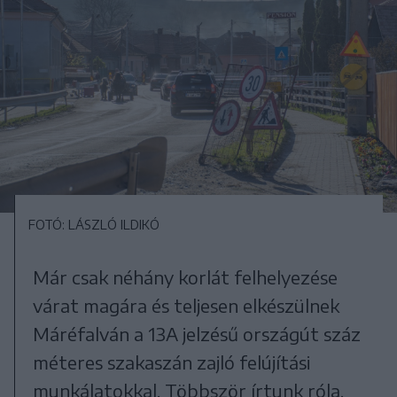
FOTÓ: LÁSZLÓ ILDIKÓ
Már csak néhány korlát felhelyezése
várat magára és teljesen elkészülnek
Máréfalván a 13A jelzésű országút száz
méteres szakaszán zajló felújítási
munkálatokkal. Többször írtunk róla,