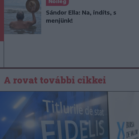
Nőileg
Sándor Ella: Na, indíts, s
menjünk!
A rovat további cikkei