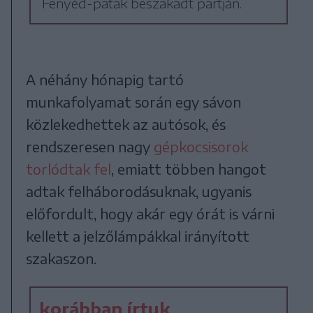
Fenyéd-patak beszakadt partján.
A néhány hónapig tartó
munkafolyamat során egy sávon
közlekedhettek az autósok, és
rendszeresen nagy
gépkocsisorok
torlódtak fel
, emiatt többen hangot
adtak felháborodásuknak, ugyanis
előfordult, hogy akár egy órát is várni
kellett a jelzőlámpákkal irányított
szakaszon.
korábban írtuk