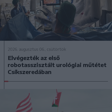
2026. augusztus 06., csütörtök
Elvégezték az első
robotasszisztált urológiai műtétet
Csíkszeredában