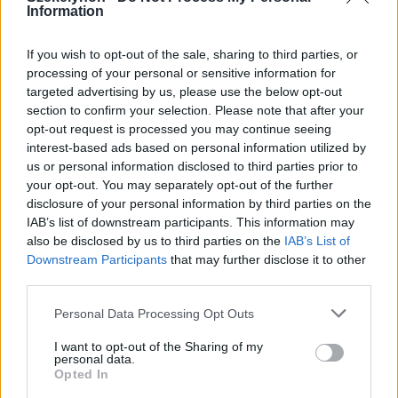
Information
If you wish to opt-out of the sale, sharing to third parties, or
processing of your personal or sensitive information for
targeted advertising by us, please use the below opt-out
section to confirm your selection. Please note that after your
opt-out request is processed you may continue seeing
2026. augusztus 06., csütörtök
interest-based ads based on personal information utilized by
Elvégezték az első
us or personal information disclosed to third parties prior to
your opt-out. You may separately opt-out of the further
robotasszisztált urológiai műtétet
disclosure of your personal information by third parties on the
Csíkszeredában
IAB’s list of downstream participants. This information may
also be disclosed by us to third parties on the
IAB’s List of
Downstream Participants
that may further disclose it to other
third parties.
Personal Data Processing Opt Outs
I want to opt-out of the Sharing of my
personal data.
Opted In