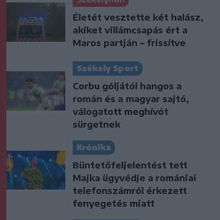
Életét vesztette két halász,
akiket villámcsapás ért a
Maros partján – frissítve
Székely Sport
Corbu góljától hangos a
román és a magyar sajtó,
válogatott meghívót
sürgetnek
Krónika
Büntetőfeljelentést tett
Majka ügyvédje a romániai
telefonszámról érkezett
fenyegetés miatt