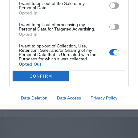
I want to opt-out of the Sale of my
Personal Data.
Opted In
I want to opt-out of processing my
Personal Data for Targeted Advertising.
Opted In
I want to opt-out of Collection, Use,
Retention, Sale, and/or Sharing of my
Personal Data that Is Unrelated with the
Purposes for which it was collected.
2026. augusztus 06., csütörtök
Opted Out
Szent István ünneppel indul az idei
CONFIRM
Székelyföldi Lovas Ünnep
Data Deletion
Data Access
Privacy Policy