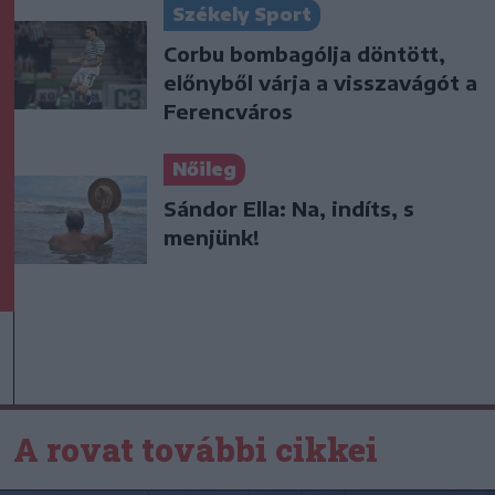
Székely Sport
Corbu bombagólja döntött,
előnyből várja a visszavágót a
Ferencváros
Nőileg
Sándor Ella: Na, indíts, s
menjünk!
A rovat további cikkei