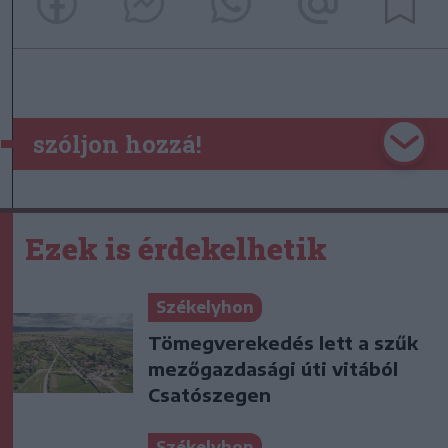
szóljon hozzá!
Ezek is érdekelhetik
Székelyhon
Tömegverekedés lett a szűk
mezőgazdasági úti vitából
Csatószegen
Székelyhon