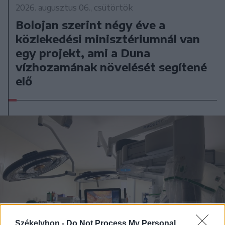
2026. augusztus 06., csütörtök
Bolojan szerint négy éve a
közlekedési minisztériumnál van
egy projekt, ami a Duna
vízhozamának növelését segítené
elő
Székelyhon -
Do Not Process My Personal