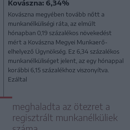
Kovászna: 6,34%
Kovászna megyében tovább nőtt a
munkanélküliségi ráta, az elmúlt
hónapban 0,19 százalékos növekedést
mért a Kovászna Megyei Munkaerő-
elhelyező Ügynökség. Ez 6,34 százalékos
munkanélküliséget jelent, az egy hónappal
korábbi 6,15 százalékhoz viszonyítva.
Ezáltal
meghaladta az ötezret a
regisztrált munkanélküliek
száma,