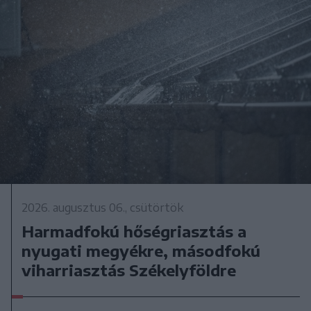
2026. augusztus 06., csütörtök
Harmadfokú hőségriasztás a
nyugati megyékre, másodfokú
viharriasztás Székelyföldre