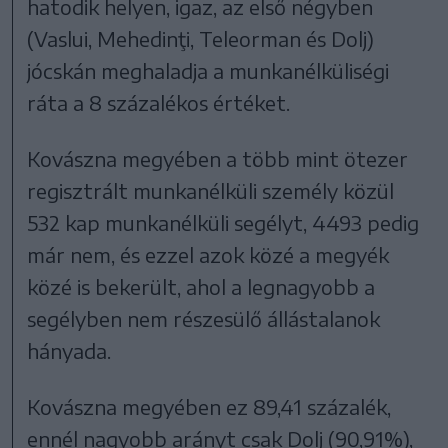
hatodik helyen, igaz, az első négyben
(Vaslui, Mehedinţi, Teleorman és Dolj)
jócskán meghaladja a munkanélküliségi
ráta a 8 százalékos értéket.
Kovászna megyében a több mint ötezer
regisztrált munkanélküli személy közül
532 kap munkanélküli segélyt, 4493 pedig
már nem, és ezzel azok közé a megyék
közé is bekerült, ahol a legnagyobb a
segélyben nem részesülő állástalanok
hányada.
Kovászna megyében ez 89,41 százalék,
ennél nagyobb arányt csak Dolj (90,91%),