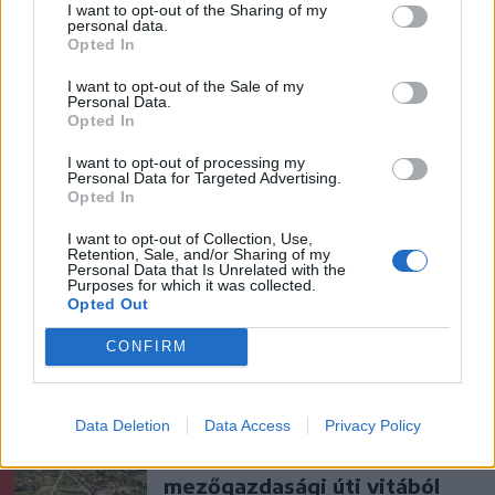
I want to opt-out of the Sharing of my
personal data.
Opted In
I want to opt-out of the Sale of my
Personal Data.
Opted In
I want to opt-out of processing my
Personal Data for Targeted Advertising.
Opted In
szóljon hozzá!
I want to opt-out of Collection, Use,
Retention, Sale, and/or Sharing of my
Personal Data that Is Unrelated with the
Purposes for which it was collected.
Opted Out
Ezek is érdekelhetik
CONFIRM
Székelyhon
Data Deletion
Data Access
Privacy Policy
Tömegverekedés lett a szűk
mezőgazdasági úti vitából