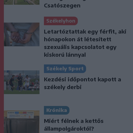
Csatószegen
Székelyhon
Letartóztattak egy férfit, aki
hónapokon át létesített
szexuális kapcsolatot egy
kiskorú lánnyal
Székely Sport
Kezdési időpontot kapott a
székely derbi
Krónika
Miért félnek a kettős
állampolgároktól?