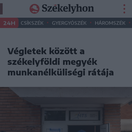
•
•
•
24H
CSÍKSZÉK
GYERGYÓSZÉK
HÁROMSZÉK
Végletek között a
székelyföldi megyék
munkanélküliségi rátája