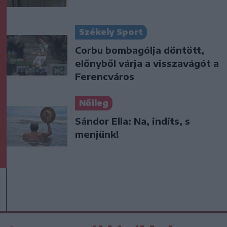
Székely Sport
Corbu bombagólja döntött,
előnyből várja a visszavágót a
Ferencváros
Nőileg
Sándor Ella: Na, indíts, s
menjünk!