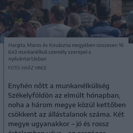
Hargita, Maros és Kovászna megyében összesen 16
643 munkanélküli személy szerepel a
nyilvántartásban
FOTÓ: HAÁZ VINCE
Enyhén nőtt a munkanélküliség
Székelyföldön az elmúlt hónapban,
noha a három megye közül kettőben
csökkent az állástalanok száma. Két
megye ugyanakkor – jó és rossz
értelemben véve – az országos