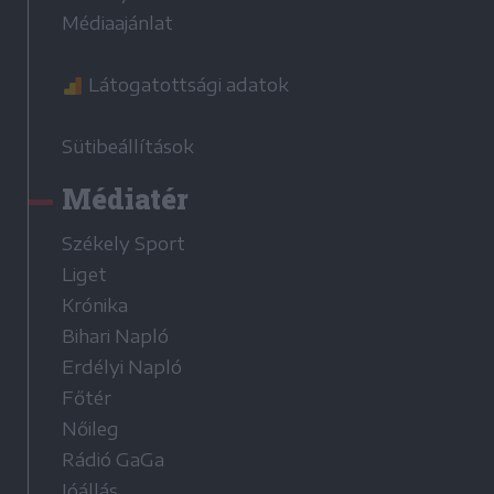
Médiaajánlat
Látogatottsági adatok
Sütibeállítások
Médiatér
Székely Sport
Liget
Krónika
Bihari Napló
Erdélyi Napló
Főtér
Nőileg
Rádió GaGa
Jóállás