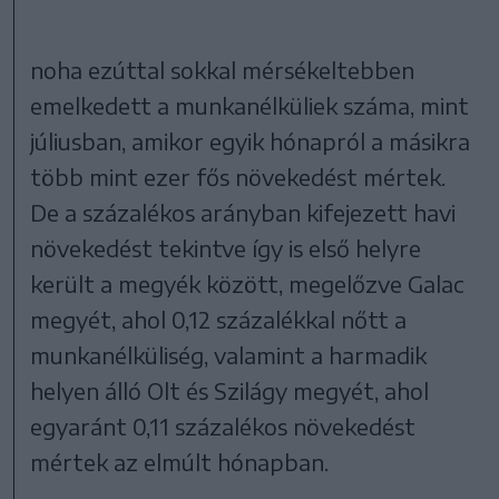
noha ezúttal sokkal mérsékeltebben
emelkedett a munkanélküliek száma, mint
júliusban, amikor egyik hónapról a másikra
több mint ezer fős növekedést mértek.
De a százalékos arányban kifejezett havi
növekedést tekintve így is első helyre
került a megyék között, megelőzve Galac
megyét, ahol 0,12 százalékkal nőtt a
munkanélküliség, valamint a harmadik
helyen álló Olt és Szilágy megyét, ahol
egyaránt 0,11 százalékos növekedést
mértek az elmúlt hónapban.