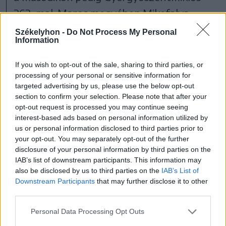
363-mal. Maros megyében Mikefalva
község áll az első helyen 395 fővel, a
Székelyhon -
Do Not Process My Personal
Information
második Dicsőszentmárton 321-gyel, a
megyeközpont, Marosvásárhely pedig
If you wish to opt-out of the sale, sharing to third parties, or
processing of your personal or sensitive information for
csak a harmadik 310 regisztrált
targeted advertising by us, please use the below opt-out
munkanélküli személlyel.
section to confirm your selection. Please note that after your
opt-out request is processed you may continue seeing
interest-based ads based on personal information utilized by
us or personal information disclosed to third parties prior to
your opt-out. You may separately opt-out of the further
disclosure of your personal information by third parties on the
IAB’s list of downstream participants. This information may
Székelyföld
Csíkszék
also be disclosed by us to third parties on the
IAB’s List of
Downstream Participants
that may further disclose it to other
Udvarhelyszék
Marosszék
third parties.
Gyergyószék
Statisztika
Personal Data Processing Opt Outs