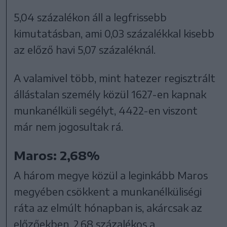
5,04 százalékon áll a legfrissebb
kimutatásban, ami 0,03 százalékkal kisebb
az előző havi 5,07 százaléknál.
A valamivel több, mint hatezer regisztrált
állástalan személy közül 1627-en kapnak
munkanélküli segélyt, 4422-en viszont
már nem jogosultak rá.
Maros: 2,68%
A három megye közül a leginkább Maros
megyében csökkent a munkanélküliségi
ráta az elmúlt hónapban is, akárcsak az
előzőekben. 2,68 százalékos a