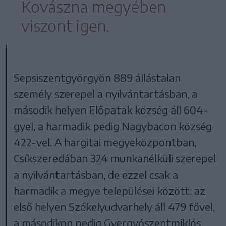
Kovászna megyében
viszont igen.
Sepsiszentgyörgyön 889 állástalan
személy szerepel a nyilvántartásban, a
második helyen Előpatak község áll 604-
gyel, a harmadik pedig Nagybacon község
422-vel. A hargitai megyeközpontban,
Csíkszeredában 324 munkanélküli szerepel
a nyilvántartásban, de ezzel csak a
harmadik a megye települései között: az
első helyen Székelyudvarhely áll 479 fővel,
a másodikon pedig Gyergyószentmiklós