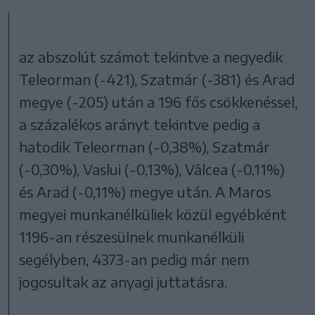
az abszolút számot tekintve a negyedik
Teleorman (-421), Szatmár (-381) és Arad
megye (-205) után a 196 fős csökkenéssel,
a százalékos arányt tekintve pedig a
hatodik Teleorman (-0,38%), Szatmár
(-0,30%), Vaslui (-0,13%), Vâlcea (-0,11%)
és Arad (-0,11%) megye után. A Maros
megyei munkanélküliek közül egyébként
1196-an részesülnek munkanélküli
segélyben, 4373-an pedig már nem
jogosultak az anyagi juttatásra.