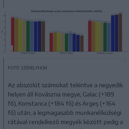
FOTÓ: SZÉKELYHON
Az abszolút számokat tekintve a negyedik
helyen áll Kovászna megye, Galac (+189
fő), Konstanca (+184 fő) és Argeș (+164
fő) után, a legmagasabb munkanélküliségi
rátával rendelkező megyék között pedig a