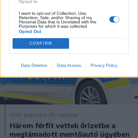
Opted In
I want to opt-out of Collection, Use,
Retention, Sale, and/or Sharing of my
Personal Data that Is Unrelated with the
Purposes for which it was collected.
Opted Out
CONFIRM
Data Deletion
Data Access
Privacy Policy
2026. augusztus 09., vasárnap
Három férfit vettek őrizetbe a
megtámadott mentőautó ügyében