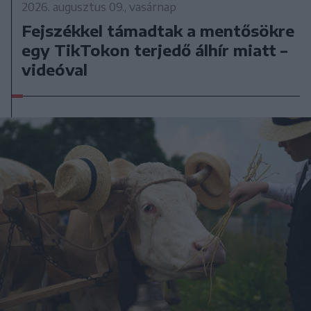
2026. augusztus 09., vasárnap
Fejszékkel támadtak a mentősökre
egy TikTokon terjedő álhír miatt –
videóval