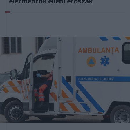
életmentők elleni erőszak