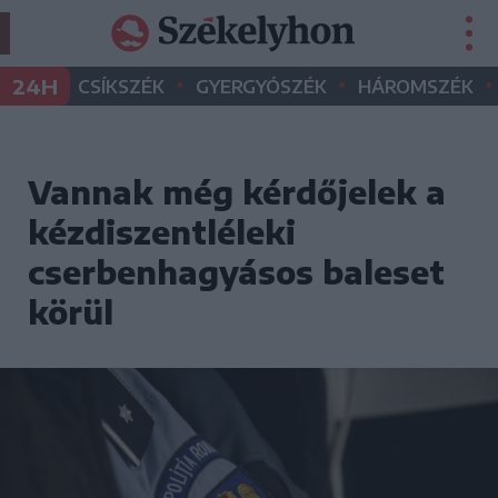
•
•
•
24H
CSÍKSZÉK
GYERGYÓSZÉK
HÁROMSZÉK
Vannak még kérdőjelek a
kézdiszentléleki
cserbenhagyásos baleset
körül