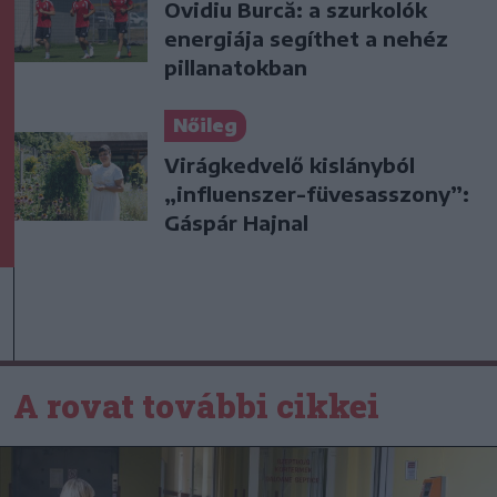
Ovidiu Burcă: a szurkolók
energiája segíthet a nehéz
pillanatokban
Nőileg
Virágkedvelő kislányból
„influenszer-füvesasszony”:
Gáspár Hajnal
A rovat további cikkei