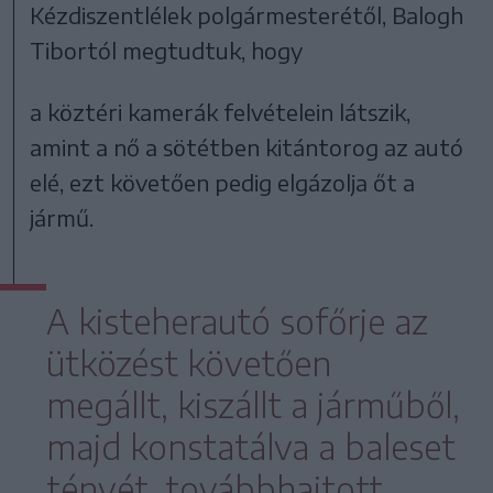
Kézdiszentlélek polgármesterétől, Balogh
Tibortól megtudtuk, hogy
a köztéri kamerák felvételein látszik,
amint a nő a sötétben kitántorog az autó
elé, ezt követően pedig elgázolja őt a
jármű.
A kisteherautó sofőrje az
ütközést követően
megállt, kiszállt a járműből,
majd konstatálva a baleset
tényét, továbbhajtott.