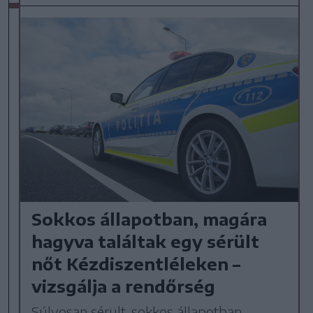
Sokkos állapotban, magára
hagyva találtak egy sérült
nőt Kézdiszentléleken –
vizsgálja a rendőrség
Súlyosan sérült, sokkos állapotban