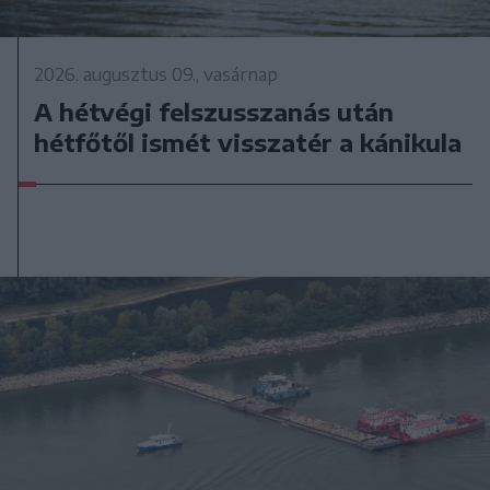
2026. augusztus 09., vasárnap
A hétvégi felszusszanás után
hétfőtől ismét visszatér a kánikula