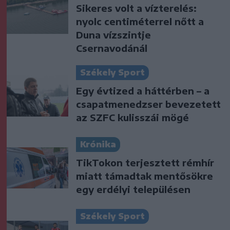
Sikeres volt a vízterelés:
nyolc centiméterrel nőtt a
Duna vízszintje
Csernavodánál
Székely Sport
Egy évtized a háttérben – a
csapatmenedzser bevezetett
az SZFC kulisszái mögé
Krónika
TikTokon terjesztett rémhír
miatt támadtak mentősökre
egy erdélyi településen
Székely Sport