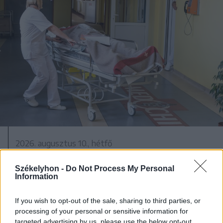
2026. augusztus 10., hétfő
Összefogtak a szakszervezetek a
Székelyhon -
Do Not Process My Personal
bértörvénytervezet módosításáért
Information
If you wish to opt-out of the sale, sharing to third parties, or
processing of your personal or sensitive information for
targeted advertising by us, please use the below opt-out