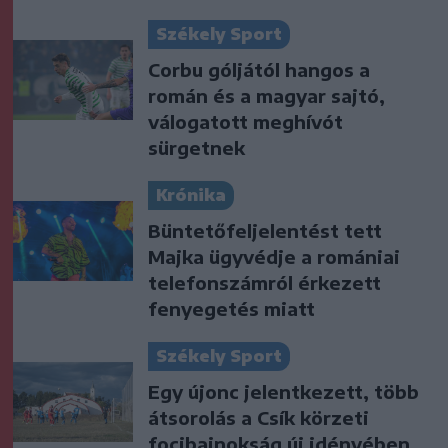
Székely Sport
Corbu góljától hangos a
román és a magyar sajtó,
válogatott meghívót
sürgetnek
Krónika
Büntetőfeljelentést tett
Majka ügyvédje a romániai
telefonszámról érkezett
fenyegetés miatt
Székely Sport
Egy újonc jelentkezett, több
átsorolás a Csík körzeti
focibajnokság új idényében