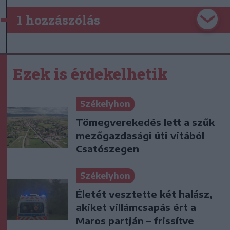
1 hozzászólás
Ezek is érdekelhetik
Székelyhon
Tömegverekedés lett a szűk
mezőgazdasági úti vitából
Csatószegen
Székelyhon
Életét vesztette két halász,
akiket villámcsapás ért a
Maros partján – frissítve