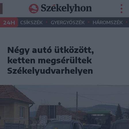
•
•
•
24H
CSÍKSZÉK
GYERGYÓSZÉK
HÁROMSZÉK
Négy autó ütközött,
ketten megsérültek
Székelyudvarhelyen