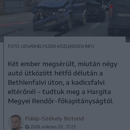
FOTÓ: UDVARHELYSZEKI KÖZLEKEDESI INFO
Két ember megsérült, miután négy
autó ütközött hétfő délután a
Bethlenfalvi úton, a kadicsfalvi
eltérőnél – tudtuk meg a Hargita
Megyei Rendőr-főkapitányságtól.
Fülöp-Székely Botond
2026. március 02., 17:23