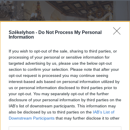
Székelyhon -
Do Not Process My Personal
Information
If you wish to opt-out of the sale, sharing to third parties, or
processing of your personal or sensitive information for
targeted advertising by us, please use the below opt-out
section to confirm your selection. Please note that after your
opt-out request is processed you may continue seeing
interest-based ads based on personal information utilized by
us or personal information disclosed to third parties prior to
your opt-out. You may separately opt-out of the further
2026. augusztus 06., csütörtök
disclosure of your personal information by third parties on the
Több száz évre tekinthet vissza a
IAB’s list of downstream participants. This information may
also be disclosed by us to third parties on the
IAB’s List of
múltba, aki belép a felújított
Downstream Participants
that may further disclose it to other
agyagfalvi templomba
third parties.