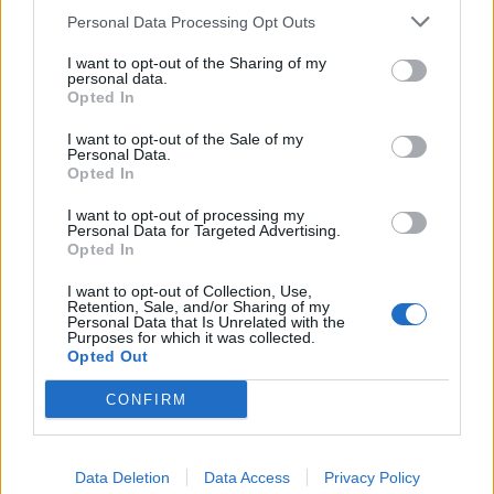
Personal Data Processing Opt Outs
I want to opt-out of the Sharing of my
personal data.
Opted In
I want to opt-out of the Sale of my
Personal Data.
Opted In
I want to opt-out of processing my
Personal Data for Targeted Advertising.
Opted In
I want to opt-out of Collection, Use,
Retention, Sale, and/or Sharing of my
Personal Data that Is Unrelated with the
Purposes for which it was collected.
Opted Out
CONFIRM
2026. augusztus 06., csütörtök
Másfél hétig buszok helyettesítik a
Data Deletion
Data Access
Privacy Policy
vonatokat a Székelyudvarhely–