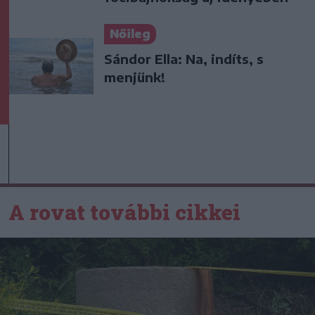
Nőileg
Sándor Ella: Na, indíts, s
menjünk!
A rovat további cikkei