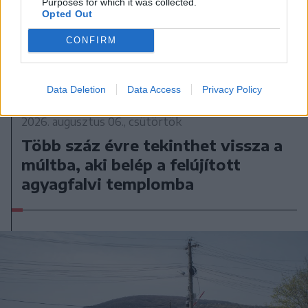
Purposes for which it was collected.
Opted Out
CONFIRM
Data Deletion
Data Access
Privacy Policy
2026. augusztus 06., csütörtök
Több száz évre tekinthet vissza a
múltba, aki belép a felújított
agyagfalvi templomba