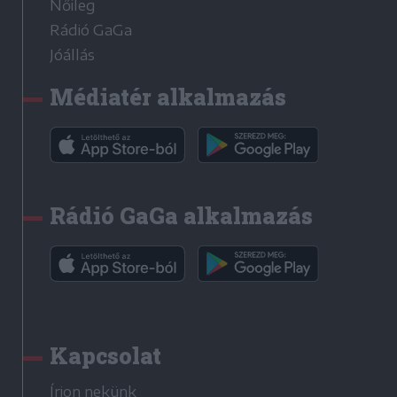
Nőileg
Rádió GaGa
Jóállás
Médiatér alkalmazás
Rádió GaGa alkalmazás
Kapcsolat
Írjon nekünk