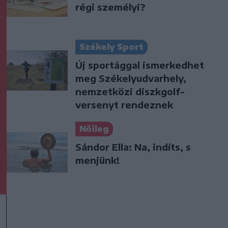
régi személyi?
Székely Sport
Új sportággal ismerkedhet
meg Székelyudvarhely,
nemzetközi diszkgolf-
versenyt rendeznek
Nőileg
Sándor Ella: Na, indíts, s
menjünk!