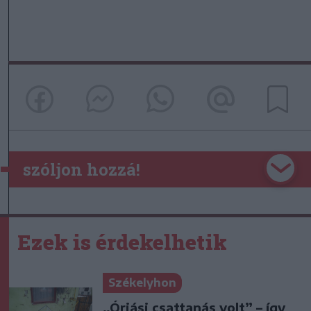
szóljon hozzá!
Ezek is érdekelhetik
Székelyhon
„Óriási csattanás volt” – így