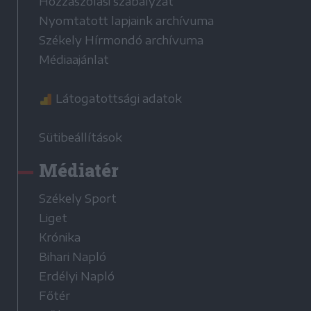
Hozzászólási szabályzat
Nyomtatott lapjaink archívuma
Székely Hírmondó archívuma
Médiaajánlat
Látogatottsági adatok
Sütibeállítások
Médiatér
Székely Sport
Liget
Krónika
Bihari Napló
Erdélyi Napló
Főtér