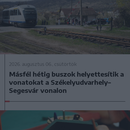
2026. augusztus 06., csütörtök
Másfél hétig buszok helyettesítik a
vonatokat a Székelyudvarhely–
Segesvár vonalon