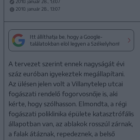
2010. január 28., 13:07
2010. január 28., 13:07
Itt állíthatja be, hogy a Google-
találatokban elöl legyen a Székelyhon!
A tervezet szerint ennek nagyságát évi
száz euróban igyekeztek megállapítani.
Az ülésen jelen volt a Villanytelep utcai
fogászati rendelő fogorvosnője is, aki
kérte, hogy szólhasson. Elmondta, a régi
fogászati poliklinika épülete katasztrófális
állapotban van, az ablakok rosszúl zárnak,
a falak átáznak, repedeznek, a belső