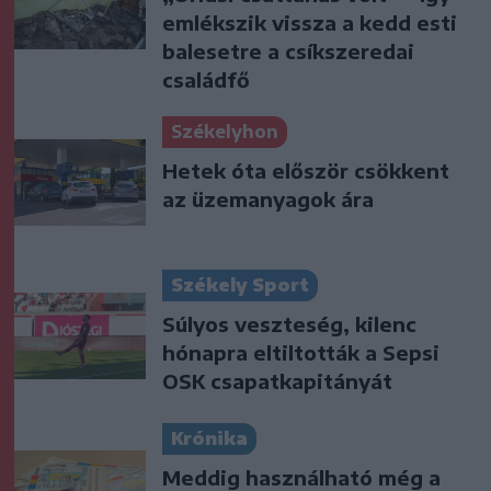
emlékszik vissza a kedd esti
balesetre a csíkszeredai
családfő
Székelyhon
Hetek óta először csökkent
az üzemanyagok ára
Székely Sport
Súlyos veszteség, kilenc
hónapra eltiltották a Sepsi
OSK csapatkapitányát
Krónika
Meddig használható még a