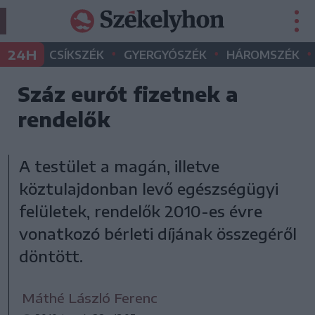
•
•
•
24H
CSÍKSZÉK
GYERGYÓSZÉK
HÁROMSZÉK
Száz eurót fizetnek a
rendelők
A testület a magán, illetve
köztulajdonban levő egészségügyi
felületek, rendelők 2010-es évre
vonatkozó bérleti díjának összegéről
döntött.
Máthé László Ferenc