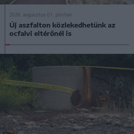
2026. augusztus 07., péntek
Új aszfalton közlekedhetünk az
ocfalvi eltérőnél is