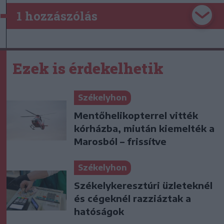
1 hozzászólás
Ezek is érdekelhetik
Székelyhon
Mentőhelikopterrel vitték
kórházba, miután kiemelték a
Marosból – frissítve
Székelyhon
Székelykeresztúri üzleteknél
és cégeknél razziáztak a
hatóságok