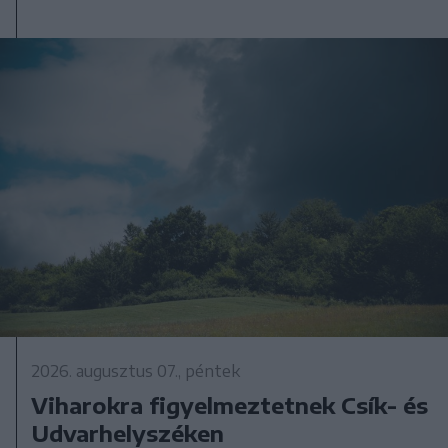
2026. augusztus 07., péntek
Viharokra figyelmeztetnek Csík- és
Udvarhelyszéken