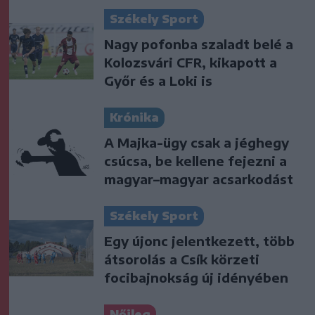
Székely Sport
Nagy pofonba szaladt belé a
Kolozsvári CFR, kikapott a
Győr és a Loki is
Krónika
A Majka-ügy csak a jéghegy
csúcsa, be kellene fejezni a
magyar–magyar acsarkodást
Székely Sport
Egy újonc jelentkezett, több
átsorolás a Csík körzeti
focibajnokság új idényében
Nőileg