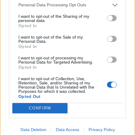
Personal Data Processing Opt Outs
I want to opt-out of the Sharing of my
personal data.
Opted In
I want to opt-out of the Sale of my
Personal Data.
Opted In
I want to opt-out of processing my
Personal Data for Targeted Advertising.
Opted In
2026. augusztus 07., péntek
I want to opt-out of Collection, Use,
Retention, Sale, and/or Sharing of my
Hetek óta először csökkent az
Personal Data that Is Unrelated with the
Purposes for which it was collected.
üzemanyagok ára
Opted Out
CONFIRM
Data Deletion
Data Access
Privacy Policy