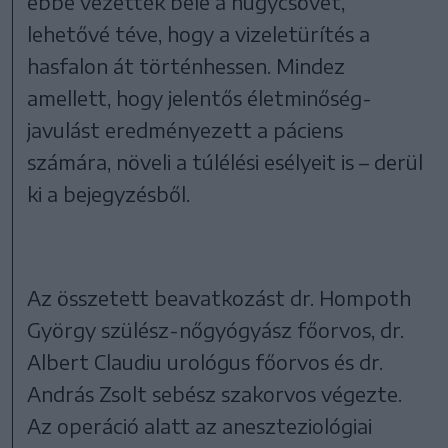
ebbe vezették bele a húgycsövet,
lehetővé téve, hogy a vizeletürítés a
hasfalon át történhessen. Mindez
amellett, hogy jelentős életminőség-
javulást eredményezett a páciens
számára, növeli a túlélési esélyeit is – derül
ki a bejegyzésből.
Az összetett beavatkozást dr. Hompoth
György szülész-nőgyógyász főorvos, dr.
Albert Claudiu urológus főorvos és dr.
András Zsolt sebész szakorvos végezte.
Az operáció alatt az aneszteziológiai