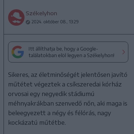
Székelyhon
2024. október 08., 13:29
Itt állíthatja be, hogy a Google-
találatokban elöl legyen a Székelyhon!
Sikeres, az életminőségét jelentősen javító
műtétet végeztek a csíkszeredai kórház
orvosai egy negyedik stádiumú
méhnyakrákban szenvedő nőn, aki maga is
beleegyezett a négy és félórás, nagy
kockázatú műtétbe.