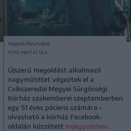
Képünk illusztráció
FOTÓ: PINTI ATTILA
Újszerű megoldást alkalmazó
nagyműtétet végeztek el a
Csíkszeredai Megyei Sürgősségi
Kórház szakemberei szeptemberben
egy 51 éves páciens számára –
olvasható a kórház Facebook-
oldalán közzétett
bejegyzésben
.