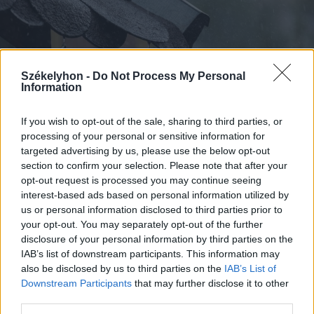
Székelyhon -
Do Not Process My Personal
Information
If you wish to opt-out of the sale, sharing to third parties, or
processing of your personal or sensitive information for
targeted advertising by us, please use the below opt-out
section to confirm your selection. Please note that after your
2026. augusztus 07., péntek
opt-out request is processed you may continue seeing
Viharok hozhatnak felfrissülést a
interest-based ads based on personal information utilized by
us or personal information disclosed to third parties prior to
székelyföldi megyékben
your opt-out. You may separately opt-out of the further
disclosure of your personal information by third parties on the
IAB’s list of downstream participants. This information may
also be disclosed by us to third parties on the
IAB’s List of
Downstream Participants
that may further disclose it to other
third parties.