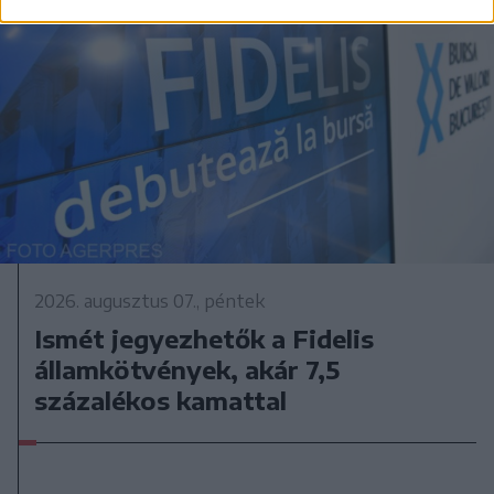
2026. augusztus 07., péntek
Ismét jegyezhetők a Fidelis
államkötvények, akár 7,5
százalékos kamattal