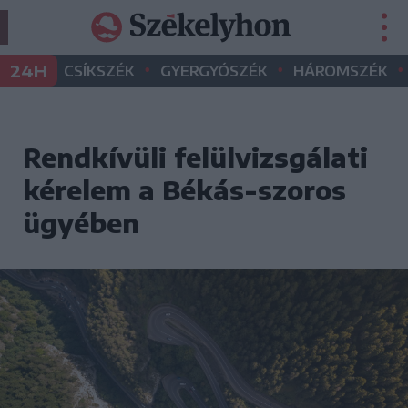
•
•
•
24H
CSÍKSZÉK
GYERGYÓSZÉK
HÁROMSZÉK
Rendkívüli felülvizsgálati
kérelem a Békás-szoros
ügyében