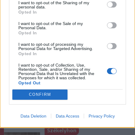
I want to opt-out of the Sharing of my
personal data.
Opted In
I want to opt-out of the Sale of my
Personal Data.
1 hozzászólás
Opted In
I want to opt-out of processing my
Personal Data for Targeted Advertising.
Opted In
Ezek is érdekelhetik
I want to opt-out of Collection, Use,
Retention, Sale, and/or Sharing of my
Personal Data that Is Unrelated with the
Purposes for which it was collected.
Székelyhon
Opted Out
Húsdarálógépbe szorult egy
CONFIRM
kétéves gyerek keze, a
tűzoltókra is szükség volt a
műtőben
Data Deletion
Data Access
Privacy Policy
Székelyhon