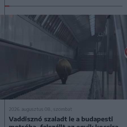
2026. augusztus 08., szombat
Vaddisznó szaladt le a budapesti
metróba, felszállt az egyik kocsira,