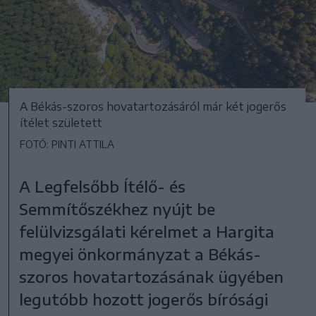
A Békás-szoros hovatartozásáról már két jogerős
ítélet született
FOTÓ: PINTI ATTILA
A Legfelsőbb Ítélő- és
Semmítőszékhez nyújt be
felülvizsgálati kérelmet a Hargita
megyei önkormányzat a Békás-
szoros hovatartozásának ügyében
legutóbb hozott jogerős bírósági