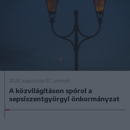
2026. augusztus 07., péntek
A közvilágításon spórol a
sepsiszentgyörgyi önkormányzat