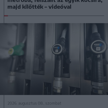
majd kilőtték – videóval
2026. augusztus 08., szombat