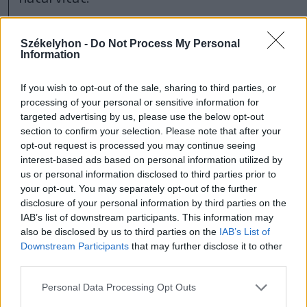
Az elnök kitért arra is, nem akarnak
Székelyhon -
Do Not Process My Personal
Information
politikai vitát Neamț megyével, mert jó az
együttműködés a két megyei tanács
If you wish to opt-out of the sale, sharing to third parties, or
között, és úgy látják, az érintett területet
processing of your personal or sensitive information for
targeted advertising by us, please use the below opt-out
közösen kell fejleszteni, közös
section to confirm your selection. Please note that after your
projektekkel, beruházásokkal.
opt-out request is processed you may continue seeing
interest-based ads based on personal information utilized by
us or personal information disclosed to third parties prior to
your opt-out. You may separately opt-out of the further
disclosure of your personal information by third parties on the
Gyergyószék
IAB’s list of downstream participants. This information may
also be disclosed by us to third parties on the
IAB’s List of
Downstream Participants
that may further disclose it to other
third parties.
Personal Data Processing Opt Outs