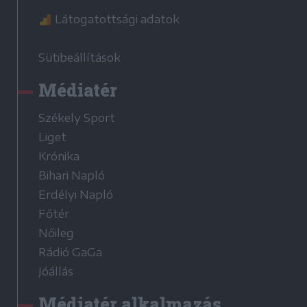
Látogatottsági adatok
Sütibeállítások
Médiatér
Székely Sport
Liget
Krónika
Bihari Napló
Erdélyi Napló
Főtér
Nőileg
Rádió GaGa
Jóállás
Médiatér alkalmazás