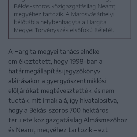
Békás-szoros közigazgatásilag Neamț
megyéhez tartozik. A Marosvásárhelyi
Ítélőtábla helybenhagyta a Hargita
Megyei Törvényszék elsőfokú ítéletét.
A Hargita megyei tanács elnöke
emlékeztetett, hogy 1998-ban a
határmegállapítási jegyzőkönyv
aláírásakor a gyergyószentmiklósi
elöljárókat megtévesztették, és nem
tudták, mit írnak alá, így hivatalosítva,
hogy a Békás-szoros 700 hektáros
területe közigazgatásilag Almásmezőhöz
és Neamț megyéhez tartozik – ezt