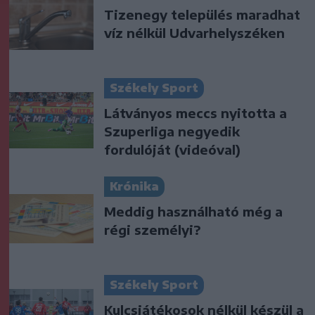
Tizenegy település maradhat
víz nélkül Udvarhelyszéken
Székely Sport
Látványos meccs nyitotta a
Szuperliga negyedik
fordulóját (videóval)
Krónika
Meddig használható még a
régi személyi?
Székely Sport
Kulcsjátékosok nélkül készül a