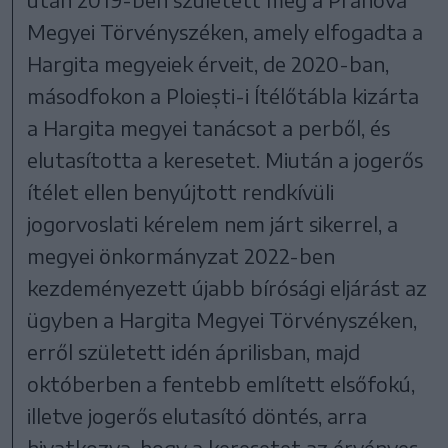
Megyei Törvényszéken, amely elfogadta a
Hargita megyeiek érveit, de 2020-ban,
másodfokon a Ploiești-i Ítélőtábla kizárta
a Hargita megyei tanácsot a perből, és
elutasította a keresetet. Miután a jogerős
ítélet ellen benyújtott rendkívüli
jogorvoslati kérelem nem járt sikerrel, a
megyei önkormányzat 2022-ben
kezdeményezett újabb bírósági eljárást az
ügyben a Hargita Megyei Törvényszéken,
erről született idén áprilisban, majd
októberben a fentebb említett elsőfokú,
illetve jogerős elutasító döntés, arra
hivatkozva, hogy a keresetet az érvényes