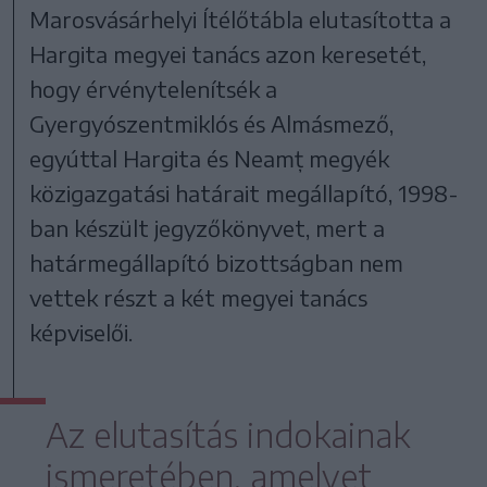
Marosvásárhelyi Ítélőtábla elutasította a
Hargita megyei tanács azon keresetét,
hogy érvénytelenítsék a
Gyergyószentmiklós és Almásmező,
egyúttal Hargita és Neamț megyék
közigazgatási határait megállapító, 1998-
ban készült jegyzőkönyvet, mert a
határmegállapító bizottságban nem
vettek részt a két megyei tanács
képviselői.
Az elutasítás indokainak
ismeretében, amelyet