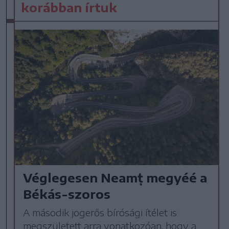
korábban írtuk
Véglegesen Neamț megyéé a
Békás-szoros
A második jogerős bírósági ítélet is
megszületett arra vonatkozóan, hogy a