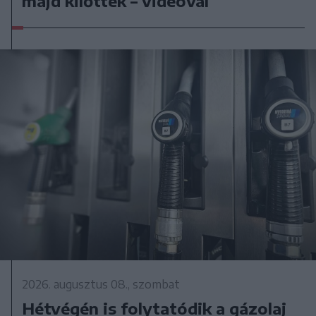
majd kilőtték – videóval
2026. augusztus 08., szombat
Hétvégén is folytatódik a gázolaj