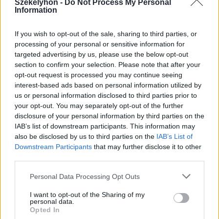
Székelyhon -
Do Not Process My Personal
Information
If you wish to opt-out of the sale, sharing to third parties, or
processing of your personal or sensitive information for
2026. augusztus 09., vasárnap
targeted advertising by us, please use the below opt-out
section to confirm your selection. Please note that after your
Aratókalákával idézték fel a múltat
opt-out request is processed you may continue seeing
Csíkszentkirályon
interest-based ads based on personal information utilized by
us or personal information disclosed to third parties prior to
your opt-out. You may separately opt-out of the further
disclosure of your personal information by third parties on the
IAB’s list of downstream participants. This information may
also be disclosed by us to third parties on the
IAB’s List of
Downstream Participants
that may further disclose it to other
third parties.
Personal Data Processing Opt Outs
I want to opt-out of the Sharing of my
personal data.
Opted In