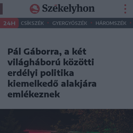
•
•
•
24H
CSÍKSZÉK
GYERGYÓSZÉK
HÁROMSZÉK
Pál Gáborra, a két
világháború közötti
erdélyi politika
kiemelkedő alakjára
emlékeznek