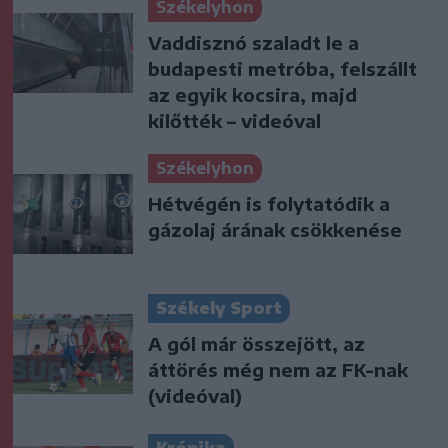
Székelyhon
Vaddisznó szaladt le a
budapesti metróba, felszállt
az egyik kocsira, majd
kilőtték – videóval
Székelyhon
Hétvégén is folytatódik a
gázolaj árának csökkenése
Székely Sport
A gól már összejött, az
áttörés még nem az FK-nak
(videóval)