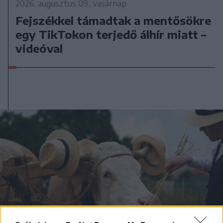
2026. augusztus 09., vasárnap
Fejszékkel támadtak a mentősökre
egy TikTokon terjedő álhír miatt –
videóval