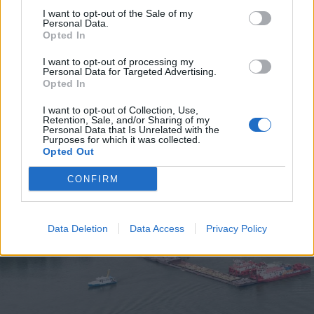
I want to opt-out of the Sale of my
Personal Data.
Opted In
I want to opt-out of processing my
Personal Data for Targeted Advertising.
2026. augusztus 09., vasárnap
Opted In
A hétvégi felszusszanás után
I want to opt-out of Collection, Use,
Retention, Sale, and/or Sharing of my
hétfőtől ismét visszatér a kánikula
Personal Data that Is Unrelated with the
Purposes for which it was collected.
Opted Out
CONFIRM
Data Deletion
Data Access
Privacy Policy