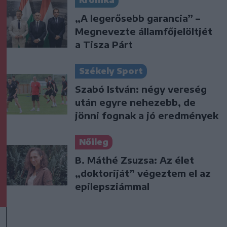
Krónika
„A legerősebb garancia” –
Megnevezte államfőjelöltjét
a Tisza Párt
Székely Sport
Szabó István: négy vereség
után egyre nehezebb, de
jönni fognak a jó eredmények
Nőileg
B. Máthé Zsuzsa: Az élet
„doktoriját” végeztem el az
epilepsziámmal