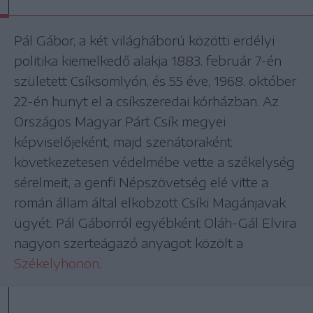
Pál Gábor, a két világháború közötti erdélyi
politika kiemelkedő alakja 1883. február 7-én
született Csíksomlyón, és 55 éve, 1968. október
22-én hunyt el a csíkszeredai kórházban. Az
Országos Magyar Párt Csík megyei
képviselőjeként, majd szenátoraként
következetesen védelmébe vette a székelység
sérelmeit, a genfi Népszövetség elé vitte a
román állam által elkobzott Csíki Magánjavak
ügyét. Pál Gáborról egyébként Oláh-Gál Elvira
nagyon szerteágazó anyagot közölt a
Székelyhonon
.