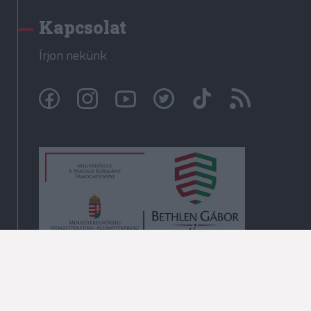
Kapcsolat
Írjon nekünk
© Székelyhon.ro 2009-2026
Minden jog fenntartva!