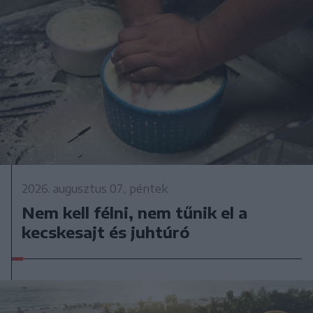
2026. augusztus 07., péntek
Nem kell félni, nem tűnik el a
kecskesajt és juhtúró