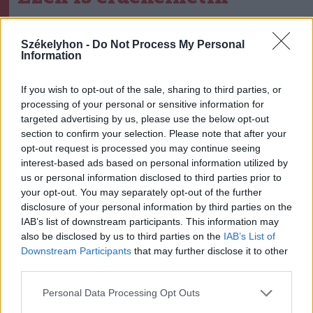
Székelyhon
Székelyhon -
Do Not Process My Personal
Information
Tömegverekedés lett a szűk
mezőgazdasági úti vitából
If you wish to opt-out of the sale, sharing to third parties, or
Csatószegen
processing of your personal or sensitive information for
targeted advertising by us, please use the below opt-out
Székelyhon
section to confirm your selection. Please note that after your
opt-out request is processed you may continue seeing
Életét vesztette két halász,
interest-based ads based on personal information utilized by
akiket villámcsapás ért a
us or personal information disclosed to third parties prior to
your opt-out. You may separately opt-out of the further
Maros partján – frissítve
disclosure of your personal information by third parties on the
IAB’s list of downstream participants. This information may
Székely Sport
also be disclosed by us to third parties on the
IAB’s List of
Downstream Participants
that may further disclose it to other
Corbu góljától hangos a
third parties.
román és a magyar sajtó,
válogatott meghívót
Personal Data Processing Opt Outs
sürgetnek