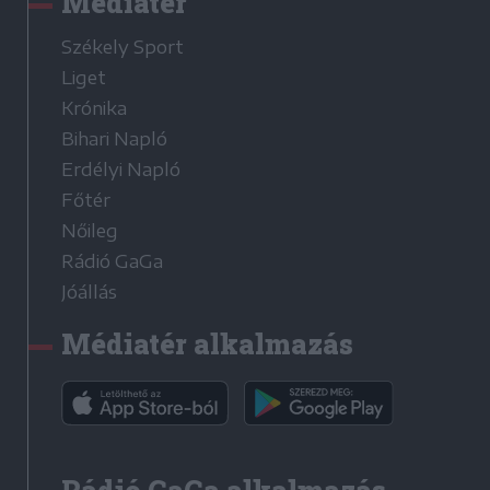
Médiatér
Székely Sport
Liget
Krónika
Bihari Napló
Erdélyi Napló
Főtér
Nőileg
Rádió GaGa
Jóállás
Médiatér alkalmazás