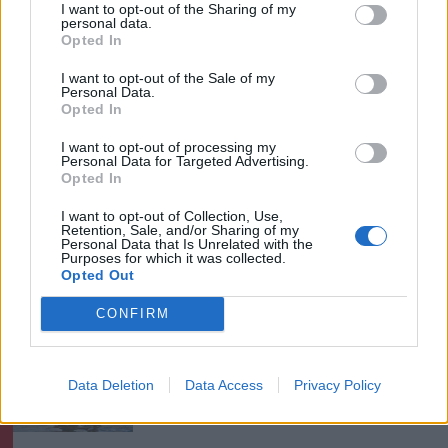
I want to opt-out of the Sharing of my
personal data.
Opted In
Krónika
Büntetőfeljelentést tett
I want to opt-out of the Sale of my
Personal Data.
Majka ügyvédje a romániai
Opted In
telefonszámról érkezett
I want to opt-out of processing my
fenyegetés miatt
Personal Data for Targeted Advertising.
Opted In
Székely Sport
I want to opt-out of Collection, Use,
Retention, Sale, and/or Sharing of my
Nagy pofonba szaladt belé a
Personal Data that Is Unrelated with the
Purposes for which it was collected.
Kolozsvári CFR, kikapott a
Opted Out
Győr és a Loki is
CONFIRM
Nőileg
Sándor Ella: Na, indíts, s
Data Deletion
Data Access
Privacy Policy
menjünk!