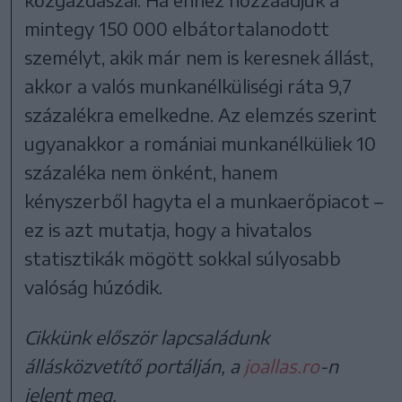
mintegy 150 000 elbátortalanodott
személyt, akik már nem is keresnek állást,
akkor a valós munkanélküliségi ráta 9,7
százalékra emelkedne. Az elemzés szerint
ugyanakkor a romániai munkanélküliek 10
százaléka nem önként, hanem
kényszerből hagyta el a munkaerőpiacot –
ez is azt mutatja, hogy a hivatalos
statisztikák mögött sokkal súlyosabb
valóság húzódik.
Cikkünk először lapcsaládunk
állásközvetítő portálján, a
joallas.ro
-n
jelent meg.