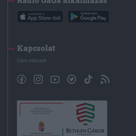
Rádió GaGa alkalmazás
Kapcsolat
Írjon nekünk