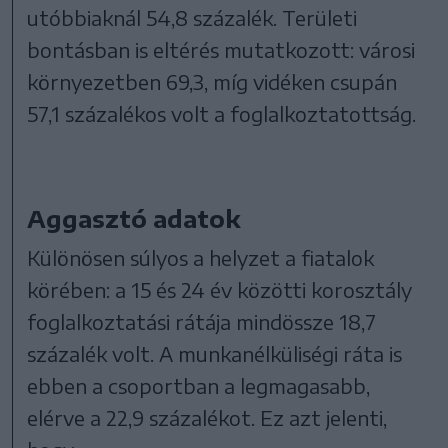
utóbbiaknál 54,8 százalék. Területi
bontásban is eltérés mutatkozott: városi
környezetben 69,3, míg vidéken csupán
57,1 százalékos volt a foglalkoztatottság.
Aggasztó adatok
Különösen súlyos a helyzet a fiatalok
körében: a 15 és 24 év közötti korosztály
foglalkoztatási rátája mindössze 18,7
százalék volt. A munkanélküliségi ráta is
ebben a csoportban a legmagasabb,
elérve a 22,9 százalékot. Ez azt jelenti,