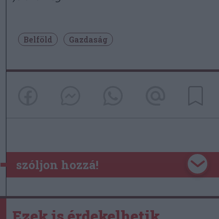
Belföld
Gazdaság
szóljon hozzá!
Ezek is érdekelhetik