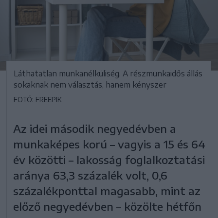
Láthatatlan munkanélküliség. A részmunkaidős állás
sokaknak nem választás, hanem kényszer
FOTÓ: FREEPIK
Az idei második negyedévben a
munkaképes korú – vagyis a 15 és 64
év közötti – lakosság foglalkoztatási
aránya 63,3 százalék volt, 0,6
százalékponttal magasabb, mint az
előző negyedévben – közölte hétfőn