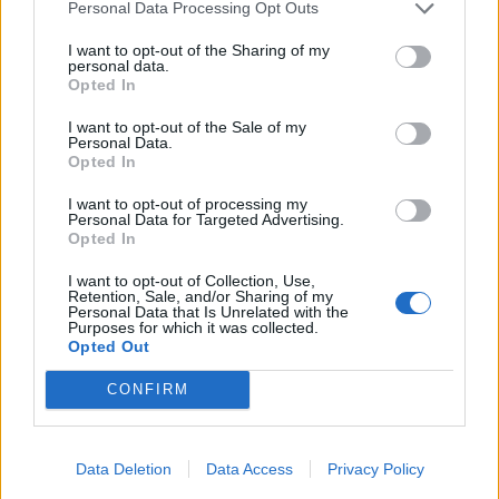
Personal Data Processing Opt Outs
I want to opt-out of the Sharing of my
personal data.
Opted In
I want to opt-out of the Sale of my
Personal Data.
Opted In
I want to opt-out of processing my
2026. augusztus 07., péntek
Personal Data for Targeted Advertising.
Opted In
Nem kell félni, nem tűnik el a
kecskesajt és juhtúró
I want to opt-out of Collection, Use,
Retention, Sale, and/or Sharing of my
Personal Data that Is Unrelated with the
Purposes for which it was collected.
Opted Out
CONFIRM
Data Deletion
Data Access
Privacy Policy