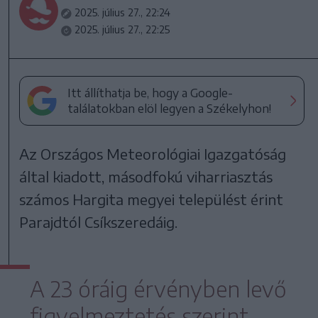
2025. július 27., 22:24
2025. július 27., 22:25
Itt állíthatja be, hogy a Google-
találatokban elöl legyen a Székelyhon!
Az Országos Meteorológiai Igazgatóság
által kiadott, másodfokú viharriasztás
számos Hargita megyei települést érint
Parajdtól Csíkszeredáig.
A 23 óráig érvényben levő
figyelmeztetés szerint