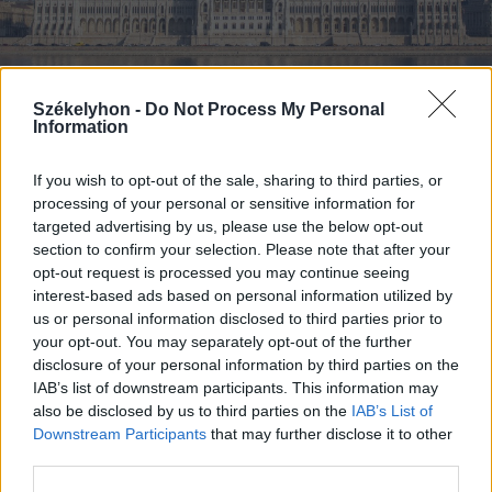
Székelyhon -
Do Not Process My Personal
Information
If you wish to opt-out of the sale, sharing to third parties, or
2026. augusztus 07., péntek
processing of your personal or sensitive information for
Soha nem volt még ilyen meleg
targeted advertising by us, please use the below opt-out
section to confirm your selection. Please note that after your
Budapesten
opt-out request is processed you may continue seeing
interest-based ads based on personal information utilized by
us or personal information disclosed to third parties prior to
your opt-out. You may separately opt-out of the further
disclosure of your personal information by third parties on the
IAB’s list of downstream participants. This information may
also be disclosed by us to third parties on the
IAB’s List of
Downstream Participants
that may further disclose it to other
third parties.