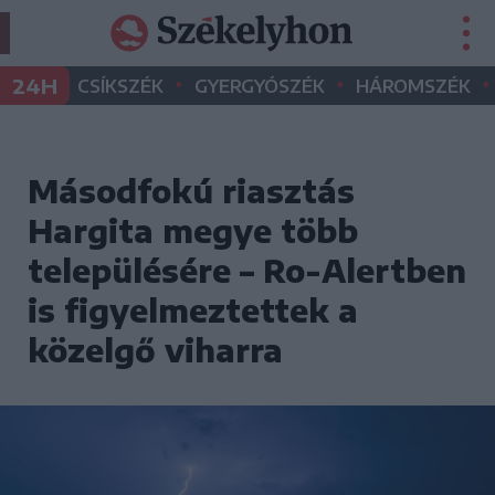
•
•
•
24H
CSÍKSZÉK
GYERGYÓSZÉK
HÁROMSZÉK
Másodfokú riasztás
Hargita megye több
településére – Ro-Alertben
is figyelmeztettek a
közelgő viharra