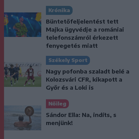
Krónika
Büntetőfeljelentést tett
Majka ügyvédje a romániai
telefonszámról érkezett
fenyegetés miatt
Székely Sport
Nagy pofonba szaladt belé a
Kolozsvári CFR, kikapott a
Győr és a Loki is
Nőileg
Sándor Ella: Na, indíts, s
menjünk!