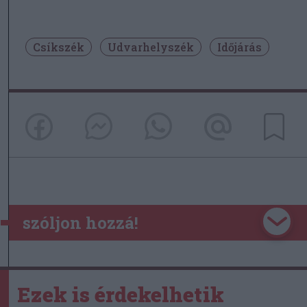
Csíkszék
Udvarhelyszék
Időjárás
szóljon hozzá!
Ezek is érdekelhetik