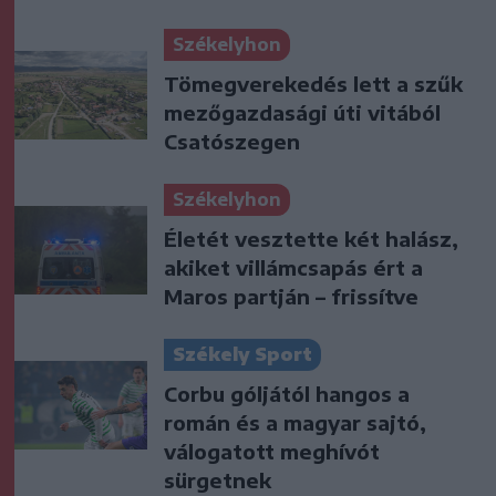
Székelyhon
Tömegverekedés lett a szűk
mezőgazdasági úti vitából
Csatószegen
Székelyhon
Életét vesztette két halász,
akiket villámcsapás ért a
Maros partján – frissítve
Székely Sport
Corbu góljától hangos a
román és a magyar sajtó,
válogatott meghívót
sürgetnek