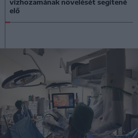
vízhozamának növelését segítené
elő