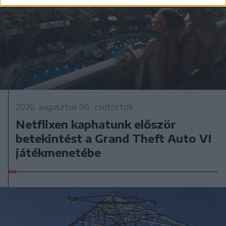
2026. augusztus 06., csütörtök
Netflixen kaphatunk először
betekintést a Grand Theft Auto VI
játékmenetébe