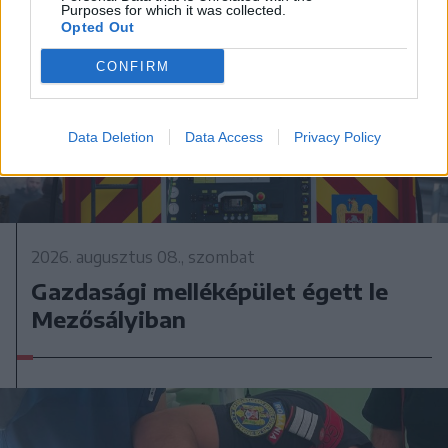
Purposes for which it was collected.
Opted Out
CONFIRM
Data Deletion
Data Access
Privacy Policy
2026. augusztus 08., szombat
Gazdasági melléképület égett le
Mezősályiban