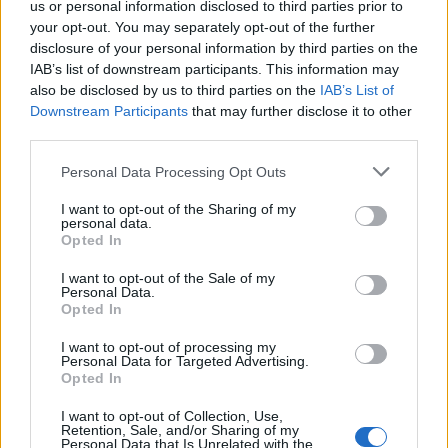
us or personal information disclosed to third parties prior to
your opt-out. You may separately opt-out of the further
disclosure of your personal information by third parties on the
IAB’s list of downstream participants. This information may
also be disclosed by us to third parties on the
IAB’s List of
Downstream Participants
that may further disclose it to other
third parties.
2026. augusztus 08., szombat
Personal Data Processing Opt Outs
Marosvásárhely önkormányzata:
I want to opt-out of the Sharing of my
aggodalomra nincs ok, folytatódik
personal data.
Opted In
a köztisztasági szolgáltatás
I want to opt-out of the Sale of my
Personal Data.
Opted In
I want to opt-out of processing my
Personal Data for Targeted Advertising.
Opted In
I want to opt-out of Collection, Use,
Retention, Sale, and/or Sharing of my
Personal Data that Is Unrelated with the