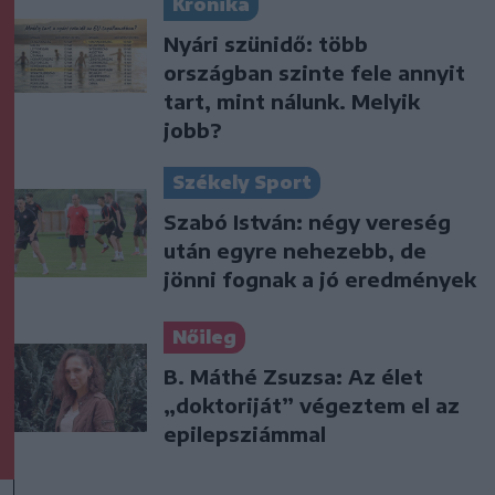
Krónika
Nyári szünidő: több
országban szinte fele annyit
tart, mint nálunk. Melyik
jobb?
Székely Sport
Szabó István: négy vereség
után egyre nehezebb, de
jönni fognak a jó eredmények
Nőileg
B. Máthé Zsuzsa: Az élet
„doktoriját” végeztem el az
epilepsziámmal