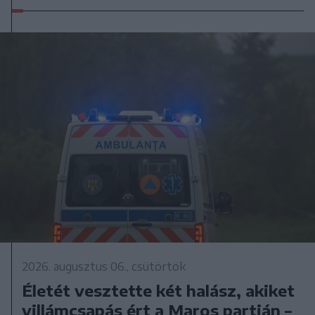
2026. augusztus 06., csütörtök
Életét vesztette két halász, akiket
villámcsapás ért a Maros partján –