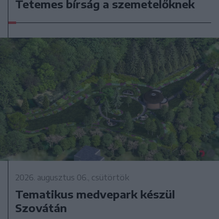
Tetemes bírság a szemetelőknek
2026. augusztus 06., csütörtök
Tematikus medvepark készül
Szovátán