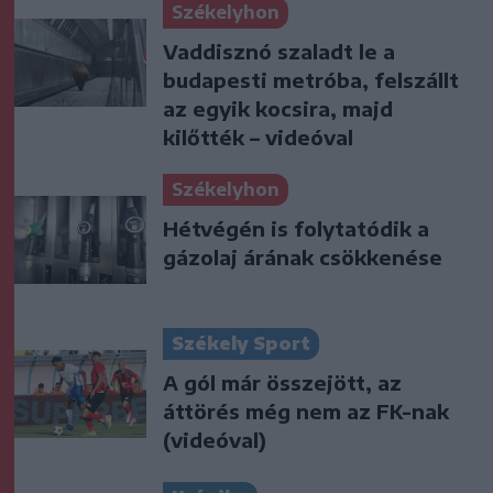
Székelyhon
Vaddisznó szaladt le a
budapesti metróba, felszállt
az egyik kocsira, majd
kilőtték – videóval
Székelyhon
Hétvégén is folytatódik a
gázolaj árának csökkenése
Székely Sport
A gól már összejött, az
áttörés még nem az FK-nak
(videóval)