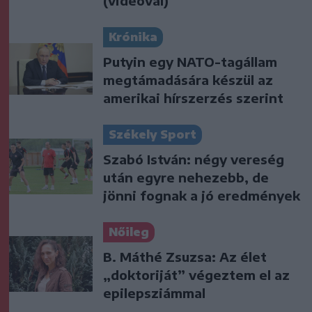
(videóval)
Krónika
Putyin egy NATO-tagállam
megtámadására készül az
amerikai hírszerzés szerint
Székely Sport
Szabó István: négy vereség
után egyre nehezebb, de
jönni fognak a jó eredmények
Nőileg
B. Máthé Zsuzsa: Az élet
„doktoriját” végeztem el az
epilepsziámmal