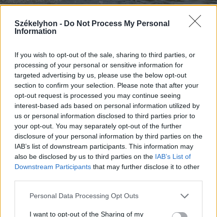
Székelyhon -
Do Not Process My Personal
Information
If you wish to opt-out of the sale, sharing to third parties, or
2026. augusztus 09., vasárnap
processing of your personal or sensitive information for
targeted advertising by us, please use the below opt-out
A hétvégi felszusszanás után
section to confirm your selection. Please note that after your
hétfőtől ismét visszatér a kánikula
opt-out request is processed you may continue seeing
interest-based ads based on personal information utilized by
us or personal information disclosed to third parties prior to
your opt-out. You may separately opt-out of the further
disclosure of your personal information by third parties on the
IAB’s list of downstream participants. This information may
also be disclosed by us to third parties on the
IAB’s List of
Downstream Participants
that may further disclose it to other
third parties.
Personal Data Processing Opt Outs
I want to opt-out of the Sharing of my