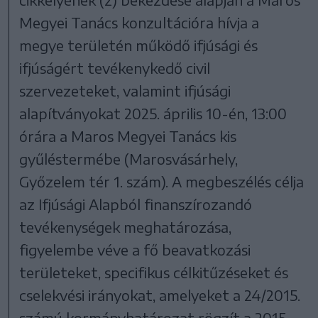
Megyei Tanács konzultációra hívja a
megye területén működő ifjúsági és
ifjúságért tevékenykedő civil
szervezeteket, valamint ifjúsági
alapítványokat 2025. április 10-én, 13:00
órára a Maros Megyei Tanács kis
gyűléstermébe (Marosvásárhely,
Győzelem tér 1. szám). A megbeszélés célja
az Ifjúsági Alapból finanszírozandó
tevékenységek meghatározása,
figyelembe véve a fő beavatkozási
területeket, specifikus célkitűzéseket és
cselekvési irányokat, amelyeket a 24/2015.
számú kormányhatározat rögzít a 2015–