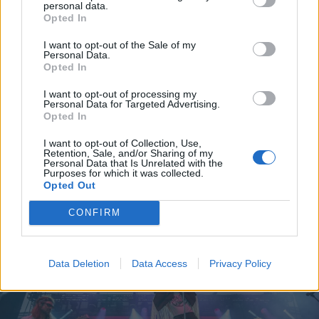
personal data.
Opted In
I want to opt-out of the Sale of my
Personal Data.
Opted In
I want to opt-out of processing my
2026. augusztus 09., vasárnap
Personal Data for Targeted Advertising.
Opted In
Sikeres volt a vízterelés: nyolc
centiméterrel nőtt a Duna
I want to opt-out of Collection, Use,
Retention, Sale, and/or Sharing of my
vízszintje Csernavodánál
Personal Data that Is Unrelated with the
Purposes for which it was collected.
Opted Out
CONFIRM
Data Deletion
Data Access
Privacy Policy