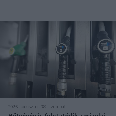
2026. augusztus 08., szombat
Hétvégén is folytatódik a gázolaj