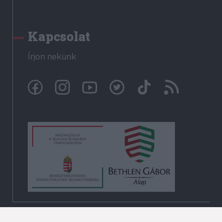
Kapcsolat
Írjon nekünk
© Székelyhon.ro 2009-2026