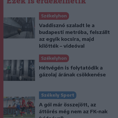
Ezek is érdekelhetik
Székelyhon
Vaddisznó szaladt le a
budapesti metróba, felszállt
az egyik kocsira, majd
kilőtték – videóval
Székelyhon
Hétvégén is folytatódik a
gázolaj árának csökkenése
Székely Sport
A gól már összejött, az
áttörés még nem az FK-nak