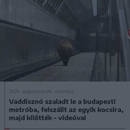
2026. augusztus 08., szombat
Vaddisznó szaladt le a budapesti
metróba, felszállt az egyik kocsira,
majd kilőtték – videóval