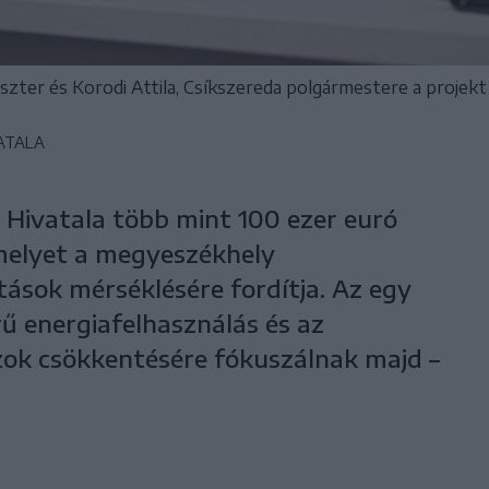
ter és Korodi Attila, Csíkszereda polgármestere a projekt
ATALA
 Hivatala több mint 100 ezer euró
melyet a megyeszékhely
tások mérséklésére fordítja. Az egy
ű energiafelhasználás és az
zok csökkentésére fókuszálnak majd –