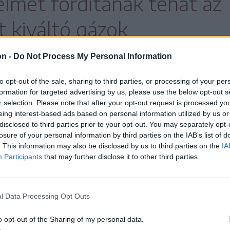
lmet fordítanak tehát az
 kiváltó gázok
a vízforrások
on -
Do Not Process My Personal Information
használatára, az épületek
to opt-out of the sale, sharing to third parties, or processing of your per
formation for targeted advertising by us, please use the below opt-out s
giafelhasználására, és a
r selection. Please note that after your opt-out request is processed y
eing interest-based ads based on personal information utilized by us or
giák használatának
disclosed to third parties prior to your opt-out. You may separately opt-
losure of your personal information by third parties on the IAB’s list of
. This information may also be disclosed by us to third parties on the
IA
ére egyaránt.
Participants
that may further disclose it to other third parties.
l Data Processing Opt Outs
hajlatváltozását és a kockázati tényezőit
o opt-out of the Sharing of my personal data.
ány elkészítésével kezdődik majd, ezt