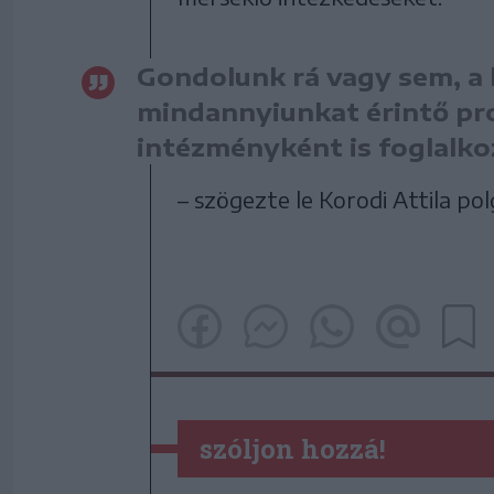
Gondolunk rá vagy sem, a 
mindannyiunkat érintő pr
intézményként is foglalko
– szögezte le Korodi Attila po
szóljon hozzá!