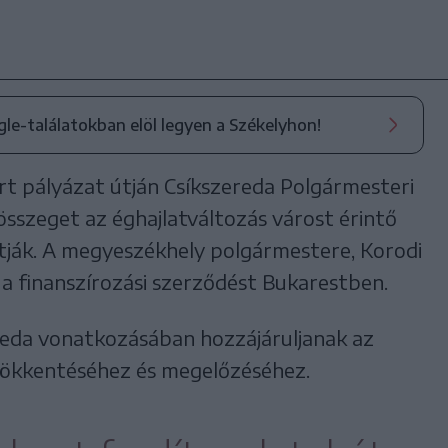
ogle-találatokban elöl legyen a Székelyhon!
t pályázat útján Csíkszereda Polgármesteri
összeget az éghajlatváltozás várost érintő
tják. A megyeszékhely polgármestere, Korodi
 a finanszírozási szerződést Bukarestben.
ereda vonatkozásában hozzájáruljanak az
csökkentéséhez és megelőzéséhez.