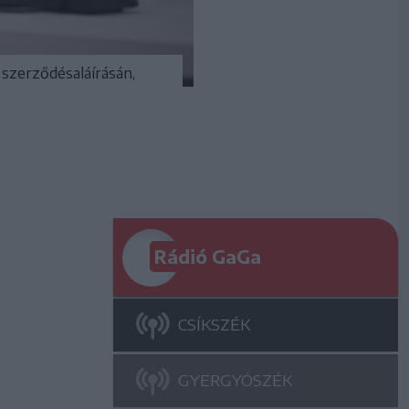
 szerződésaláírásán,
Rádió GaGa
CSÍKSZÉK
GYERGYÓSZÉK