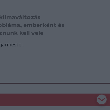
klímaváltozás
obléma, emberként és
znunk kell vele
lgármester.