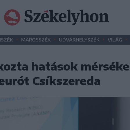
•
•
•
•
SZÉK
MAROSSZÉK
UDVARHELYSZÉK
VILÁG
kozta hatások mérséke
 eurót Csíkszereda