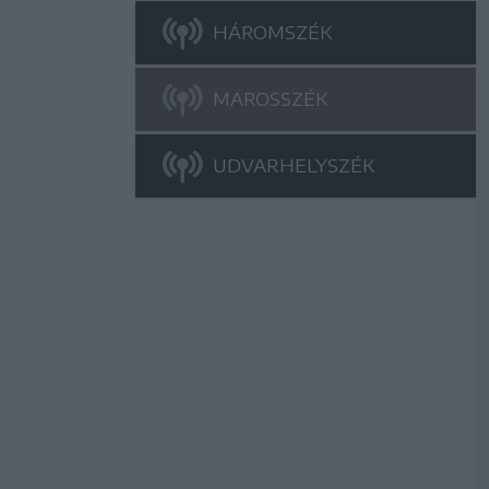
HÁROMSZÉK
MAROSSZÉK
UDVARHELYSZÉK