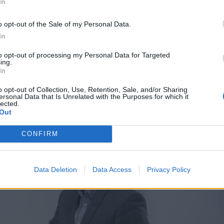
In
szóban forgó klímaváltozás hatásait
o opt-out of the Sale of my Personal Data.
ét javaslatokat is társítanak: alkalmazási
In
rek vonatkozásában.
to opt-out of processing my Personal Data for Targeted
ing.
In
o opt-out of Collection, Use, Retention, Sale, and/or Sharing
ersonal Data that Is Unrelated with the Purposes for which it
lected.
Out
CONFIRM
Data Deletion
Data Access
Privacy Policy