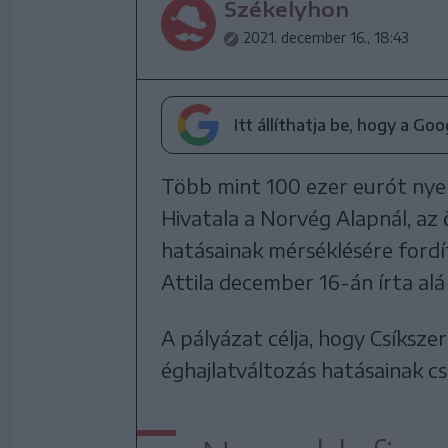
Székelyhon
2021. december 16., 18:43
Itt állíthatja be, hogy a Go
Több mint 100 ezer eurót nyer
Hivatala a Norvég Alapnál, az 
hatásainak mérséklésére fordí
Attila december 16-án írta alá
A pályázat célja, hogy Csíksz
éghajlatváltozás hatásainak 