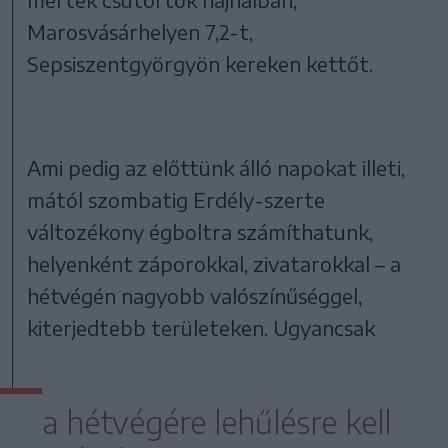
Marosvásárhelyen 7,2-t,
Sepsiszentgyörgyön kereken kettőt.
Ami pedig az előttünk álló napokat illeti,
mától szombatig Erdély-szerte
változékony égboltra számíthatunk,
helyenként záporokkal, zivatarokkal – a
hétvégén nagyobb valószínűséggel,
kiterjedtebb területeken. Ugyancsak
a hétvégére lehűlésre kell