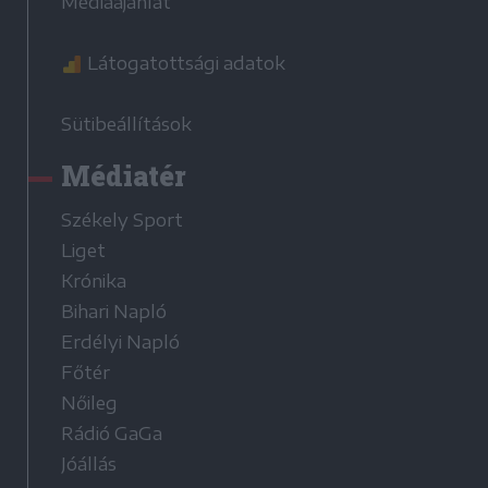
Médiaajánlat
Látogatottsági adatok
Sütibeállítások
Médiatér
Székely Sport
Liget
Krónika
Bihari Napló
Erdélyi Napló
Főtér
Nőileg
Rádió GaGa
Jóállás