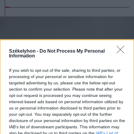
Székelyhon -
Do Not Process My Personal
Information
If you wish to opt-out of the sale, sharing to third parties, or
processing of your personal or sensitive information for
targeted advertising by us, please use the below opt-out
section to confirm your selection. Please note that after your
opt-out request is processed you may continue seeing
interest-based ads based on personal information utilized by
us or personal information disclosed to third parties prior to
your opt-out. You may separately opt-out of the further
2026. augusztus 08., szombat
disclosure of your personal information by third parties on the
Románia irányából érkező ukrán
IAB’s list of downstream participants. This information may
also be disclosed by us to third parties on the
IAB’s List of