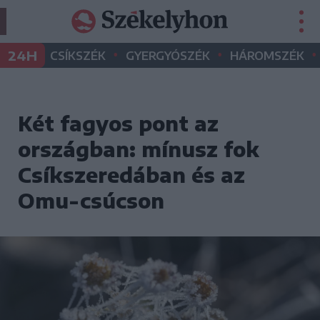
•
•
•
24H
CSÍKSZÉK
GYERGYÓSZÉK
HÁROMSZÉK
Két fagyos pont az
országban: mínusz fok
Csíkszeredában és az
Omu-csúcson