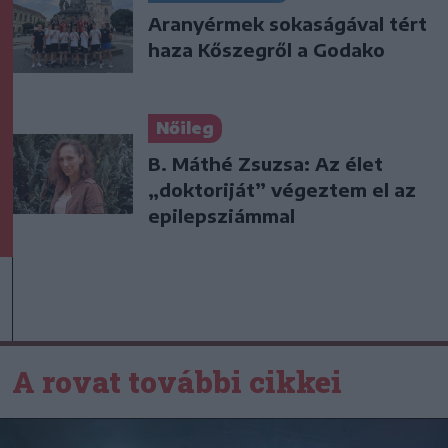
Aranyérmek sokaságával tért
haza Kőszegről a Godako
Nőileg
B. Máthé Zsuzsa: Az élet
„doktoriját” végeztem el az
epilepsziámmal
A rovat további cikkei