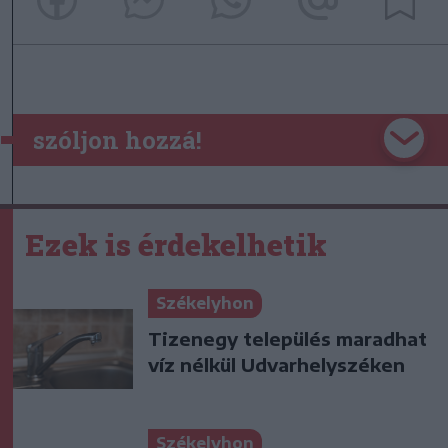
szóljon hozzá!
Ezek is érdekelhetik
Székelyhon
Tizenegy település maradhat
víz nélkül Udvarhelyszéken
Székelyhon