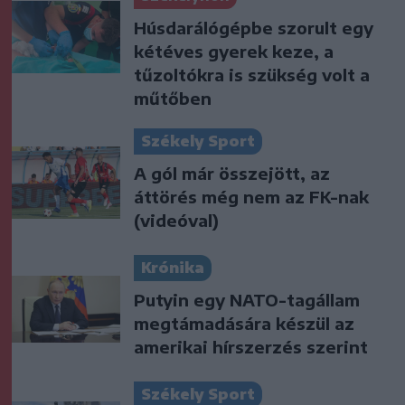
Húsdarálógépbe szorult egy
kétéves gyerek keze, a
tűzoltókra is szükség volt a
műtőben
Székely Sport
A gól már összejött, az
áttörés még nem az FK-nak
(videóval)
Krónika
Putyin egy NATO-tagállam
megtámadására készül az
amerikai hírszerzés szerint
Székely Sport