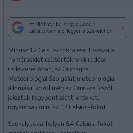
Itt állíthatja be, hogy a Google-
találatokban elöl legyen a Székelyhon!
Mínusz 1,2 Celsius-fokra esett vissza a
hőmérséklet csütörtökre virradóan
Csíkszeredában, az Országos
Meteorológiai Szolgálat meteorológiai
állomásai közül még az Omu-csúcsról
jeleztek fagypont alatti értéket,
ugyancsak mínusz 1,2 Celsius-fokot.
Székelyudvarhelyen 6,4 Celsius-fokot
mértek csütörtök hajnalban,