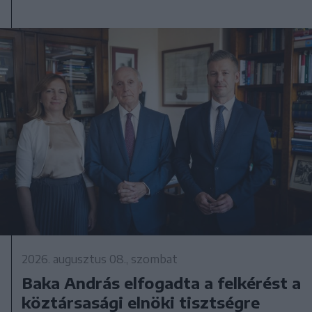
2026. augusztus 08., szombat
Baka András elfogadta a felkérést a
köztársasági elnöki tisztségre