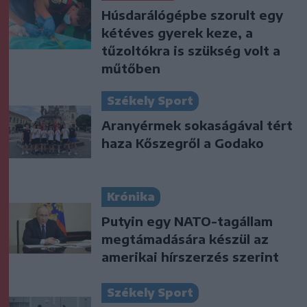
Húsdarálógépbe szorult egy
kétéves gyerek keze, a
tűzoltókra is szükség volt a
műtőben
Székely Sport
Aranyérmek sokaságával tért
haza Kőszegről a Godako
Krónika
Putyin egy NATO-tagállam
megtámadására készül az
amerikai hírszerzés szerint
Székely Sport