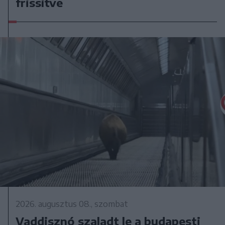
frissítve
2026. augusztus 08., szombat
Vaddisznó szaladt le a budapesti