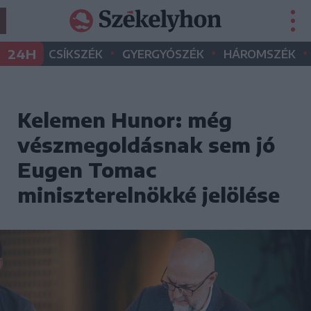
•
•
•
24H
CSÍKSZÉK
GYERGYÓSZÉK
HÁROMSZÉK
Kelemen Hunor: még
vészmegoldásnak sem jó
Eugen Tomac
miniszterelnökké jelölése