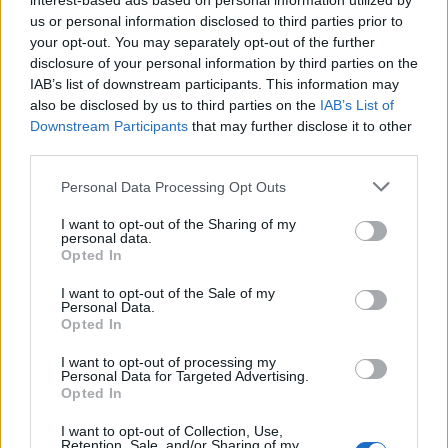
interest-based ads based on personal information utilized by
us or personal information disclosed to third parties prior to
your opt-out. You may separately opt-out of the further
disclosure of your personal information by third parties on the
IAB’s list of downstream participants. This information may
also be disclosed by us to third parties on the
IAB’s List of
Downstream Participants
that may further disclose it to other
third parties.
Personal Data Processing Opt Outs
I want to opt-out of the Sharing of my
personal data.
Opted In
2026. augusztus 08., szombat
I want to opt-out of the Sale of my
Personal Data.
Baka András elfogadta a felkérést a
Opted In
köztársasági elnöki tisztségre
I want to opt-out of processing my
Personal Data for Targeted Advertising.
Opted In
I want to opt-out of Collection, Use,
Retention, Sale, and/or Sharing of my