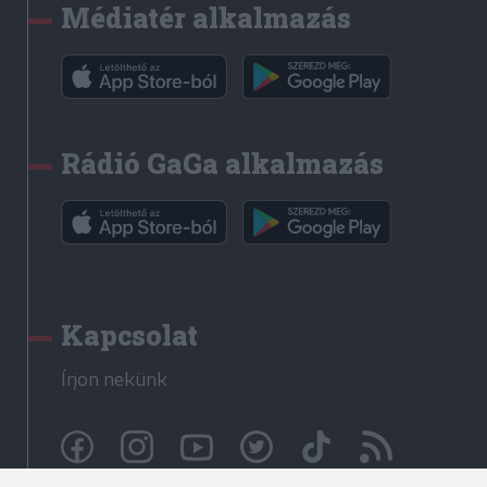
Médiatér alkalmazás
Rádió GaGa alkalmazás
Kapcsolat
Írjon nekünk