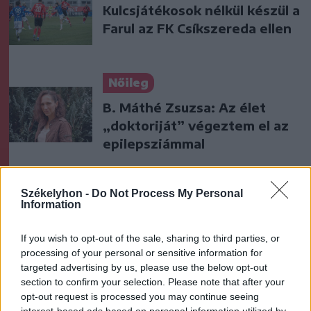
Kulcsjátékosok nélkül készül a
Farul az FK Csíkszereda ellen
Nőileg
B. Máthé Zsuzsa: Az élet
„doktoriját” végeztem el az
epilepsziámmal
Székelyhon -
Do Not Process My Personal
Information
If you wish to opt-out of the sale, sharing to third parties, or
A rovat további cikkei
processing of your personal or sensitive information for
targeted advertising by us, please use the below opt-out
section to confirm your selection. Please note that after your
opt-out request is processed you may continue seeing