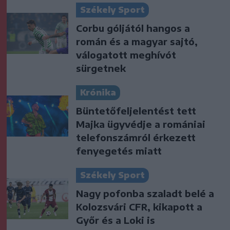
Székely Sport
Corbu góljától hangos a
román és a magyar sajtó,
válogatott meghívót
sürgetnek
Krónika
Büntetőfeljelentést tett
Majka ügyvédje a romániai
telefonszámról érkezett
fenyegetés miatt
Székely Sport
Nagy pofonba szaladt belé a
Kolozsvári CFR, kikapott a
Győr és a Loki is