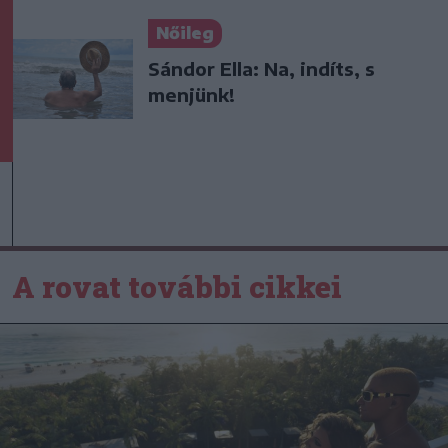
Nőileg
Sándor Ella: Na, indíts, s
menjünk!
A rovat további cikkei