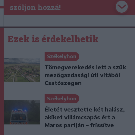
szóljon hozzá!
Ezek is érdekelhetik
Székelyhon
Tömegverekedés lett a szűk
mezőgazdasági úti vitából
Csatószegen
Székelyhon
Életét vesztette két halász,
akiket villámcsapás ért a
Maros partján – frissítve