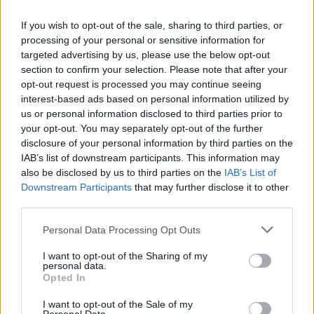
If you wish to opt-out of the sale, sharing to third parties, or
processing of your personal or sensitive information for
targeted advertising by us, please use the below opt-out
section to confirm your selection. Please note that after your
opt-out request is processed you may continue seeing
interest-based ads based on personal information utilized by
us or personal information disclosed to third parties prior to
your opt-out. You may separately opt-out of the further
disclosure of your personal information by third parties on the
IAB’s list of downstream participants. This information may
also be disclosed by us to third parties on the
IAB’s List of
Downstream Participants
that may further disclose it to other
third parties.
Personal Data Processing Opt Outs
2026. augusztus 06., csütörtök
I want to opt-out of the Sharing of my
Bolojan szerint négy éve a
personal data.
közlekedési minisztériumnál van
Opted In
egy projekt, ami a Duna
I want to opt-out of the Sale of my