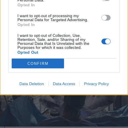
Personal Data.
vízhozamának növelését segítené
Opted In
elő
I want to opt-out of processing my
Personal Data for Targeted Advertising.
Opted In
I want to opt-out of Collection, Use,
Retention, Sale, and/or Sharing of my
Personal Data that Is Unrelated with the
Purposes for which it was collected.
Opted Out
CONFIRM
Data Deletion
Data Access
Privacy Policy