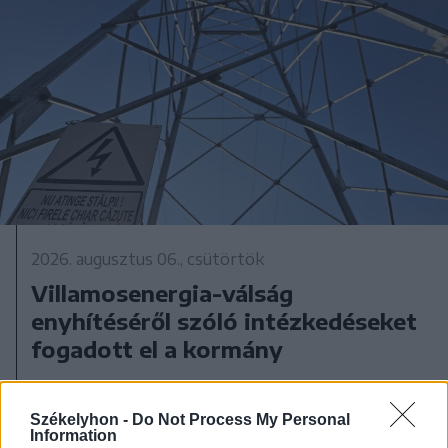
2026. augusztus 06., csütörtök
Villamosenergia-válság
enyhítéséről szóló intézkedéseket
fogadott el a kormány
Székelyhon -
Do Not Process My Personal
Information