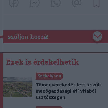
szóljon hozzá!
Ezek is érdekelhetik
Székelyhon
Tömegverekedés lett a szűk
mezőgazdasági úti vitából
Csatószegen