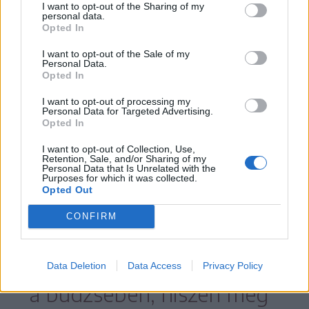
I want to opt-out of the Sharing of my
finanszírozású megvalósításokra
personal data.
Opted In
fordítanák.
I want to opt-out of the Sale of my
Personal Data.
Arról is beszélt, hogy az előző európai
Opted In
uniós ciklusban
I want to opt-out of processing my
Personal Data for Targeted Advertising.
Opted In
I want to opt-out of Collection, Use,
a Regionális Operatív
Retention, Sale, and/or Sharing of my
Personal Data that Is Unrelated with the
Purposes for which it was collected.
Programban (POR)
Opted Out
támogatást nyert
CONFIRM
projektek esetében nem
tudnak egész évre tervezni
Data Deletion
Data Access
Privacy Policy
a büdzsében, hiszen még