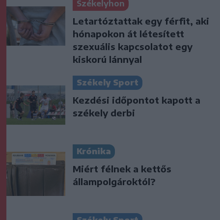
Székelyhon
Letartóztattak egy férfit, aki
hónapokon át létesített
szexuális kapcsolatot egy
kiskorú lánnyal
Székely Sport
Kezdési időpontot kapott a
székely derbi
Krónika
Miért félnek a kettős
állampolgároktól?
Székely Sport