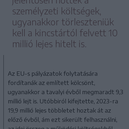
személyzeti költségek,
ugyanakkor törleszteniük
kell a kincstártól felvett 10
millió lejes hitelt is.
Az EU-s pályázatok folytatására
fordítanák az említett kölcsönt,
ugyanakkor a tavalyi évből megmaradt 9,3
millió lejt is. Utóbbiról kifejtette, 2023-ra
19,9 millió lejes többletet hoztak át az
előző évből, ám ezt sikerült felhasználni,
az idei összeg a működési költségekből