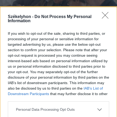
Székelyhon -
Do Not Process My Personal
Information
If you wish to opt-out of the sale, sharing to third parties, or
processing of your personal or sensitive information for
targeted advertising by us, please use the below opt-out
FOTÓ: LÁSZLÓ ILDIKÓ
section to confirm your selection. Please note that after your
opt-out request is processed you may continue seeing
A beruházásokról
interest-based ads based on personal information utilized by
us or personal information disclosed to third parties prior to
Kovács Attila, a hivatal beruházási
your opt-out. You may separately opt-out of the further
disclosure of your personal information by third parties on the
osztályának aligazgatója kifejtette, hogy a
IAB’s list of downstream participants. This information may
beruházásokra szánt 74 millió lejből 15,5
also be disclosed by us to third parties on the
IAB’s List of
Downstream Participants
that may further disclose it to other
millió lejt költenének a saját projektekre,
third parties.
vagyis a pénz 20 százalékát. A
Personal Data Processing Opt Outs
fennmaradó 58,5 milliói lejt a külsős