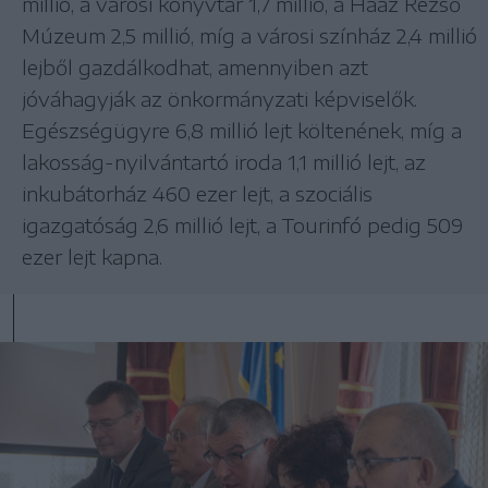
millió, a városi könyvtár 1,7 millió, a Haáz Rezső
Múzeum 2,5 millió, míg a városi színház 2,4 millió
lejből gazdálkodhat, amennyiben azt
jóváhagyják az önkormányzati képviselők.
Egészségügyre 6,8 millió lejt költenének, míg a
lakosság-nyilvántartó iroda 1,1 millió lejt, az
inkubátorház 460 ezer lejt, a szociális
igazgatóság 2,6 millió lejt, a Tourinfó pedig 509
ezer lejt kapna.