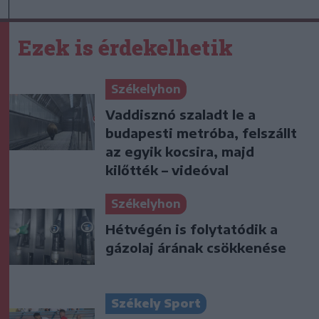
Ezek is érdekelhetik
Székelyhon
Vaddisznó szaladt le a
budapesti metróba, felszállt
az egyik kocsira, majd
kilőtték – videóval
Székelyhon
Hétvégén is folytatódik a
gázolaj árának csökkenése
Székely Sport