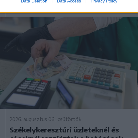
Data Deletion
Data Access
Privacy Policy
2026. augusztus 06., csütörtök
Székelykeresztúri üzleteknél és