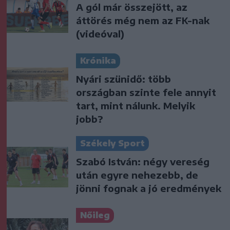
A gól már összejött, az
áttörés még nem az FK-nak
(videóval)
Krónika
Nyári szünidő: több
országban szinte fele annyit
tart, mint nálunk. Melyik
jobb?
Székely Sport
Szabó István: négy vereség
után egyre nehezebb, de
jönni fognak a jó eredmények
Nőileg