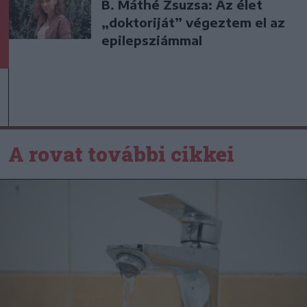
B. Máthé Zsuzsa: Az élet
„doktoriját” végeztem el az
epilepsziámmal
A rovat további cikkei