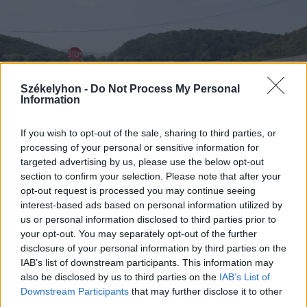
Székelyhon -
Do Not Process My Personal
Information
If you wish to opt-out of the sale, sharing to third parties, or
processing of your personal or sensitive information for
targeted advertising by us, please use the below opt-out
section to confirm your selection. Please note that after your
2026. augusztus 07., péntek
opt-out request is processed you may continue seeing
interest-based ads based on personal information utilized by
Új aszfalton közlekedhetünk az
us or personal information disclosed to third parties prior to
ocfalvi eltérőnél is
your opt-out. You may separately opt-out of the further
disclosure of your personal information by third parties on the
IAB’s list of downstream participants. This information may
also be disclosed by us to third parties on the
IAB’s List of
Downstream Participants
that may further disclose it to other
third parties.