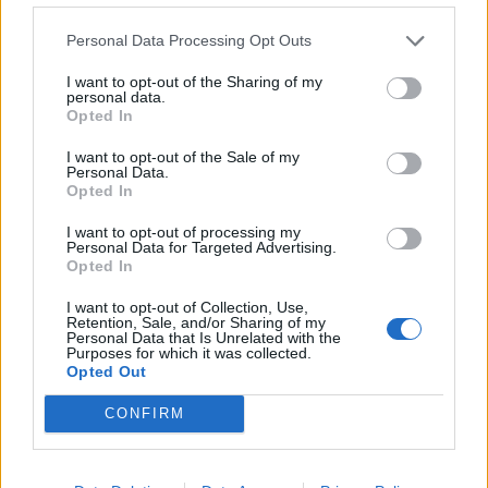
Personal Data Processing Opt Outs
I want to opt-out of the Sharing of my
personal data.
Opted In
I want to opt-out of the Sale of my
Personal Data.
Opted In
I want to opt-out of processing my
Personal Data for Targeted Advertising.
Opted In
I want to opt-out of Collection, Use,
Retention, Sale, and/or Sharing of my
Personal Data that Is Unrelated with the
Purposes for which it was collected.
Opted Out
2026. augusztus 06., csütörtök
Továbbra sem tudni pontosan,
CONFIRM
honnan tör fel a mofettagáz
Szejkefürdőn