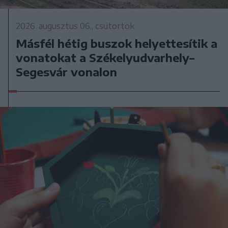
2026. augusztus 06., csütörtök
Másfél hétig buszok helyettesítik a
vonatokat a Székelyudvarhely–
Segesvár vonalon