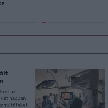
os
ált
n
 kórház
t két napban
ataműtéteket