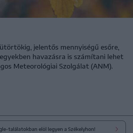
ütörtökig, jelentős mennyiségű esőre,
hegyekben havazásra is számítani lehet
ágos Meteorológiai Szolgálat (ANM).
ogle-találatokban elöl legyen a Székelyhon!