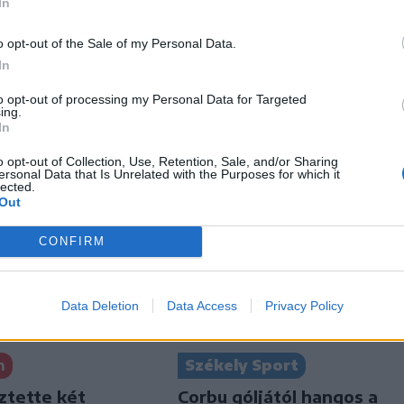
In
o opt-out of the Sale of my Personal Data.
In
to opt-out of processing my Personal Data for Targeted
ing.
In
o opt-out of Collection, Use, Retention, Sale, and/or Sharing
ersonal Data that Is Unrelated with the Purposes for which it
lected.
Out
CONFIRM
Data Deletion
Data Access
Privacy Policy
Székely Sport
n
Corbu góljától hangos a
ztette két