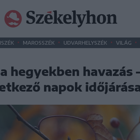
•
•
•
•
SZÉK
MAROSSZÉK
UDVARHELYSZÉK
VILÁG
, a hegyekben havazás –
vetkező napok időjárás