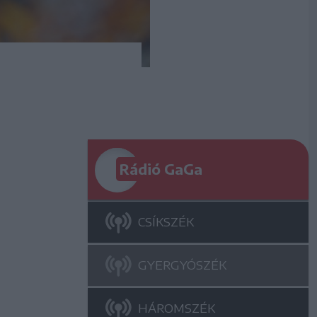
Rádió GaGa
CSÍKSZÉK
GYERGYÓSZÉK
HÁROMSZÉK