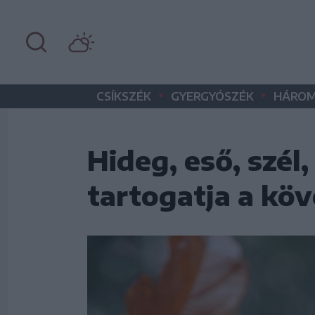
•
•
CSÍKSZÉK
GYERGYÓSZÉK
HÁROM
Hideg, eső, szél
tartogatja a kö