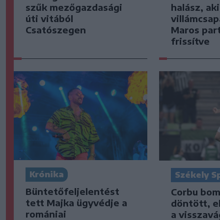
szűk mezőgazdasági
halász, ak
úti vitából
villámcsap
Csatószegen
Maros part
frissítve
Krónika
Székely S
Büntetőfeljelentést
Corbu bom
tett Majka ügyvédje a
döntött, e
romániai
a visszavá