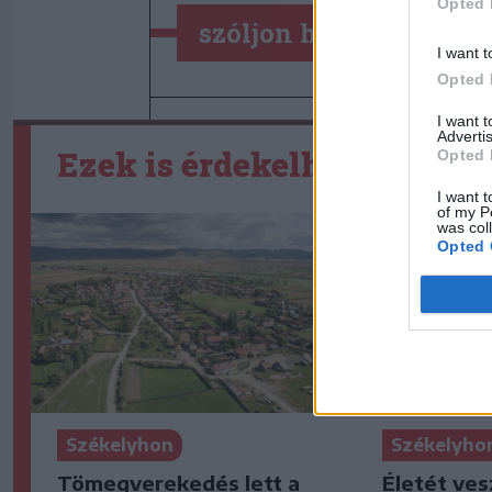
Opted 
szóljon hozzá!
I want t
Opted 
I want 
Advertis
Ezek is érdekelhetik
Opted 
I want t
of my P
was col
Opted 
Székelyhon
Székelyho
Tömegverekedés lett a
Életét ves