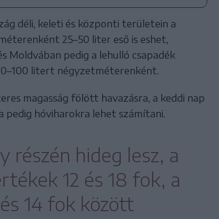
zág déli, keleti és központi területein a
terenként 25–50 liter eső is eshet,
 Moldvában pedig a lehulló csapadék
0–100 litert négyzetméterenként.
eres magasság fölött havazásra, a keddi nap
a pedig hóviharokra lehet számítani.
 részén hideg lesz, a
rtékek 12 és 18 fok, a
s 14 fok között