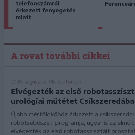
telefonszámról
Ferencvár
érkezett fenyegetés
miatt
A rovat további cikkei
2026. augusztus 06., csütörtök
Elvégezték az első robotassziszt
urológiai műtétet Csíkszeredába
Újabb mérföldkőhöz érkezett a csíkszeredai
robotsebészeti programja, ugyanis az elmúl
elvégezték az első robotasszisztált proszt