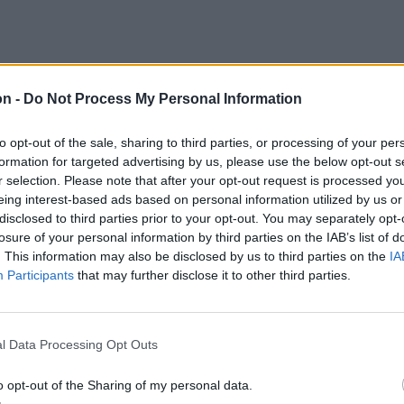
on -
Do Not Process My Personal Information
akran felerősödik a szél, 45–55 km/órás,
észén, Moldva déli és központi területein,
to opt-out of the sale, sharing to third parties, or processing of your per
formation for targeted advertising by us, please use the below opt-out s
és a Kárpát-kanyarban 60–70 km/órás
r selection. Please note that after your opt-out request is processed y
eing interest-based ads based on personal information utilized by us or
disclosed to third parties prior to your opt-out. You may separately opt-
losure of your personal information by third parties on the IAB’s list of
. This information may also be disclosed by us to third parties on the
IA
Participants
that may further disclose it to other third parties.
l Data Processing Opt Outs
o opt-out of the Sharing of my personal data.