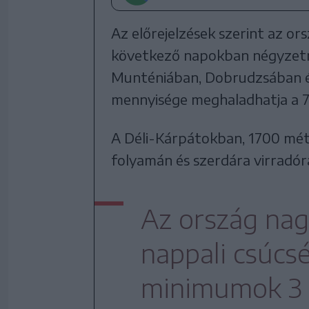
Az előrejelzések szerint az ors
következő napokban négyzetmé
Munténiában, Dobrudzsában és
mennyisége meghaladhatja a 7
A Déli-Kárpátokban, 1700 mét
folyamán és szerdára virradór
Az ország nagy
nappali csúcsé
minimumok 3 é