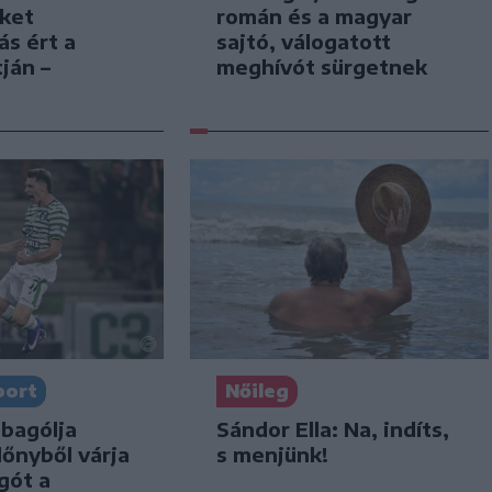
román és a magyar
iket
sajtó, válogatott
ás ért a
meghívót sürgetnek
ján –
port
Nőileg
bagólja
Sándor Ella: Na, indíts,
lőnyből várja
s menjünk!
gót a