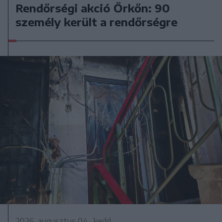
Rendőrségi akció Őrkőn: 90
személy került a rendőrségre
2026. augusztus 04., kedd