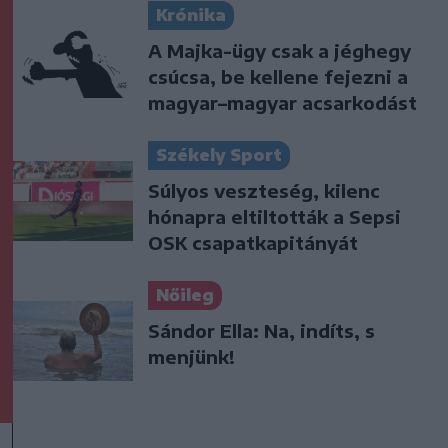
Krónika
A Majka-ügy csak a jéghegy
csúcsa, be kellene fejezni a
magyar–magyar acsarkodást
Székely Sport
Súlyos veszteség, kilenc
hónapra eltiltották a Sepsi
OSK csapatkapitányát
Nőileg
Sándor Ella: Na, indíts, s
menjünk!