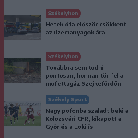
Székelyhon
Hetek óta először csökkent
az üzemanyagok ára
Székelyhon
Továbbra sem tudni
pontosan, honnan tör fel a
mofettagáz Szejkefürdőn
Székely Sport
Nagy pofonba szaladt belé a
Kolozsvári CFR, kikapott a
Győr és a Loki is