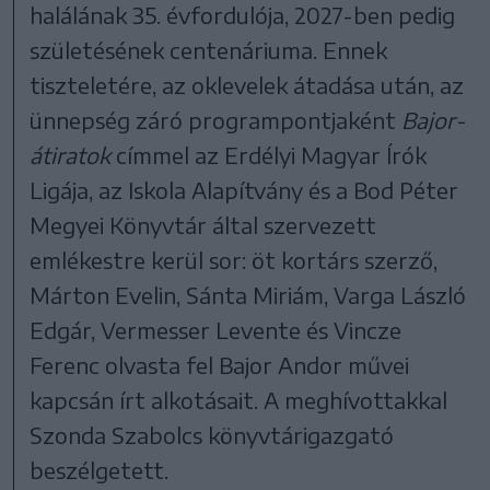
halálának 35. évfordulója, 2027-ben pedig
születésének centenáriuma. Ennek
tiszteletére, az oklevelek átadása után, az
ünnepség záró programpontjaként
Bajor-
átiratok
címmel az Erdélyi Magyar Írók
Ligája, az Iskola Alapítvány és a Bod Péter
Megyei Könyvtár által szervezett
emlékestre kerül sor: öt kortárs szerző,
Márton Evelin, Sánta Miriám, Varga László
Edgár, Vermesser Levente és Vincze
Ferenc olvasta fel Bajor Andor művei
kapcsán írt alkotásait. A meghívottakkal
Szonda Szabolcs könyvtárigazgató
beszélgetett.