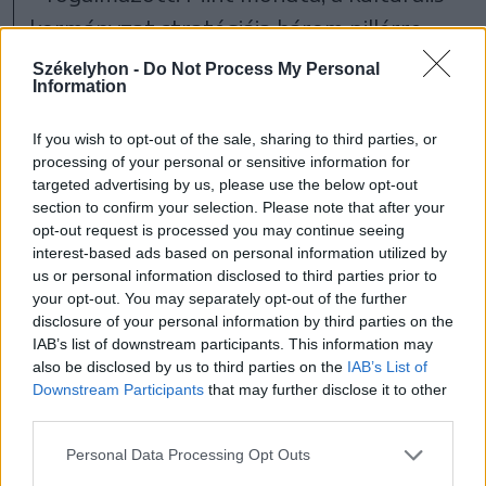
kormányzat stratégiája három pillérre
építkezik:
Székelyhon -
Do Not Process My Personal
Information
a nemzeti identitás megtartására,
If you wish to opt-out of the sale, sharing to third parties, or
processing of your personal or sensitive information for
a keresztény értékek érvényesítésére
targeted advertising by us, please use the below opt-out
section to confirm your selection. Please note that after your
opt-out request is processed you may continue seeing
és a minőségi kultúra mindenki
interest-based ads based on personal information utilized by
számára elérhetővé tételére.
us or personal information disclosed to third parties prior to
your opt-out. You may separately opt-out of the further
disclosure of your personal information by third parties on the
Mert azt vallják – tette hozzá –, hogy a
IAB’s list of downstream participants. This information may
also be disclosed by us to third parties on the
IAB’s List of
nemzeti hagyományok ápolása nem luxus,
Downstream Participants
that may further disclose it to other
hanem alapvető jog és össznemzeti érdek.
third parties.
Personal Data Processing Opt Outs