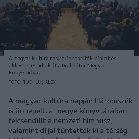
A magyar kultúra napját ünnepelték, díjakat és
okleveleket adtak át a Bod Péter Megyei
Könyvtárban
FOTÓ: TUCHILUȘ ALEX
A magyar kultúra napján Háromszék
is ünnepelt: a megye könyvtárában
felcsendült a nemzeti himnusz,
valamint díjjal tüntették ki a térség