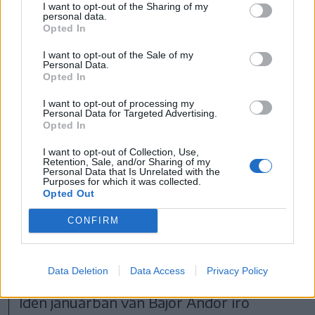
I want to opt-out of the Sharing of my
personal data.
Opted In
I want to opt-out of the Sale of my
Personal Data.
Opted In
I want to opt-out of processing my
Personal Data for Targeted Advertising.
Opted In
I want to opt-out of Collection, Use,
Retention, Sale, and/or Sharing of my
Personal Data that Is Unrelated with the
Purposes for which it was collected.
Opted Out
A Háromszék kultúrájáért díjat 2013-ban alapította
CONFIRM
Kovászna Megye Tanácsa és a és Kovászna Megyei
Művelődési Központ
FOTÓ: TUCHILUȘ ALEX
Data Deletion
Data Access
Privacy Policy
Idén januárban van Bajor Andor író