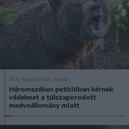
2026. augusztus 05., szerda
Háromszéken petícióban kérnek
védelmet a túlszaporodott
medveállomány miatt