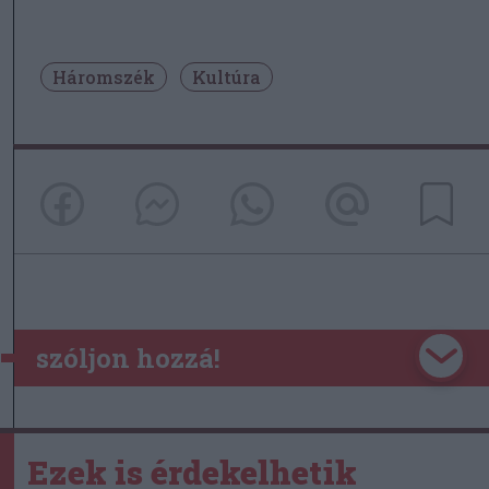
Háromszék
Kultúra
szóljon hozzá!
Ezek is érdekelhetik