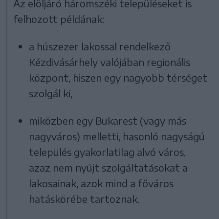
Az elöljáró háromszéki településeket is
felhozott példának:
a húszezer lakossal rendelkező
Kézdivásárhely valójában regionális
központ, hiszen egy nagyobb térséget
szolgál ki,
miközben egy Bukarest (vagy más
nagyváros) melletti, hasonló nagyságú
település gyakorlatilag alvó város,
azaz nem nyújt szolgáltatásokat a
lakosainak, azok mind a főváros
hatáskörébe tartoznak.