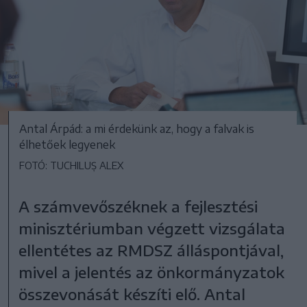
Antal Árpád: a mi érdekünk az, hogy a falvak is
élhetőek legyenek
FOTÓ: TUCHILUȘ ALEX
A számvevőszéknek a fejlesztési
minisztériumban végzett vizsgálata
ellentétes az RMDSZ álláspontjával,
mivel a jelentés az önkormányzatok
összevonását készíti elő. Antal