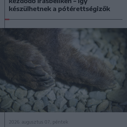
kezdődő írásbeliken – így
készülhetnek a pótérettségizők
2026. augusztus 07., péntek