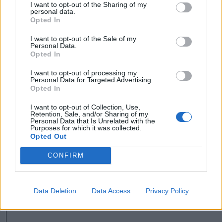
I want to opt-out of the Sharing of my
Meddig használható még a
personal data.
Opted In
régi személyi?
I want to opt-out of the Sale of my
Personal Data.
Opted In
Székely Sport
I want to opt-out of processing my
Látványos meccs nyitotta a
Personal Data for Targeted Advertising.
Opted In
Szuperliga negyedik
fordulóját (videóval)
I want to opt-out of Collection, Use,
Retention, Sale, and/or Sharing of my
Personal Data that Is Unrelated with the
Purposes for which it was collected.
Nőileg
Opted Out
Sándor Ella: Na, indíts, s
CONFIRM
menjünk!
Data Deletion
Data Access
Privacy Policy