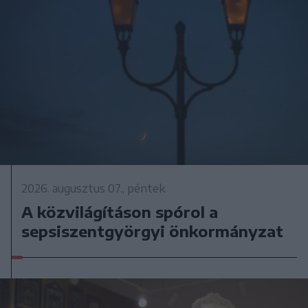
2026. augusztus 07., péntek
A közvilágításon spórol a
sepsiszentgyörgyi önkormányzat