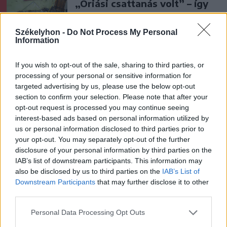
„Óriási csattanás volt” – így
emlékszik vissza a kedd esti
balesetre a csíkszeredai
Székelyhon -
Do Not Process My Personal
Information
családfő
If you wish to opt-out of the sale, sharing to third parties, or
Székelyhon
processing of your personal or sensitive information for
Visszaküldte a parlamentnek
targeted advertising by us, please use the below opt-out
Nicușor Dan a közel 900
section to confirm your selection. Please note that after your
opt-out request is processed you may continue seeing
medve kilövését lehetővé
interest-based ads based on personal information utilized by
tevő törvényt
us or personal information disclosed to third parties prior to
your opt-out. You may separately opt-out of the further
Székely Sport
disclosure of your personal information by third parties on the
IAB’s list of downstream participants. This information may
Egyetlen székelyföldi
also be disclosed by us to third parties on the
IAB’s List of
résztvevő lesz a futsal 2.
Downstream Participants
that may further disclose it to other
Ligában
third parties.
Personal Data Processing Opt Outs
Krónika