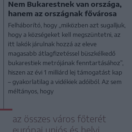
Nem Bukarestnek van országa,
hanem az országnak fővárosa
Felháborító, hogy „miközben azt sugalljuk,
hogy a községeket kell megszüntetni, az
itt lakók járulnak hozzá az eleve
magasabb átlagfizetéssel büszkélkedő
bukarestiek metrójának fenntartásához”,
hiszen az évi 1 milliárd lej támogatást kap
– gyakorlatilag a vidékiek adóiból. Az sem
méltányos, hogy
az összes város főterét
európai uniós és helyi