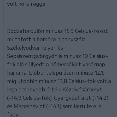
volt kora reggel.
Bodzafordulón mínusz 15,9 Celsius-fokot
mutatott a hőmérő higanyszála.
Székelyudvarhelyen és
Sepsiszentgyörgyön is mínusz 10 Celsius-
fok alá süllyedt a hőmérséklet vasárnap
hajnalra. Előbbi településen mínusz 12,1,
míg utóbbin mínusz 13,8 Celsius-fok volt a
legalacsonyabb érték. Kézdivásárhelyt
(-14,9 Celsius-fok), Gyergyóalfalut (-14,2)
és Maroshévízt (-14,1) sem kerülte el a
fagy.