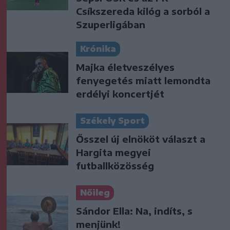
Csíkszereda kilóg a sorból a
Szuperligában
Krónika
Majka életveszélyes
fenyegetés miatt lemondta
erdélyi koncertjét
Székely Sport
Ősszel új elnököt választ a
Hargita megyei
futballközösség
Nőileg
Sándor Ella: Na, indíts, s
menjünk!