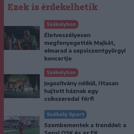
Ezek is érdekelhetik
Székelyhon
Életveszélyesen
megfenyegették Majkát,
elmarad a sepsiszentgyörgyi
koncertje
Székelyhon
Jogosítvány nélkül, ittasan
hajtott háznak egy
csíkszeredai férfi
Székely Sport
Szembementek a trenddel: a
Sepsi OSK és az FK