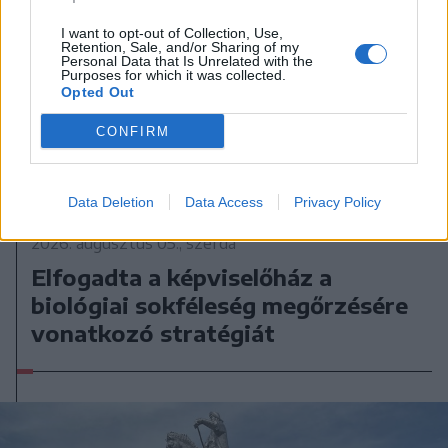
I want to opt-out of Collection, Use,
Retention, Sale, and/or Sharing of my
Personal Data that Is Unrelated with the
Purposes for which it was collected.
Opted Out
CONFIRM
Data Deletion
Data Access
Privacy Policy
2026. augusztus 05., szerda
Elfogadta a képviselőház a
biológiai sokféleség megőrzésére
vonatkozó stratégiát