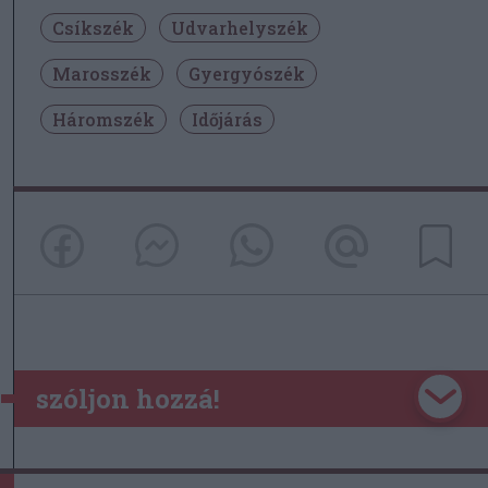
Csíkszék
Udvarhelyszék
Marosszék
Gyergyószék
Háromszék
Időjárás
szóljon hozzá!