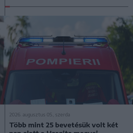
2026. augusztus 05., szerda
Több mint 25 bevetésük volt két
nap alatt a Hargita megyei