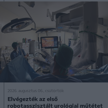
2026. augusztus 06., csütörtök
Elvégezték az első
robotasszisztált urológiai műtétet