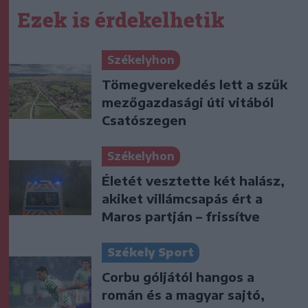
Ezek is érdekelhetik
Székelyhon
Tömegverekedés lett a szűk
mezőgazdasági úti vitából
Csatószegen
Székelyhon
Életét vesztette két halász,
akiket villámcsapás ért a
Maros partján – frissítve
Székely Sport
Corbu góljától hangos a
román és a magyar sajtó,