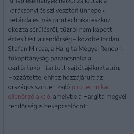
Kirívó események nélkül zajlottak a
karácsonyi és szilveszteri ünnepek;
petárda és más pirotechnikai eszköz
okozta sérülésről, tűzről nem kapott
értesítést a rendőrség – közölte Iordan
Ştefan Mircea, a Hargita Megyei Rendőr-
főkapitányság parancsnoka a
csütörtökön tartott sajtótájékoztatón.
Hozzátette, ehhez hozzájárult az
országos szinten zajló
pirotechnikai
ellenőrző akció
, amelybe a Hargita megyei
rendőrség is bekapcsolódott.