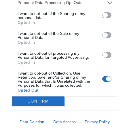
Personal Data Processing Opt Outs
I want to opt-out of the Sharing of my
personal data.
Opted In
I want to opt-out of the Sale of my
Personal Data.
Opted In
2026. augusztus 06., csütörtök
I want to opt-out of processing my
Villamosenergia-válság
Personal Data for Targeted Advertising.
enyhítéséről szóló intézkedéseket
Opted In
fogadott el a kormány
I want to opt-out of Collection, Use,
Retention, Sale, and/or Sharing of my
Personal Data that Is Unrelated with the
Purposes for which it was collected.
Opted Out
CONFIRM
Data Deletion
Data Access
Privacy Policy