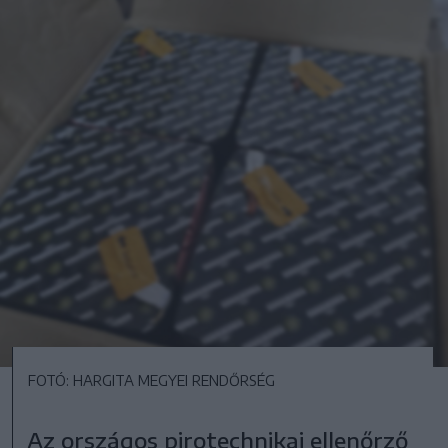
FOTÓ: HARGITA MEGYEI RENDŐRSÉG
Az országos pirotechnikai ellenőrző