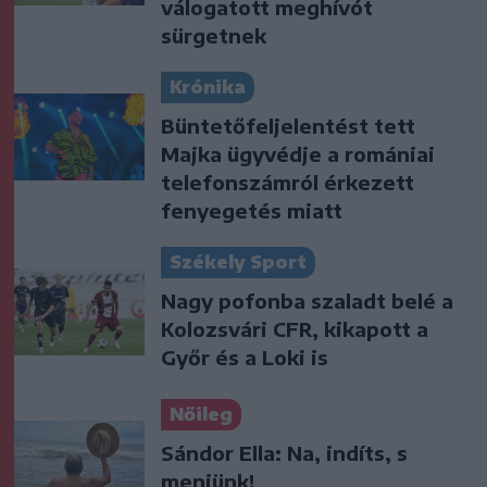
válogatott meghívót
sürgetnek
Krónika
Büntetőfeljelentést tett
Majka ügyvédje a romániai
telefonszámról érkezett
fenyegetés miatt
Székely Sport
Nagy pofonba szaladt belé a
Kolozsvári CFR, kikapott a
Győr és a Loki is
Nőileg
Sándor Ella: Na, indíts, s
menjünk!