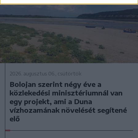
2026. augusztus 06., csütörtök
Bolojan szerint négy éve a
közlekedési minisztériumnál van
egy projekt, ami a Duna
vízhozamának növelését segítené
elő