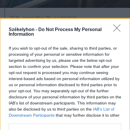
2026. augusztus 06., csütörtök
Netflixen kaphatunk először
Székelyhon -
Do Not Process My Personal
Information
betekintést a Grand Theft Auto VI
játékmenetébe
If you wish to opt-out of the sale, sharing to third parties, or
processing of your personal or sensitive information for
targeted advertising by us, please use the below opt-out
section to confirm your selection. Please note that after your
opt-out request is processed you may continue seeing
interest-based ads based on personal information utilized by
us or personal information disclosed to third parties prior to
your opt-out. You may separately opt-out of the further
disclosure of your personal information by third parties on the
IAB’s list of downstream participants. This information may
also be disclosed by us to third parties on the
IAB’s List of
Downstream Participants
that may further disclose it to other
third parties.