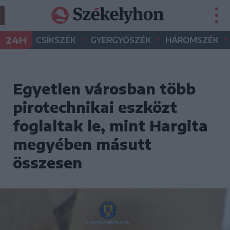
•
•
•
24H
CSÍKSZÉK
GYERGYÓSZÉK
HÁROMSZÉK
Egyetlen városban több
pirotechnikai eszközt
foglaltak le, mint Hargita
megyében másutt
összesen