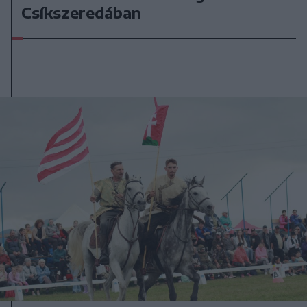
Csíkszeredában