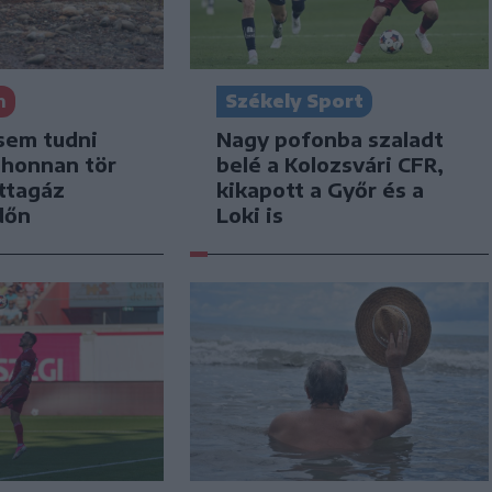
n
Székely Sport
sem tudni
Nagy pofonba szaladt
 honnan tör
belé a Kolozsvári CFR,
ttagáz
kikapott a Győr és a
dőn
Loki is