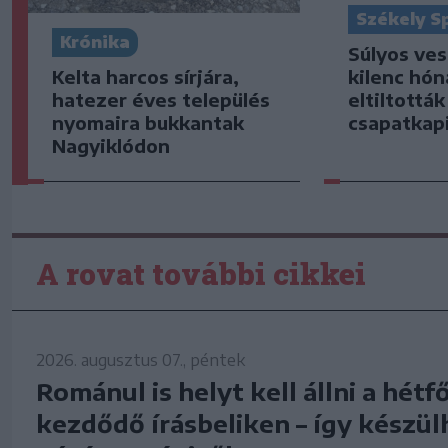
Székely S
Krónika
Súlyos ve
Kelta harcos sírjára,
kilenc hón
hatezer éves település
eltiltottá
nyomaira bukkantak
csapatkap
Nagyiklódon
A rovat további cikkei
2026. augusztus 07., péntek
Románul is helyt kell állni a hétf
kezdődő írásbeliken – így készül