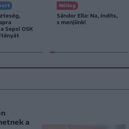
port
Nőileg
szteség,
Sándor Ella: Na, indíts,
apra
s menjünk!
k a Sepsi OSK
itányát
őn
hetnek a