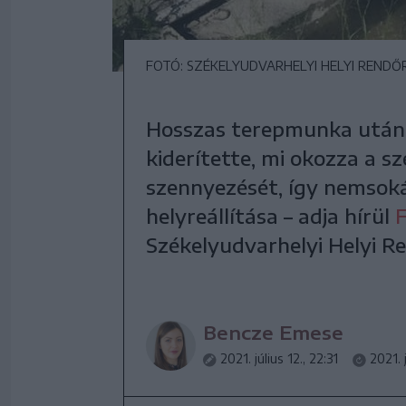
FOTÓ: SZÉKELYUDVARHELYI HELYI REND
Hosszas terepmunka után 
kiderítette, mi okozza a 
szennyezését, így nemsok
helyreállítása – adja hírül
Székelyudvarhelyi Helyi R
Bencze Emese
2021. július 12., 22:31
2021. j