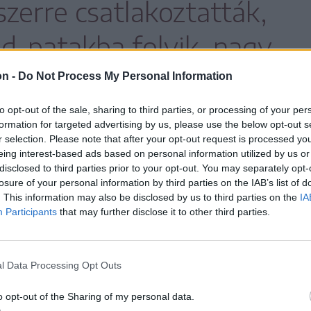
szerre csatlakoztatták,
d-patakba folyik, nagy
nnyezve a város vizeit
on -
Do Not Process My Personal Information
vektől
to opt-out of the sale, sharing to third parties, or processing of your per
formation for targeted advertising by us, please use the below opt-out s
r selection. Please note that after your opt-out request is processed y
eing interest-based ads based on personal information utilized by us or
disclosed to third parties prior to your opt-out. You may separately opt-
losure of your personal information by third parties on the IAB’s list of
. This information may also be disclosed by us to third parties on the
IA
Participants
that may further disclose it to other third parties.
elsősorban egy munkatervet készíttetnének
zését követően végleg megszűnne az
l Data Processing Opt Outs
szennyezés.
o opt-out of the Sharing of my personal data.