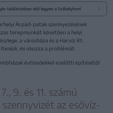
ogle-találatokban elöl legyen a Székelyhon!
varhelyi Árpád-patak szennyezésének
szas terepmunkát követően a helyi
szlege, a városháza és a Harvíz Rt.
ríteniük, mi okozza a problémát.
mbházak évtizedekkel ezelőtti építésétől
7., 9. és 11. számú
szennyvizét az esővíz-