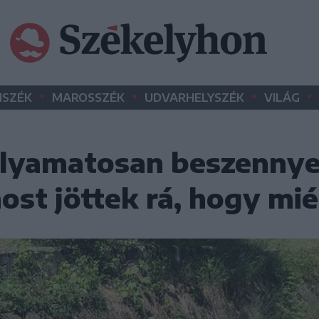
•
•
•
•
SZÉK
MAROSSZÉK
UDVARHELYSZÉK
VILÁG
olyamatosan beszennye
ost jöttek rá, hogy mié