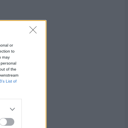
sonal or
ection to
ou may
 personal
out of the
 downstream
B’s List of