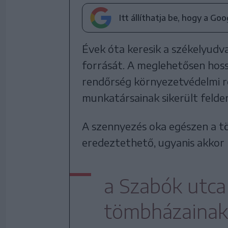
Itt állíthatja be, hogy a Go
Évek óta keresik a székelyud
forrását. A meglehetősen hos
rendőrség környezetvédelmi ré
munkatársainak sikerült felde
A szennyezés oka egészen a tö
eredeztethető, ugyanis akkor
a Szabók utca 
tömbházainak 