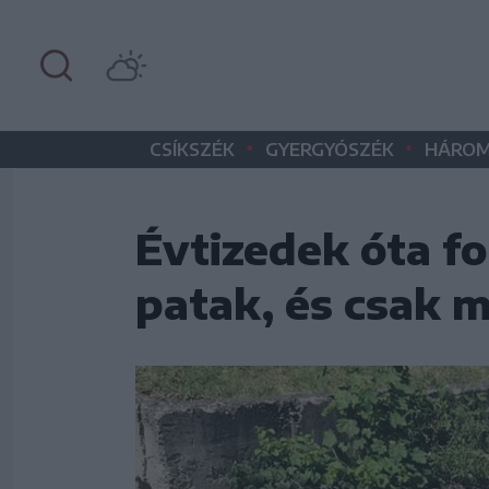
•
•
CSÍKSZÉK
GYERGYÓSZÉK
HÁROM
Évtizedek óta f
patak, és csak m