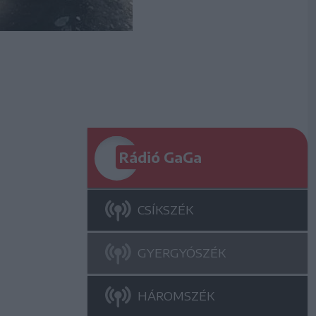
Rádió GaGa
CSÍKSZÉK
GYERGYÓSZÉK
HÁROMSZÉK