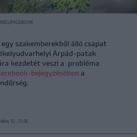
ŐRSÉG/FACEBOOK
egy szakemberekből álló csapat
székelyudvarhelyi Árpád-patak
ára kezdetét veszi a probléma
Facebook-bejegyzésében
a
endőrség.
úlius 12., 22:35