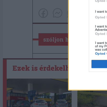
Opted 
I want t
Opted 
I want 
Advertis
Opted 
szóljon hozzá!
I want t
of my P
was col
Opted 
Ezek is érdekelhetik