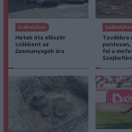
Székelyhon
Székelyho
Hetek óta először
Továbbra 
csökkent az
pontosan,
üzemanyagok ára
fel a mofe
Szejkefür