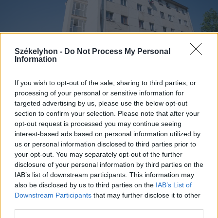
Székelyhon -
Do Not Process My Personal
Information
If you wish to opt-out of the sale, sharing to third parties, or
processing of your personal or sensitive information for
targeted advertising by us, please use the below opt-out
section to confirm your selection. Please note that after your
2026. augusztus 05., szerda
opt-out request is processed you may continue seeing
Agresszió, tartozások és javítások
interest-based ads based on personal information utilized by
us or personal information disclosed to third parties prior to
a székelyudvarhelyi szociális
your opt-out. You may separately opt-out of the further
tömbházakban
disclosure of your personal information by third parties on the
IAB’s list of downstream participants. This information may
also be disclosed by us to third parties on the
IAB’s List of
Downstream Participants
that may further disclose it to other
third parties.