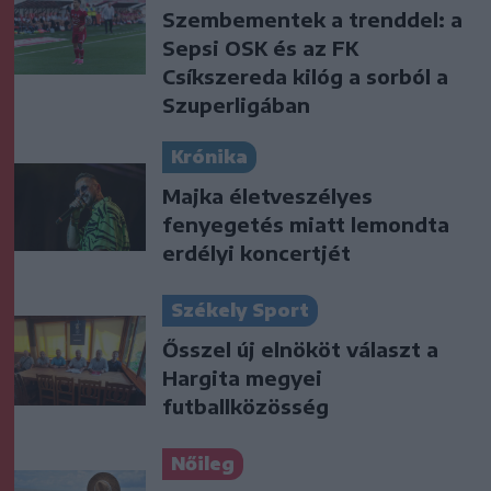
Szembementek a trenddel: a
Sepsi OSK és az FK
Csíkszereda kilóg a sorból a
Szuperligában
Krónika
Majka életveszélyes
fenyegetés miatt lemondta
erdélyi koncertjét
Székely Sport
Ősszel új elnököt választ a
Hargita megyei
futballközösség
Nőileg