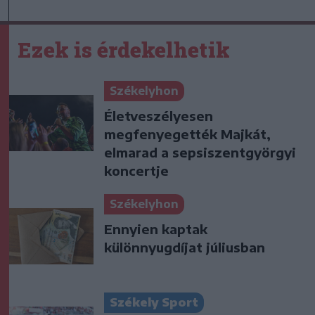
Ezek is érdekelhetik
Székelyhon
Életveszélyesen
megfenyegették Majkát,
elmarad a sepsiszentgyörgyi
koncertje
Székelyhon
Ennyien kaptak
különnyugdíjat júliusban
Székely Sport