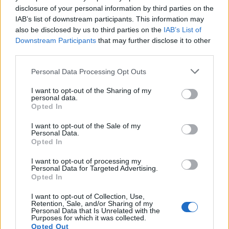
disclosure of your personal information by third parties on the
IAB’s list of downstream participants. This information may
also be disclosed by us to third parties on the
IAB’s List of
Downstream Participants
that may further disclose it to other
third parties.
2026. augusztus 09., vasárnap
Personal Data Processing Opt Outs
A hétvégi felszusszanás után
I want to opt-out of the Sharing of my
hétfőtől ismét visszatér a kánikula
personal data.
Opted In
I want to opt-out of the Sale of my
Personal Data.
Opted In
I want to opt-out of processing my
Personal Data for Targeted Advertising.
Opted In
I want to opt-out of Collection, Use,
Retention, Sale, and/or Sharing of my
Personal Data that Is Unrelated with the
Purposes for which it was collected.
Opted Out