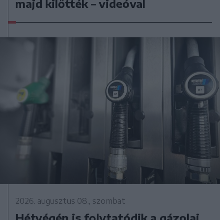
majd kilőtték – videóval
2026. augusztus 08., szombat
Hétvégén is folytatódik a gázolaj