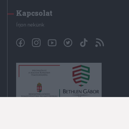
Kapcsolat
Írjon nekünk
© Székelyhon.ro 2009-2026
Minden jog fenntartva!