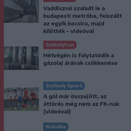
Vaddisznó szaladt le a
budapesti metróba, felszállt
az egyik kocsira, majd
kilőtték – videóval
Székelyhon
Hétvégén is folytatódik a
gázolaj árának csökkenése
Székely Sport
A gól már összejött, az
áttörés még nem az FK-nak
(videóval)
Krónika