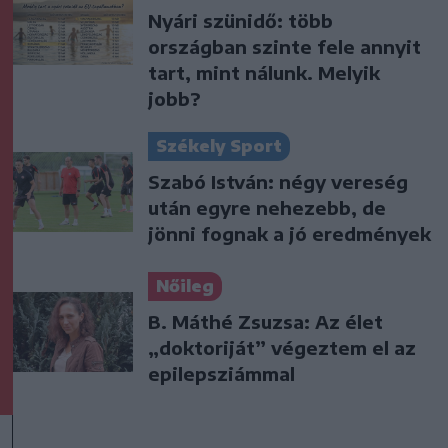
Nyári szünidő: több
országban szinte fele annyit
tart, mint nálunk. Melyik
jobb?
Székely Sport
Szabó István: négy vereség
után egyre nehezebb, de
jönni fognak a jó eredmények
Nőileg
B. Máthé Zsuzsa: Az élet
„doktoriját” végeztem el az
epilepsziámmal