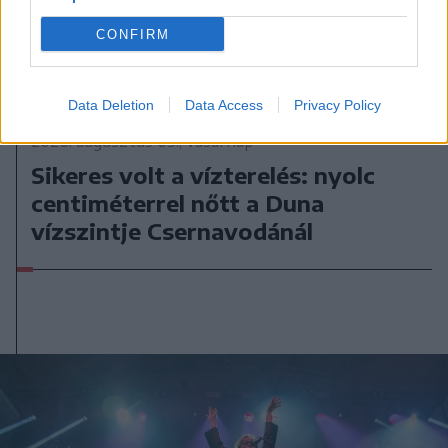
CONFIRM
Data Deletion
Data Access
Privacy Policy
2026. augusztus 09., vasárnap
Sikeres volt a vízterelés: nyolc
centiméterrel nőtt a Duna
vízszintje Csernavodánál