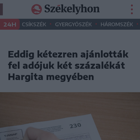
•
•
•
24H
CSÍKSZÉK
GYERGYÓSZÉK
HÁROMSZÉK
Eddig kétezren ajánlották
fel adójuk két százalékát
Hargita megyében