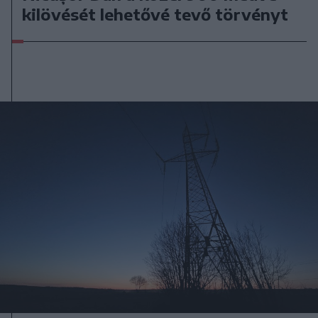
kilövését lehetővé tevő törvényt