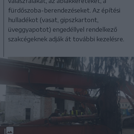
válaszfalakat, az ablakkereteket, a
fürdőszoba-berendezéseket. Az építési
hulladékot (vasat, gipszkartont,
üveggyapotot) engedéllyel rendelkező
szakcégeknek adják át további kezelésre.