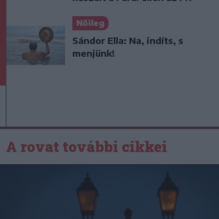
Nőileg
Sándor Ella: Na, indíts, s
menjünk!
A rovat további cikkei