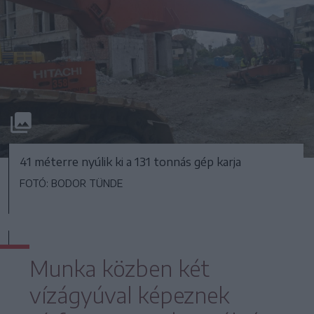
41 méterre nyúlik ki a 131 tonnás gép karja
FOTÓ: BODOR TÜNDE
Munka közben két
vízágyúval képeznek