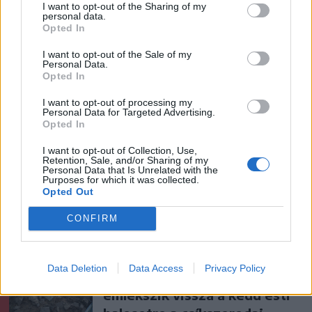
I want to opt-out of the Sharing of my
personal data.
Opted In
szóljon hozzá!
I want to opt-out of the Sale of my
Personal Data.
Opted In
I want to opt-out of processing my
Ezek is érdekelhetik
Personal Data for Targeted Advertising.
Opted In
I want to opt-out of Collection, Use,
Székelyhon
Retention, Sale, and/or Sharing of my
Personal Data that Is Unrelated with the
Hetek óta először csökkent
Purposes for which it was collected.
Opted Out
az üzemanyagok ára
CONFIRM
Székelyhon
Data Deletion
Data Access
Privacy Policy
„Óriási csattanás volt” – így
emlékszik vissza a kedd esti