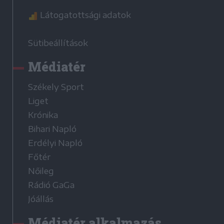
Látogatottsági adatok
Sütibeállítások
Médiatér
Székely Sport
Liget
Krónika
Bihari Napló
Erdélyi Napló
Főtér
Nőileg
Rádió GaGa
Jóállás
Médiatér alkalmazás