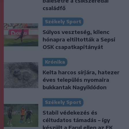
balesetre a csíkszeredai
családfő
Székely Sport
Súlyos veszteség, kilenc
hónapra eltiltották a Sepsi
OSK csapatkapitányát
Krónika
Kelta harcos sírjára, hatezer
éves település nyomaira
bukkantak Nagyiklódon
Székely Sport
Stabil védekezés és
céltudatos támadás – így
készült a Farul ellen az FK