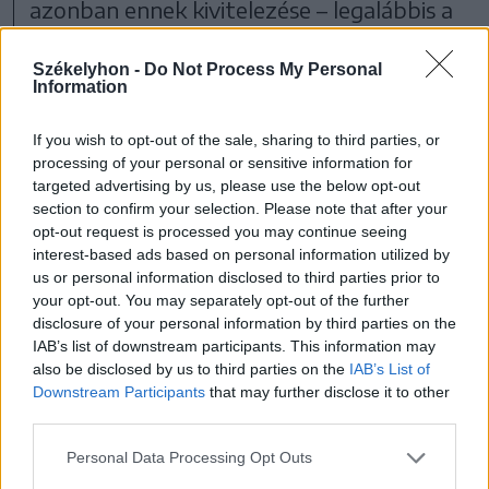
azonban ennek kivitelezése – legalábbis a
közeljövőben – erősen kétséges.
Székelyhon -
Do Not Process My Personal
Information
Egyelőre parkoló lesz a helyén, amelyre
szintén csillapíthatatlan a városlakók
If you wish to opt-out of the sale, sharing to third parties, or
processing of your personal or sensitive information for
igénye.
targeted advertising by us, please use the below opt-out
section to confirm your selection. Please note that after your
opt-out request is processed you may continue seeing
interest-based ads based on personal information utilized by
Háromszék
Sepsiszentgyörgy
us or personal information disclosed to third parties prior to
your opt-out. You may separately opt-out of the further
disclosure of your personal information by third parties on the
IAB’s list of downstream participants. This information may
also be disclosed by us to third parties on the
IAB’s List of
Downstream Participants
that may further disclose it to other
third parties.
Personal Data Processing Opt Outs