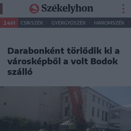
•
•
•
24H
CSÍKSZÉK
GYERGYÓSZÉK
HÁROMSZÉK
Darabonként törlődik ki a
városképből a volt Bodok
szálló