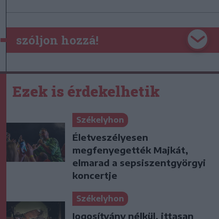
szóljon hozzá!
Ezek is érdekelhetik
Székelyhon
Életveszélyesen
megfenyegették Majkát,
elmarad a sepsiszentgyörgyi
koncertje
Székelyhon
Jogosítvány nélkül, ittasan