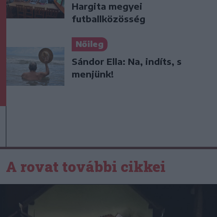
Hargita megyei
futballközösség
Nőileg
Sándor Ella: Na, indíts, s
menjünk!
A rovat további cikkei