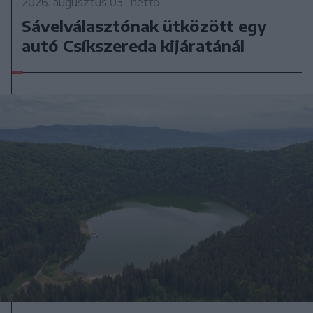
2026. augusztus 03., hétfő
Sávelválasztónak ütközött egy
autó Csíkszereda kijáratánál