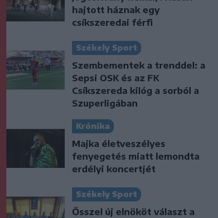
hajtott háznak egy
csíkszeredai férfi
Székely Sport
Szembementek a trenddel: a
Sepsi OSK és az FK
Csíkszereda kilóg a sorból a
Szuperligában
Krónika
Majka életveszélyes
fenyegetés miatt lemondta
erdélyi koncertjét
Székely Sport
Ősszel új elnököt választ a