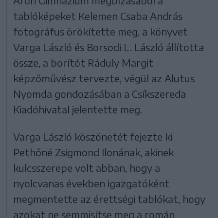
Áron Gimnázium megbízásából a
tablóképeket Kelemen Csaba András
fotográfus örökítette meg, a könyvet
Varga László és Borsodi L. László állította
össze, a borítót Ráduly Margit
képzőművész tervezte, végül az Alutus
Nyomda gondozásában a Csíkszereda
Kiadóhivatal jelentette meg.
Varga László köszönetét fejezte ki
Pethőné Zsigmond Ilonának, akinek
kulcsszerepe volt abban, hogy a
nyolcvanas években igazgatóként
megmentette az érettségi tablókat, hogy
azokat ne semmisítse meg a román