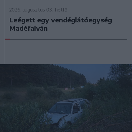
2026. augusztus 03., hétfő
Leégett egy vendéglátóegység
Madéfalván