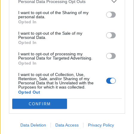
Personal Data Processing Opt Outs
I want to opt-out of the Sharing of my
personal data.
Opted In
I want to opt-out of the Sale of my
Personal Data.
Opted In
I want to opt-out of processing my
Personal Data for Targeted Advertising.
Opted In
I want to opt-out of Collection, Use,
Retention, Sale, and/or Sharing of my
Personal Data that Is Unrelated with the
Purposes for which it was collected.
Opted Out
CONFIRM
2026. augusztus 04., kedd
Medve miatt szólt a Ro-Alert
Data Deletion
Data Access
Privacy Policy
Csíkszeredában