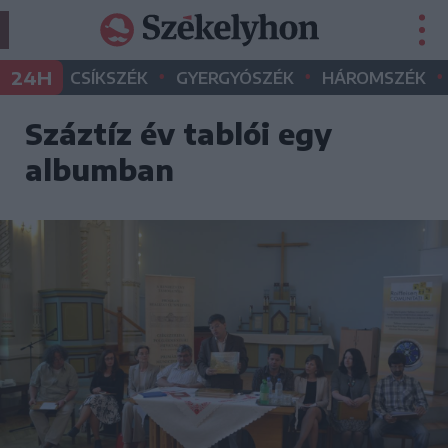
•
•
•
24H
CSÍKSZÉK
GYERGYÓSZÉK
HÁROMSZÉK
Száztíz év tablói egy
albumban