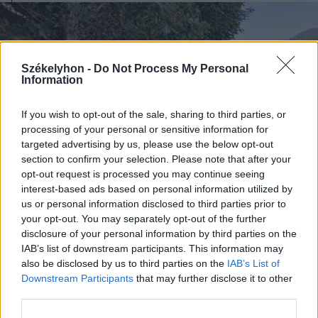
Székelyhon -
Do Not Process My Personal
Information
If you wish to opt-out of the sale, sharing to third parties, or
processing of your personal or sensitive information for
targeted advertising by us, please use the below opt-out
section to confirm your selection. Please note that after your
opt-out request is processed you may continue seeing
interest-based ads based on personal information utilized by
us or personal information disclosed to third parties prior to
your opt-out. You may separately opt-out of the further
disclosure of your personal information by third parties on the
2026. augusztus 04., kedd
IAB’s list of downstream participants. This information may
also be disclosed by us to third parties on the
IAB’s List of
Jól halad a Tusnádfürdőt ellátó
Downstream Participants
that may further disclose it to other
vízvezeték építése
third parties.