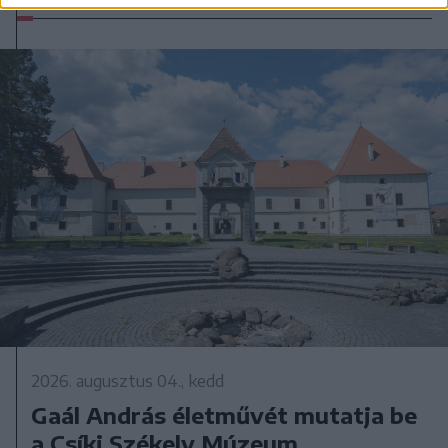
2026. augusztus 04., kedd
Gaál András életművét mutatja be
a Csíki Székely Múzeum