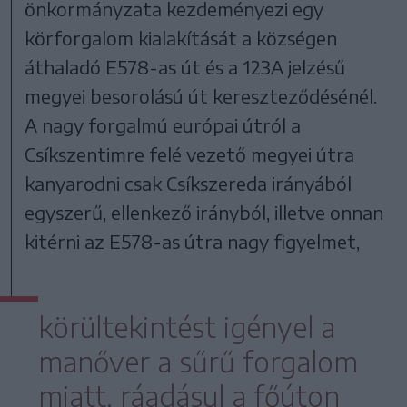
önkormányzata kezdeményezi egy
körforgalom kialakítását a községen
áthaladó E578-as út és a 123A jelzésű
megyei besorolású út kereszteződésénél.
A nagy forgalmú európai útról a
Csíkszentimre felé vezető megyei útra
kanyarodni csak Csíkszereda irányából
egyszerű, ellenkező irányból, illetve onnan
kitérni az E578-as útra nagy figyelmet,
körültekintést igényel a
manőver a sűrű forgalom
miatt, ráadásul a főúton