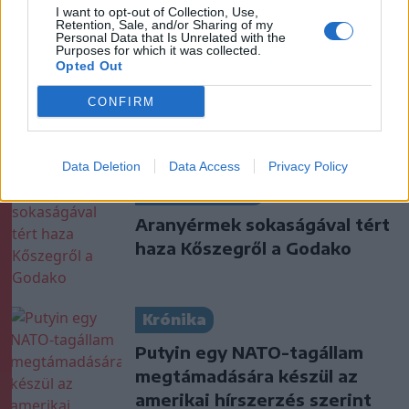
I want to opt-out of Collection, Use,
Retention, Sale, and/or Sharing of my
Personal Data that Is Unrelated with the
Székelyhon
Purposes for which it was collected.
Opted Out
Húsdarálógépbe szorult egy
kétéves gyerek keze, a
CONFIRM
tűzoltókra is szükség volt a
műtőben
Data Deletion
Data Access
Privacy Policy
Székely Sport
Aranyérmek sokaságával tért
haza Kőszegről a Godako
Krónika
Putyin egy NATO-tagállam
megtámadására készül az
amerikai hírszerzés szerint