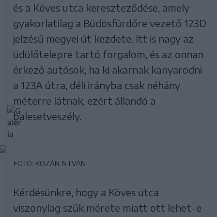
és a Köves utca kereszteződése, amely
gyakorlatilag a Büdösfürdőre vezető 123D
jelzésű megyei út kezdete. Itt is nagy az
üdülőtelepre tartó forgalom, és az onnan
érkező autósok, ha ki akarnak kanyarodni
a 123A útra, déli irányba csak néhány
méterre látnak, ezért állandó a
balesetveszély.
FOTÓ: KOZÁN ISTVÁN
Kérdésünkre, hogy a Köves utca
viszonylag szűk mérete miatt ott lehet-e