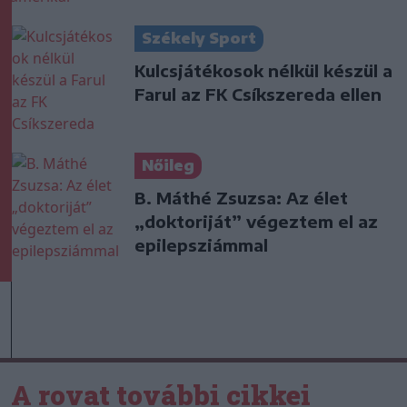
Székely Sport
Kulcsjátékosok nélkül készül a
Farul az FK Csíkszereda ellen
Nőileg
B. Máthé Zsuzsa: Az élet
„doktoriját” végeztem el az
epilepsziámmal
A rovat további cikkei