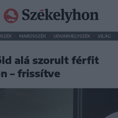
•
•
•
•
SZÉK
MAROSSZÉK
UDVARHELYSZÉK
VILÁG
d alá szorult férfit
n – frissítve