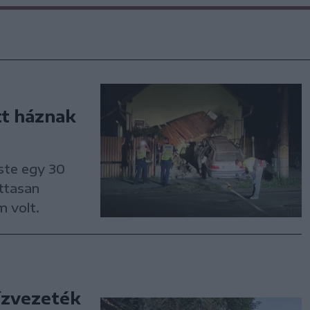
tt háznak
ste egy 30
ittasan
m volt.
vízvezeték