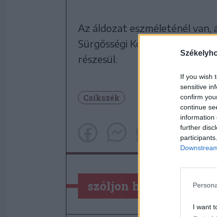
Az áldozat eszméleténél van, 
Sürgősségi Kórház sürgősségi o
Székelyh
részesül.
If you wish 
sensitive in
Csíkszék
confirm you
continue se
information 
further disc
participants
Downstream 
szóljon hozzá!
Persona
I want t