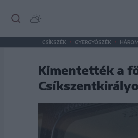
•
•
CSÍKSZÉK
GYERGYÓSZÉK
HÁROM
Kimentették a föl
Csíkszentkirályo