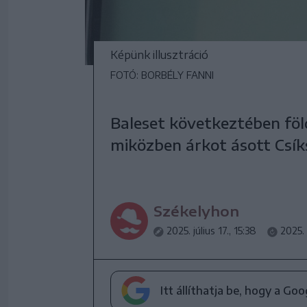
Képünk illusztráció
FOTÓ: BORBÉLY FANNI
Baleset következtében föld 
miközben árkot ásott Csík
Székelyhon
2025. július 17., 15:38
2025. 
Itt állíthatja be, hogy a Go