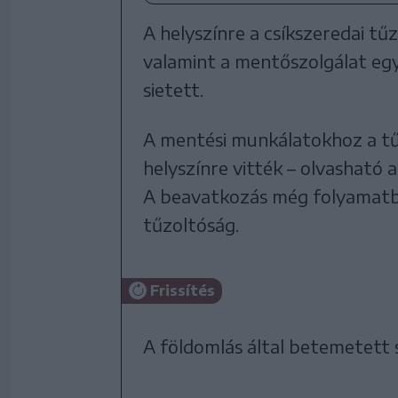
A helyszínre a csíkszeredai tű
valamint a mentőszolgálat egy 
sietett.
A mentési munkálatokhoz a tű
helyszínre vitték – olvasható
A beavatkozás még folyamatba
tűzoltóság.
Frissítés
A földomlás által betemetett s