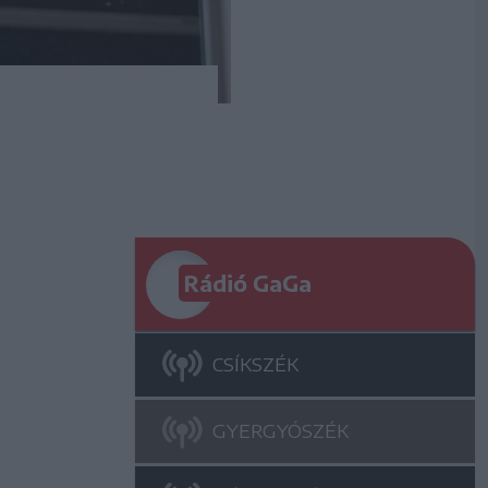
Rádió GaGa
CSÍKSZÉK
GYERGYÓSZÉK