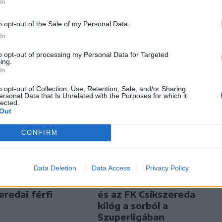
In
o opt-out of the Sale of my Personal Data.
In
to opt-out of processing my Personal Data for Targeted
ing.
In
o opt-out of Collection, Use, Retention, Sale, and/or Sharing
ersonal Data that Is Unrelated with the Purposes for which it
lected.
Out
CONFIRM
n
Székely Sport
Data Deletion
Data Access
Privacy Policy
y nélkül,
Szembementek a
jtott háznak
trenddel: a Sepsi OSK
eredai férfi
és az FK Csíkszereda
kilóg a sorból a
Szuperligában