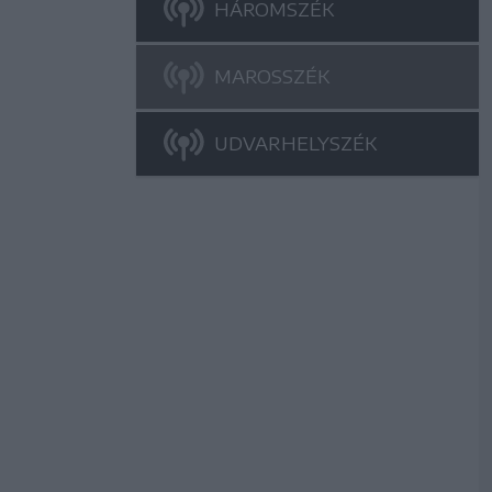
HÁROMSZÉK
MAROSSZÉK
UDVARHELYSZÉK