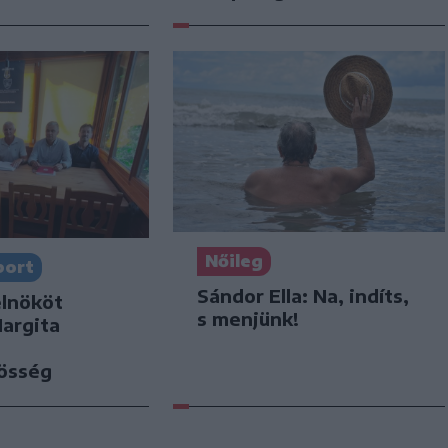
Nőileg
port
Sándor Ella: Na, indíts,
elnököt
s menjünk!
Hargita
zösség