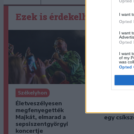
Opted 
Ezek is érdekelhetik
I want t
Opted 
I want 
Advertis
Opted 
I want t
of my P
was col
Opted 
Székelyhon
Székelyho
Életveszélyesen
Jogosítván
megfenyegették
ittasan ha
Majkát, elmarad a
egy csíksz
sepsiszentgyörgyi
koncertje