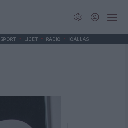
•
•
•
SPORT
LIGET
RÁDIÓ
JÓÁLLÁS