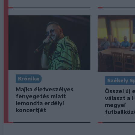
Krónika
Székely S
Majka életveszélyes
Ősszel új 
fenyegetés miatt
választ a 
lemondta erdélyi
megyei
koncertjét
futballkö