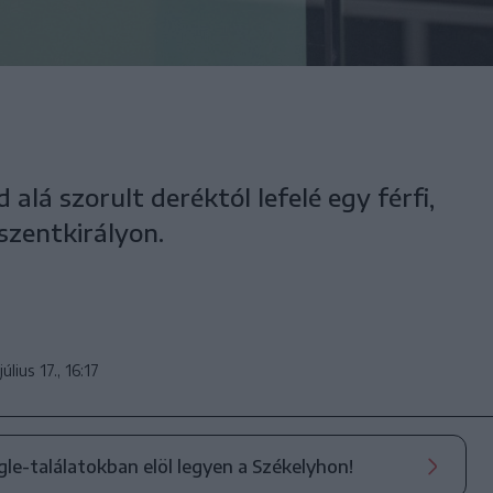
alá szorult deréktól lefelé egy férfi,
szentkirályon.
július 17., 16:17
ogle-találatokban elöl legyen a Székelyhon!