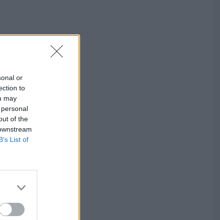
sonal or
ection to
ou may
 personal
out of the
 downstream
B’s List of