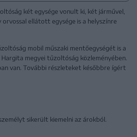
zoltóság két egysége vonult ki, két járművel,
orvossal ellátott egysége is a helyszínre
zoltóság mobil műszaki mentőegységét is a
 a Hargita megyei tűzoltóság közleményében.
n van. További részleteket későbbre ígért
zemélyt sikerült kiemelni az árokból.