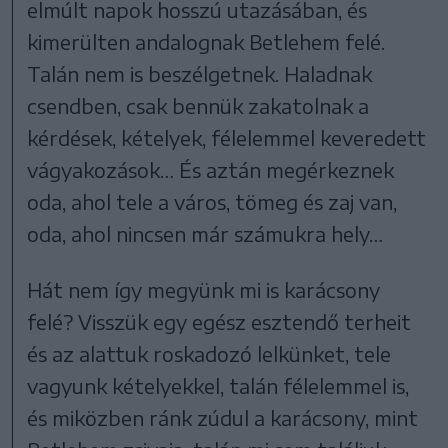
elmúlt napok hosszú utazásában, és
kimerülten andalognak Betlehem felé.
Talán nem is beszélgetnek. Haladnak
csendben, csak bennük zakatolnak a
kérdések, kételyek, félelemmel keveredett
vágyakozások… És aztán megérkeznek
oda, ahol tele a város, tömeg és zaj van,
oda, ahol nincsen már számukra hely…
Hát nem így megyünk mi is karácsony
felé? Visszük egy egész esztendő terheit
és az alattuk roskadozó lelkünket, tele
vagyunk kételyekkel, talán félelemmel is,
és miközben ránk zúdul a karácsony, mint