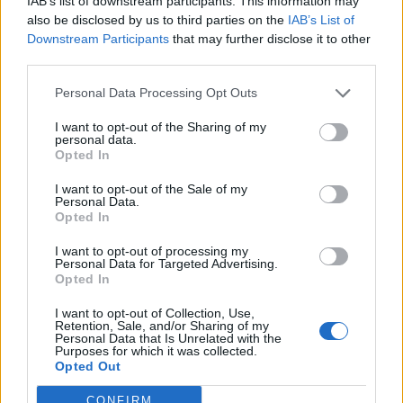
IAB’s list of downstream participants. This information may
Kulcsjátékosok nélkül készül a
also be disclosed by us to third parties on the
IAB’s List of
Farul az FK Csíkszereda ellen
Downstream Participants
that may further disclose it to other
third parties.
Personal Data Processing Opt Outs
Nőileg
I want to opt-out of the Sharing of my
personal data.
Sándor Ella: Na, indíts, s
Opted In
menjünk!
I want to opt-out of the Sale of my
Personal Data.
Opted In
I want to opt-out of processing my
Personal Data for Targeted Advertising.
Opted In
I want to opt-out of Collection, Use,
Retention, Sale, and/or Sharing of my
A rovat további cikkei
Personal Data that Is Unrelated with the
Purposes for which it was collected.
Opted Out
CONFIRM