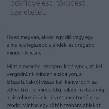
odafigyelést, törődést,
szeretetet.
Ha ez megvan, akkor egy dió vagy egy
alma is a legszebb ajándék, és drágább
minden kincsnél.
Mint a mesebeli szegény legénynek, át kell
vergődnünk minden akadályon, a
látszatutakról vissza kell kanyarodni az
adventi útra, mindaddig haladni rajta, amíg
a jászolhoz érünk… és ott megtörténik a
csoda! Mintha egy sötét szobára ablakot