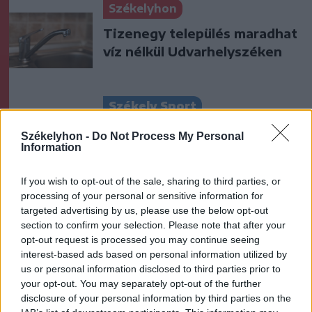
Székelyhon
Tizenegy település maradhat
víz nélkül Udvarhelyszéken
Székely Sport
Látványos meccs nyitotta a
Székelyhon -
Do Not Process My Personal
Szuperliga negyedik
Information
fordulóját (videóval)
If you wish to opt-out of the sale, sharing to third parties, or
processing of your personal or sensitive information for
Krónika
targeted advertising by us, please use the below opt-out
section to confirm your selection. Please note that after your
Meddig használható még a
opt-out request is processed you may continue seeing
régi személyi?
interest-based ads based on personal information utilized by
us or personal information disclosed to third parties prior to
your opt-out. You may separately opt-out of the further
disclosure of your personal information by third parties on the
Székely Sport