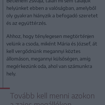
Betlehem zsivaja, talán mi sem találjuk
helyünket ebben a valóságban, amelyből
oly gyakran hiányzik a befogadó szeretet
és az együttérzés.
Ahhoz, hogy ténylegesen megtörténjen
velünk a csoda, miként Mária és József, át
kell vergődnünk megannyi köztes
állomáson, megannyi külsőségen, amíg
megérkezünk oda, ahol van számunkra
hely.
Tovább kell menni azokon
a zajos megállókon,