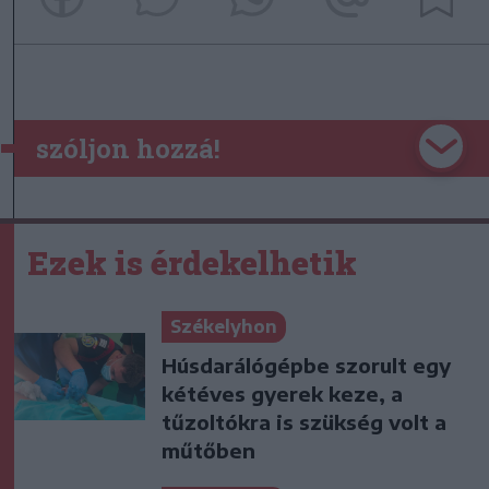
szóljon hozzá!
Ezek is érdekelhetik
Székelyhon
Húsdarálógépbe szorult egy
kétéves gyerek keze, a
tűzoltókra is szükség volt a
műtőben