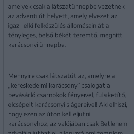
amelyek csak a látszatünnepbe vezetnek
az adventi út helyett, amely elvezet az
igazi lelki felkészülés állomásain át a
tényleges, belső békét teremtő, meghitt
karácsonyi ünnepbe.
Mennyire csak látszatút az, amelyre a
„kereskedelmi karácsony” csalogat a
bevásárló csarnokok fényeivel, fülsiketítő,
elcsépelt karácsonyi slágereivel! Aki elhiszi,
hogy ezen az úton kell eljutni
karácsonyhoz, az valójában csak Betlehem
zsivajáig juthat el, a jeruzsálemi templom