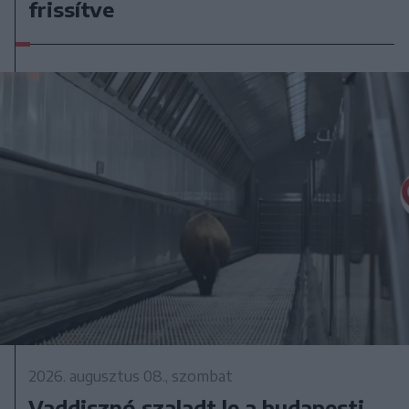
frissítve
2026. augusztus 08., szombat
Vaddisznó szaladt le a budapesti