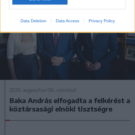
Data Deletion
Data Access
Privacy Policy
2026. augusztus 08., szombat
Baka András elfogadta a felkérést a
köztársasági elnöki tisztségre