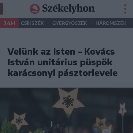
•
•
•
24H
CSÍKSZÉK
GYERGYÓSZÉK
HÁROMSZÉK
Velünk az Isten – Kovács
István unitárius püspök
karácsonyi pásztorlevele