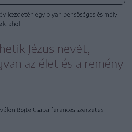
j év kezdetén egy olyan bensőséges és mély
k, ahol
hetik Jézus nevét,
van az élet és a remény
iválon Böjte Csaba ferences szerzetes