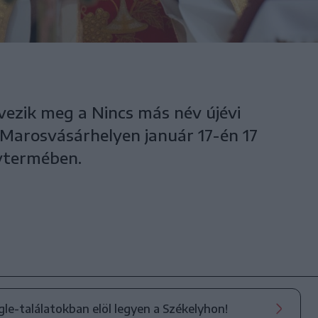
ezik meg a Nincs más név újévi
 Marosvásárhelyen január 17-én 17
gytermében.
ogle-találatokban elöl legyen a Székelyhon!