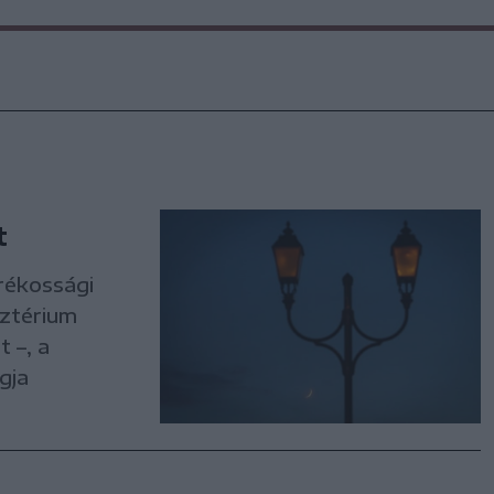
t
rékossági
sztérium
 –, a
gja