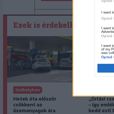
Opted 
I want t
Opted 
Ezek is érdekelhetik
I want 
Advertis
Opted 
I want t
of my P
was col
Opted 
Székelyhon
Székelyho
Hetek óta először
„Óriási cs
csökkent az
– így emlé
üzemanyagok ára
kedd esti 