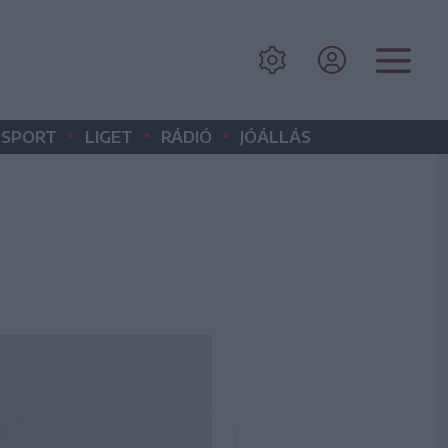
•
•
•
SPORT
LIGET
RÁDIÓ
JÓÁLLÁS