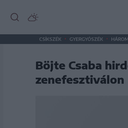
•
•
CSÍKSZÉK
GYERGYÓSZÉK
HÁROM
Böjte Csaba hird
zenefesztiválon