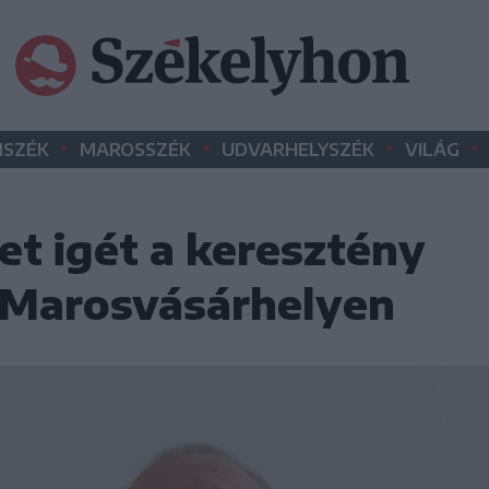
•
•
•
•
SZÉK
MAROSSZÉK
UDVARHELYSZÉK
VILÁG
et igét a keresztény
 Marosvásárhelyen