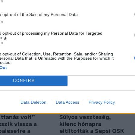
In
o opt-out of the Sale of my Personal Data.
In
to opt-out of processing my Personal Data for Targeted
ing.
In
o opt-out of Collection, Use, Retention, Sale, and/or Sharing
ersonal Data that Is Unrelated with the Purposes for which it
lected.
Out
CONFIRM
Data Deletion
Data Access
Privacy Policy
n
Székely Sport
attanás volt”
Súlyos veszteség,
kszik vissza a
kilenc hónapra
balesetre a
eltiltották a Sepsi OSK