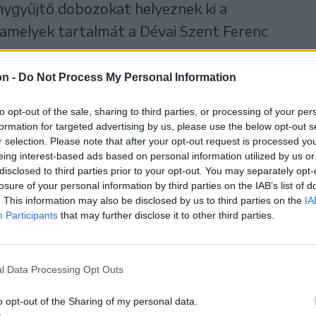
nygyűjtő dobozokat helyeznek ki a
 amelyek tartalmát a Dévai Szent Ferenc
on -
Do Not Process My Personal Information
 eseményen való részvétel díjmentes, de
to opt-out of the sale, sharing to third parties, or processing of your per
ja az alapítvány munkáját.
formation for targeted advertising by us, please use the below opt-out s
r selection. Please note that after your opt-out request is processed y
eing interest-based ads based on personal information utilized by us or
disclosed to third parties prior to your opt-out. You may separately opt-
losure of your personal information by third parties on the IAB’s list of
. This information may also be disclosed by us to third parties on the
IA
Participants
that may further disclose it to other third parties.
l Data Processing Opt Outs
o opt-out of the Sharing of my personal data.