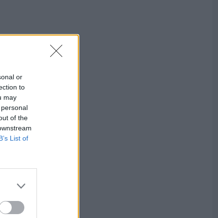
sonal or
ection to
ou may
 personal
out of the
 downstream
B’s List of