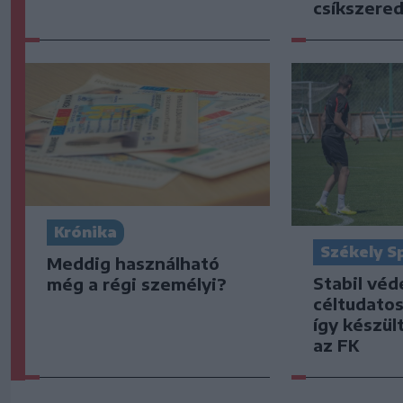
csíkszered
Krónika
Székely S
Meddig használható
Stabil vé
még a régi személyi?
céltudato
így készült
az FK