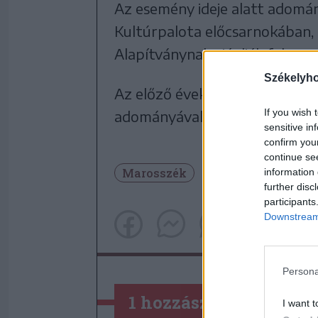
Az esemény ideje alatt adomá
Kultúrpalota előcsarnokában,
Alapítványnak ajánlják fel.
Székelyh
Az előző évekhez hasonlóan az
If you wish 
adományával bárki támogathat
sensitive in
confirm you
continue se
Marosszék
Marosvásárhely
information 
further disc
participants
Downstream 
Persona
1 hozzászólás
I want t