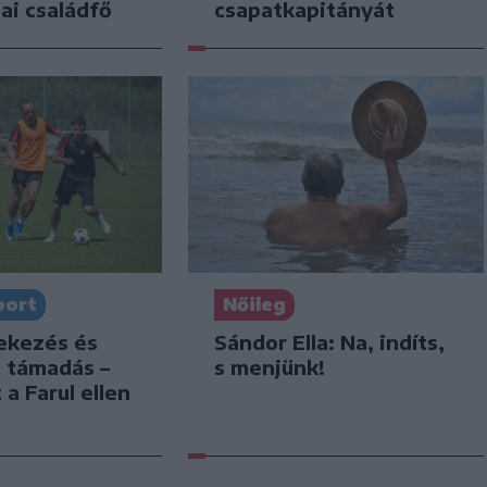
ai családfő
csapatkapitányát
port
Nőileg
dekezés és
Sándor Ella: Na, indíts,
s támadás –
s menjünk!
 a Farul ellen