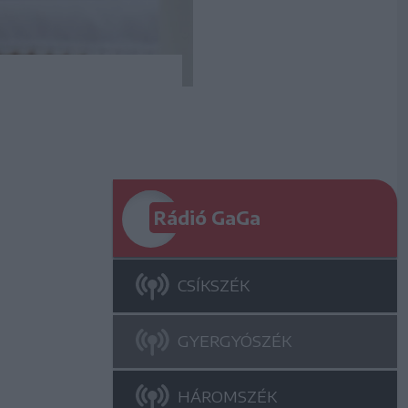
Rádió GaGa
CSÍKSZÉK
GYERGYÓSZÉK
HÁROMSZÉK