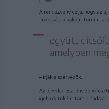
A rendezvény célja, hogy az ú
közösségi alkalmat teremtsene
együtt dicsőít
amelyben meg
– írják a szervezők.
Az újévi keresztény zenefeszt
igehirdetőként tart előadást.